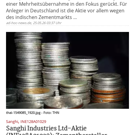
einer Mehrheitsübernahme in den Fokus gerückt. Für
Anleger in Deutschland ist die Aktie vor allem wegen
des indischen Zementmarkts ...
ad-hoc-news.de, 25.05.26 03:37 Uhr
thai-1549085_1920.jpg - Foto: THN
,
Sanghi
INE128A01029
Sanghi Industries Ltd-Aktie