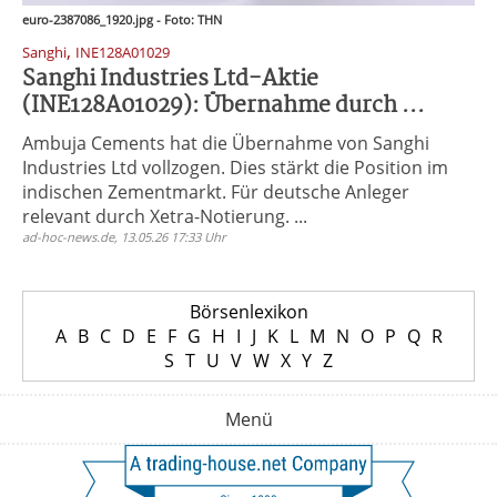
euro-2387086_1920.jpg - Foto: THN
,
Sanghi
INE128A01029
Sanghi Industries Ltd-Aktie
(INE128A01029): Übernahme durch ...
Ambuja Cements hat die Übernahme von Sanghi
Industries Ltd vollzogen. Dies stärkt die Position im
indischen Zementmarkt. Für deutsche Anleger
relevant durch Xetra-Notierung. ...
ad-hoc-news.de, 13.05.26 17:33 Uhr
Börsenlexikon
A
B
C
D
E
F
G
H
I
J
K
L
M
N
O
P
Q
R
S
T
U
V
W
X
Y
Z
Menü