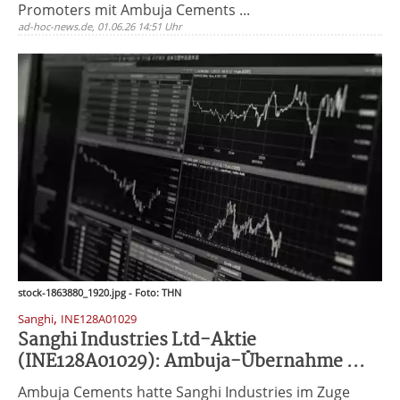
Promoters mit Ambuja Cements ...
ad-hoc-news.de, 01.06.26 14:51 Uhr
stock-1863880_1920.jpg - Foto: THN
,
Sanghi
INE128A01029
Sanghi Industries Ltd-Aktie
(INE128A01029): Ambuja-Übernahme ...
Ambuja Cements hatte Sanghi Industries im Zuge