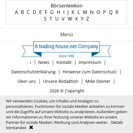
Börsenlexikon
A
B
C
D
E
F
G
H
I
J
K
L
M
N
O
P
Q
R
S
T
U
V
W
X
Y
Z
Menü
|
|
|
|
|
i
News
Kontakt
Impressum
|
|
Datenschutzerklärung
Hinweise zum Datenschutz
|
|
|
Über uns
Unsere Redaktion
Mike Steiner
2026 © Copyright
Wir verwenden Cookies, um Inhalte und Anzeigen zu
personalisieren, Funktionen für soziale Medien anbieten zu können
und die Zugriffe auf unsere Website zu analysieren. Außerdem geben
wir Informationen zu Ihrer Nutzung unserer Website an unsere
Partner für soziale Medien, Werbung und Analysen weiter.
Details
Verstanden