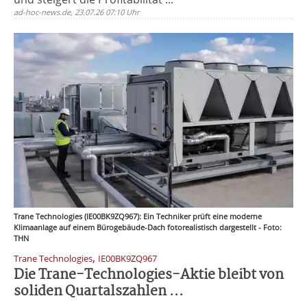
ad-hoc-news.de, 23.07.26 07:10 Uhr
Trane Technologies (IE00BK9ZQ967): Ein Techniker prüft eine moderne
Klimaanlage auf einem Bürogebäude-Dach fotorealistisch dargestellt - Foto:
THN
,
Trane Technologies
IE00BK9ZQ967
Die Trane-Technologies-Aktie bleibt von
soliden Quartalszahlen ...