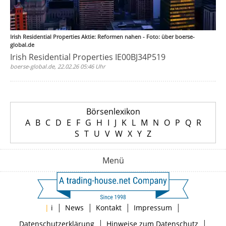
Irish Residential Properties Aktie: Reformen nahen - Foto: über boerse-
global.de
Irish Residential Properties IE00BJ34P519
boerse-global.de, 22.02.26 05:46 Uhr
Börsenlexikon
A
B
C
D
E
F
G
H
I
J
K
L
M
N
O
P
Q
R
S
T
U
V
W
X
Y
Z
Menü
|
|
|
|
|
i
News
Kontakt
Impressum
|
|
Datenschutzerklärung
Hinweise zum Datenschutz