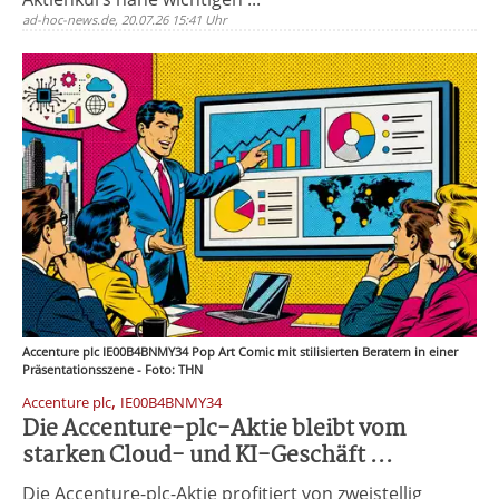
ad-hoc-news.de, 20.07.26 15:41 Uhr
Accenture plc IE00B4BNMY34 Pop Art Comic mit stilisierten Beratern in einer
Präsentationsszene - Foto: THN
,
Accenture plc
IE00B4BNMY34
Die Accenture-plc-Aktie bleibt vom
starken Cloud- und KI-Geschäft ...
Die Accenture-plc-Aktie profitiert von zweistellig