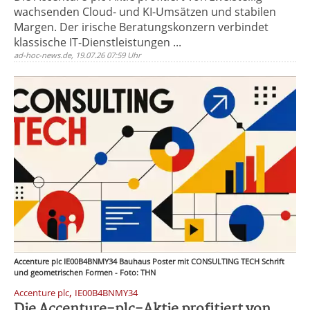
wachsenden Cloud- und KI-Umsätzen und stabilen
Margen. Der irische Beratungskonzern verbindet
klassische IT-Dienstleistungen ...
ad-hoc-news.de, 19.07.26 07:59 Uhr
Accenture plc IE00B4BNMY34 Bauhaus Poster mit CONSULTING TECH Schrift
und geometrischen Formen - Foto: THN
,
Accenture plc
IE00B4BNMY34
Die Accenture-plc-Aktie profitiert von