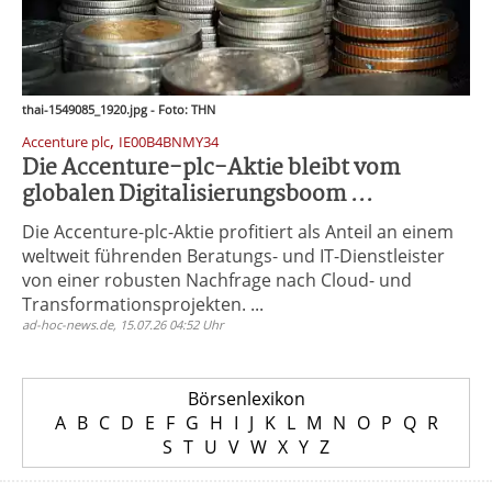
thai-1549085_1920.jpg - Foto: THN
,
Accenture plc
IE00B4BNMY34
Die Accenture-plc-Aktie bleibt vom
globalen Digitalisierungsboom ...
Die Accenture-plc-Aktie profitiert als Anteil an einem
weltweit führenden Beratungs- und IT-Dienstleister
von einer robusten Nachfrage nach Cloud- und
Transformationsprojekten. ...
ad-hoc-news.de, 15.07.26 04:52 Uhr
Börsenlexikon
A
B
C
D
E
F
G
H
I
J
K
L
M
N
O
P
Q
R
S
T
U
V
W
X
Y
Z