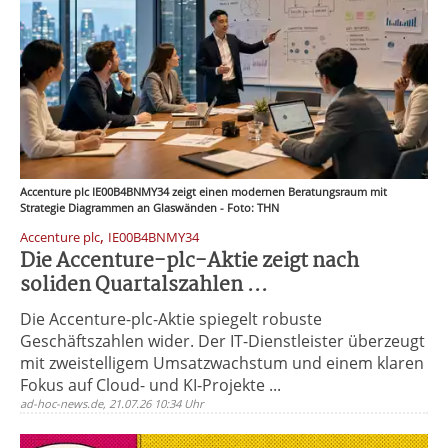
Accenture plc IE00B4BNMY34 zeigt einen modernen Beratungsraum mit
Strategie Diagrammen an Glaswänden - Foto: THN
,
Accenture plc
IE00B4BNMY34
Die Accenture-plc-Aktie zeigt nach
soliden Quartalszahlen ...
Die Accenture-plc-Aktie spiegelt robuste
Geschäftszahlen wider. Der IT-Dienstleister überzeugt
mit zweistelligem Umsatzwachstum und einem klaren
Fokus auf Cloud- und KI-Projekte ...
ad-hoc-news.de, 21.07.26 10:34 Uhr