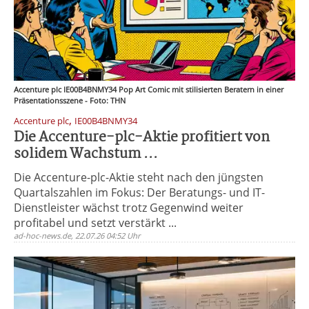
Accenture plc IE00B4BNMY34 Pop Art Comic mit stilisierten Beratern in einer
Präsentationsszene - Foto: THN
,
Accenture plc
IE00B4BNMY34
Die Accenture-plc-Aktie profitiert von
solidem Wachstum ...
Die Accenture-plc-Aktie steht nach den jüngsten
Quartalszahlen im Fokus: Der Beratungs- und IT-
Dienstleister wächst trotz Gegenwind weiter
profitabel und setzt verstärkt ...
ad-hoc-news.de, 22.07.26 04:52 Uhr