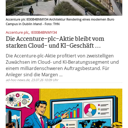
Accenture plc IE00B4BNMY34 Architektur Rendering eines modernen Buro
Campus in Dublin Irland - Foto: THN
,
Accenture plc
IE00B4BNMY34
Die Accenture-plc-Aktie bleibt vom
starken Cloud- und KI-Geschäft ...
Die Accenture-plc-Aktie profitiert von zweistelligen
Zuwächsen im Cloud- und KI-Beratungssegment und
einem milliardenschweren Auftragsbestand. Für
Anleger sind die Margen ...
ad-hoc-news.de, 23.07.26 10:09 Uhr