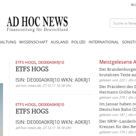
BL
HALTUNG
WISSENSCHAFT
AUSLAND
POLIZEI
INTERNATIONAL
SONSTI
,
Meistgelesene A
ETFS HOGS
DE000A0KRJ10
ETFS HOGS
Der Brandenburger 
brutalsten Texte aus
ISIN: DE000A0KRJ10 WKN: A0KRJ1
gelesen von 223 | dts-
ad-hoc-news.de, 27.12.11 16:18 Uhr
Der Präsident des
Hermann Gröhe bek
gelesen von 218 | dts-
,
Im Januar haben nu
ETFS HOGS
DE000A0KRJ10
Deutschen Bahn (DB
ETFS HOGS
gelesen von 187 | dts-
Der NRW-Landesbe
ISIN: DE000A0KRJ10 WKN: A0KRJ1
Kreuzes für den Be
ad-hoc-news.de, 27.12.11 16:18 Uhr
gelesen von 174 | dts-