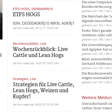
Die neue Vizepräsi
Bundesverfassungs
,
ETFS HOGS
DE000A0KRJ10
gelesen von 160 | dts-
ETFS HOGS
Die Mehrheit der S
digitale Gesundhei
ISIN: DE000A0KRJ10 WKN: A0KRJ1
gelesen von 153 | dts-
ad-hoc-news.de, 23.12.11 15:20 Uhr
Krebs führt gerad
mittleren Alter selt
gelesen von 148 | dts-
,
Wochenrückblick
Live
Der Grenzübergang
Wochenrückblick: Live
und Ägypten hat na
g
Cattle und Lean Hogs
gelesen von 133 | dts-
Beim Automobilklu
ad-hoc-news.de, 14.01.07 19:51 Uhr
Gerhard Hillebrand
gelesen von 123 | dts-
Die Bundesanwalts
wegen mutmaßliche
,
Strategien
Live
gelesen von 101 | dts-
Strategien für Live Cattle,
Lean Hogs, Weizen und
n
Kupfer!
Weitere Meldu
Gloria Burkandt si
ad-hoc-news.de, 04.01.07 10:10 Uhr
Selfies ihres Vaters 