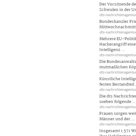
Der Vorsitzende d
Schwulen in der Un
dts-nachrichtenagentur
Bundeskanzler Fri
Mittwochnachmitta
dts-nachrichtenagentur
Mehrere EU-Politi
Hackerangriff ein
Intelligenz ...
dts-nachrichtenagentur
Die Bundesanwalts
mutmaßlichen Köpfe
dts-nachrichtenagentur
Künstliche Intellig
festen Bestandteil .
dts-nachrichtenagentur
Die dts Nachrichten
soeben folgende ...
dts-nachrichtenagentur
Frauen sorgen weite
Männer und der ...
dts-nachrichtenagentur
Insgesamt 1.571 Wi