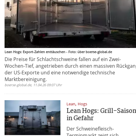
Lean Hogs: Export-Zahlen enttäuschen - Foto: über boerse-global.de
Die Preise für Schlachtschweine fallen auf ein Zwei-
Wochen-Tief, angetrieben durch einen massiven Rückgan
der US-Exporte und eine notwendige technische
Marktbereinigung.
boerse-global.de, 11.04.26 09:07 Uhr
,
Lean
Hogs
Lean Hogs: Grill-Saiso
in Gefahr
Der Schweinefleisch-
Terminmarkt zeigt sich