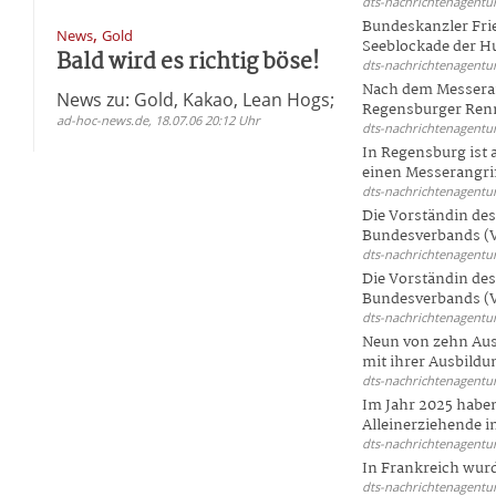
dts-nachrichtenagentur
Bundeskanzler Frie
,
News
Gold
n
Seeblockade der Hut
Bald wird es richtig böse!
dts-nachrichtenagentur
Nach dem Messeran
News zu: Gold, Kakao, Lean Hogs;
Regensburger Renn
ad-hoc-news.de, 18.07.06 20:12 Uhr
dts-nachrichtenagentur
In Regensburg ist
einen Messerangriff
dts-nachrichtenagentur
Die Vorständin de
Bundesverbands (V
dts-nachrichtenagentur
Die Vorständin de
Bundesverbands (V
dts-nachrichtenagentur
Neun von zehn Aus
mit ihrer Ausbildun
dts-nachrichtenagentur
Im Jahr 2025 haben
Alleinerziehende i
dts-nachrichtenagentur
In Frankreich wur
dts-nachrichtenagentur