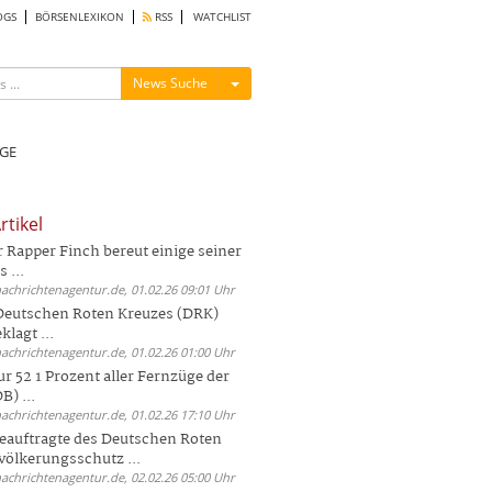
OGS
BÖRSENLEXIKON
RSS
WATCHLIST
Menü ein-/ausblenden
News Suche
GE
rtikel
Rapper Finch bereut einige seiner
 ...
nachrichtenagentur.de, 01.02.26 09:01 Uhr
 Deutschen Roten Kreuzes (DRK)
lagt ...
nachrichtenagentur.de, 01.02.26 01:00 Uhr
r 52 1 Prozent aller Fernzüge der
) ...
nachrichtenagentur.de, 01.02.26 17:10 Uhr
auftragte des Deutschen Roten
völkerungsschutz ...
nachrichtenagentur.de, 02.02.26 05:00 Uhr