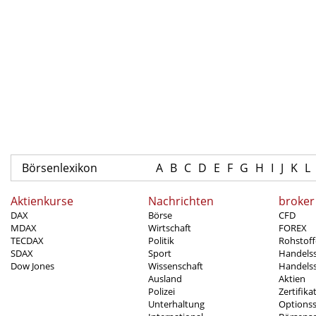
Börsenlexikon
A
B
C
D
E
F
G
H
I
J
K
L
Aktienkurse
Nachrichten
broker
DAX
Börse
CFD
MDAX
Wirtschaft
FOREX
TECDAX
Politik
Rohstoff
SDAX
Sport
Handels
Dow Jones
Wissenschaft
Handelss
Ausland
Aktien
Polizei
Zertifika
Unterhaltung
Options