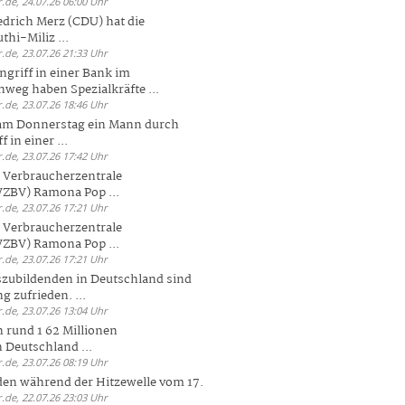
.de, 24.07.26 06:00 Uhr
drich Merz (CDU) hat die
hi-Miliz ...
.de, 23.07.26 21:33 Uhr
griff in einer Bank im
weg haben Spezialkräfte ...
.de, 23.07.26 18:46 Uhr
 am Donnerstag ein Mann durch
 in einer ...
.de, 23.07.26 17:42 Uhr
s Verbraucherzentrale
ZBV) Ramona Pop ...
.de, 23.07.26 17:21 Uhr
s Verbraucherzentrale
ZBV) Ramona Pop ...
.de, 23.07.26 17:21 Uhr
zubildenden in Deutschland sind
g zufrieden. ...
.de, 23.07.26 13:04 Uhr
 rund 1 62 Millionen
n Deutschland ...
.de, 23.07.26 08:19 Uhr
den während der Hitzewelle vom 17.
.de, 22.07.26 23:03 Uhr