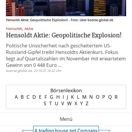
Hensoldt Aktie: Geopolitische Explosion! - Foto: über boerse-global.de
,
Hensoldt
Aktie
Hensoldt Aktie: Geopolitische Explosion!
Politische Unsicherheit nach gescheitertem US-
Russland-Gipfel treibt Hensoldts Aktienkurs. Fokus
liegt auf Quartalszahlen im November mit erwartetem
Gewinn von 0 448 Euro ...
boerse-global.de, 23.10.25 16:22 Uhr
Börsenlexikon
A
B
C
D
E
F
G
H
I
J
K
L
M
N
O
P
Q
R
S
T
U
V
W
X
Y
Z
Menü