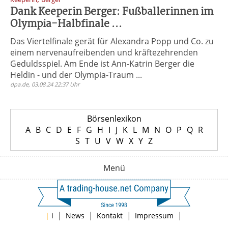
Dank Keeperin Berger: Fußballerinnen im
Olympia-Halbfinale ...
Das Viertelfinale gerät für Alexandra Popp und Co. zu
einem nervenaufreibenden und kräftezehrenden
Geduldsspiel. Am Ende ist Ann-Katrin Berger die
Heldin - und der Olympia-Traum ...
dpa.de, 03.08.24 22:37 Uhr
Börsenlexikon
A
B
C
D
E
F
G
H
I
J
K
L
M
N
O
P
Q
R
S
T
U
V
W
X
Y
Z
Menü
|
|
|
|
|
i
News
Kontakt
Impressum