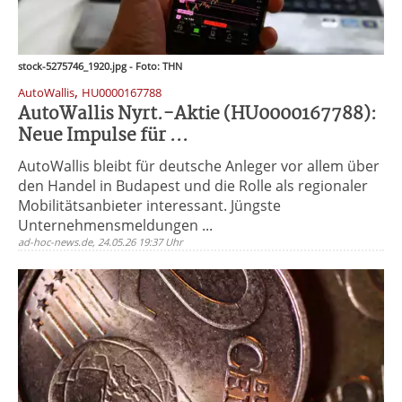
stock-5275746_1920.jpg - Foto: THN
,
AutoWallis
HU0000167788
AutoWallis Nyrt.-Aktie (HU0000167788):
Neue Impulse für ...
AutoWallis bleibt für deutsche Anleger vor allem über
den Handel in Budapest und die Rolle als regionaler
Mobilitätsanbieter interessant. Jüngste
Unternehmensmeldungen ...
ad-hoc-news.de, 24.05.26 19:37 Uhr