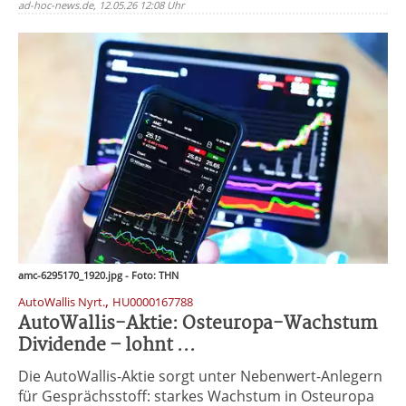
ad-hoc-news.de, 12.05.26 12:08 Uhr
amc-6295170_1920.jpg - Foto: THN
,
AutoWallis Nyrt.
HU0000167788
AutoWallis-Aktie: Osteuropa-Wachstum
Dividende – lohnt ...
Die AutoWallis-Aktie sorgt unter Nebenwert-Anlegern
für Gesprächsstoff: starkes Wachstum in Osteuropa