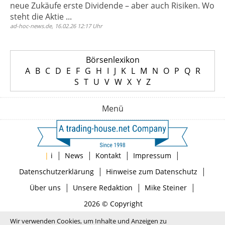
neue Zukäufe erste Dividende – aber auch Risiken. Wo
steht die Aktie ...
ad-hoc-news.de, 16.02.26 12:17 Uhr
Börsenlexikon
A
B
C
D
E
F
G
H
I
J
K
L
M
N
O
P
Q
R
S
T
U
V
W
X
Y
Z
Menü
|
|
|
|
|
i
News
Kontakt
Impressum
|
|
Datenschutzerklärung
Hinweise zum Datenschutz
|
|
|
Über uns
Unsere Redaktion
Mike Steiner
2026 © Copyright
Wir verwenden Cookies, um Inhalte und Anzeigen zu