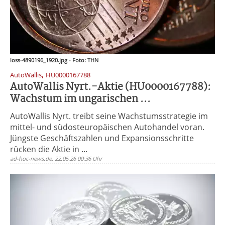
loss-4890196_1920.jpg - Foto: THN
,
AutoWallis
HU0000167788
AutoWallis Nyrt.-Aktie (HU0000167788):
Wachstum im ungarischen ...
AutoWallis Nyrt. treibt seine Wachstumsstrategie im
mittel- und südosteuropäischen Autohandel voran.
Jüngste Geschäftszahlen und Expansionsschritte
rücken die Aktie in ...
ad-hoc-news.de, 22.05.26 00:36 Uhr