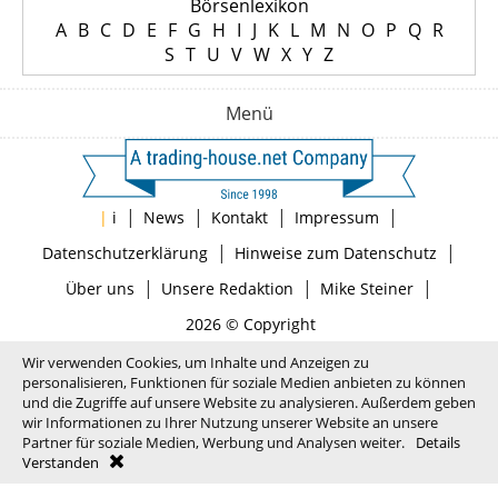
Börsenlexikon
A
B
C
D
E
F
G
H
I
J
K
L
M
N
O
P
Q
R
S
T
U
V
W
X
Y
Z
Menü
|
|
|
|
|
i
News
Kontakt
Impressum
|
|
Datenschutzerklärung
Hinweise zum Datenschutz
|
|
|
Über uns
Unsere Redaktion
Mike Steiner
2026 © Copyright
Wir verwenden Cookies, um Inhalte und Anzeigen zu
personalisieren, Funktionen für soziale Medien anbieten zu können
und die Zugriffe auf unsere Website zu analysieren. Außerdem geben
wir Informationen zu Ihrer Nutzung unserer Website an unsere
Partner für soziale Medien, Werbung und Analysen weiter.
Details
Verstanden