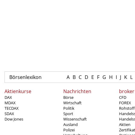
Börsenlexikon
A
B
C
D
E
F
G
H
I
J
K
L
Aktienkurse
Nachrichten
broker
DAX
Börse
CFD
MDAX
Wirtschaft
FOREX
TECDAX
Politik
Rohstoff
SDAX
Sport
Handels
Dow Jones
Wissenschaft
Handelss
Ausland
Aktien
Polizei
Zertifika