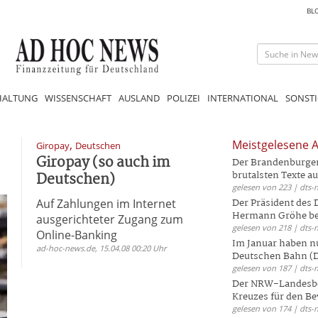
BL
HALTUNG
WISSENSCHAFT
AUSLAND
POLIZEI
INTERNATIONAL
SONSTI
,
Meistgelesene A
Giropay
Deutschen
Giropay (so auch im
Der Brandenburger 
Deutschen)
brutalsten Texte aus
gelesen von 223 | dts-
Auf Zahlungen im Internet
Der Präsident des
Hermann Gröhe bek
ausgerichteter Zugang zum
gelesen von 218 | dts-
Online-Banking
Im Januar haben nu
ad-hoc-news.de, 15.04.08 00:20 Uhr
Deutschen Bahn (DB
gelesen von 187 | dts-
Der NRW-Landesbe
Kreuzes für den Be
gelesen von 174 | dts-