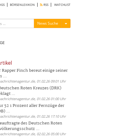
OGS
BÖRSENLEXIKON
RSS
WATCHLIST
Menü ein-/ausblenden
News Suche
GE
rtikel
Rapper Finch bereut einige seiner
 ...
nachrichtenagentur.de, 01.02.26 09:01 Uhr
 Deutschen Roten Kreuzes (DRK)
lagt ...
nachrichtenagentur.de, 01.02.26 01:00 Uhr
r 52 1 Prozent aller Fernzüge der
) ...
nachrichtenagentur.de, 01.02.26 17:10 Uhr
auftragte des Deutschen Roten
völkerungsschutz ...
nachrichtenagentur.de, 02.02.26 05:00 Uhr