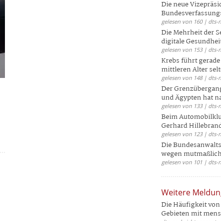
Die neue Vizepräsi
Bundesverfassungs
gelesen von 160 | dts-
Die Mehrheit der S
digitale Gesundhei
gelesen von 153 | dts-
Krebs führt gerad
mittleren Alter selt
gelesen von 148 | dts-
Der Grenzübergang
und Ägypten hat na
gelesen von 133 | dts-
Beim Automobilklu
Gerhard Hillebrand
gelesen von 123 | dts-
Die Bundesanwalts
wegen mutmaßliche
gelesen von 101 | dts-
Weitere Meldu
Die Häufigkeit von 
Gebieten mit mensc