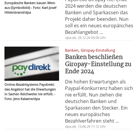
Europäische Banken bauen Wero
2024 werden die deutschen
aus (Symbolbild) - Foto: Karl-Josef
Banken und Sparkassen das
Hildenbrand/dpa
Projekt daher beenden. Nun
soll es ein neues europäische
Bezahlangebot ...
dpa.de, 29.12.24 05:00 Uhr
,
Banken
Giropay-Einstellung
Banken beschließen
Giropay-Einstellung zu
Ende 2024
Die hohen Erwartungen als
Online-Bezahlsystems Paydirekt:
Paypal-Konkurrenz haben sic
das Angebot hat die Erwartungen
nie erfüllt. Nun ziehen die
in Sachen Reichweite nie erfüllt. -
Foto: Jens Kalaene/dpa
deutschen Banken und
Sparkassen den Stecker. Ein
neues europäisches
Bezahlverfahren steht ...
dpa.de, 13.06.24 11:12 Uhr