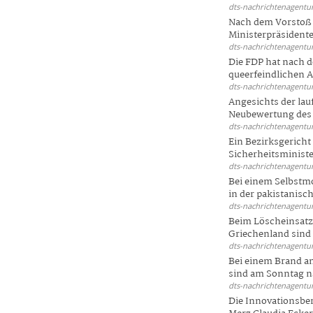
dts-nachrichtenagentur
Nach dem Vorstoß 
Ministerpräsidente
dts-nachrichtenagentur
Die FDP hat nach 
queerfeindlichen A
dts-nachrichtenagentur
Angesichts der la
Neubewertung des 
dts-nachrichtenagentur
Ein Bezirksgericht
Sicherheitsminister
dts-nachrichtenagentur
Bei einem Selbstmo
in der pakistanisch
dts-nachrichtenagentur
Beim Löscheinsatz
Griechenland sind .
dts-nachrichtenagentur
Bei einem Brand a
sind am Sonntag na
dts-nachrichtenagentur
Die Innovationsber