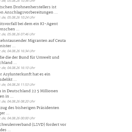
.de, 05.08.26 10:34 Uhr
tschen Drohnenherstellers ist
von Anschlagsvorbereitungen ...
.de, 05.08.26 10:24 Uhr
itsvorfall bei dem ein KI-Agent
nschen ...
.de, 05.08.26 07:46 Uhr
zehntausender Migranten auf Ceuta
ister ...
.de, 04.08.26 16:34 Uhr
die die der Bund für Umwelt und
hland ...
.de, 04.08.26 16:10 Uhr
r Asylunterkunft hat es ein
elikt ...
.de, 04.08.26 11:53 Uhr
 in Deutschland 22 5 Millionen
n in ...
.de, 04.08.26 08:20 Uhr
zug des bisherigen Präsidenten
er ...
.de, 04.08.26 00:00 Uhr
chwulenverband (LSVD) fordert vor
es ...