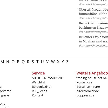
Merz Claudia Eckert
dts-nachrichtenagentur
Über 28 Prozent de
humanitäre Hilfe a
dts-nachrichtenagentur
Beim Absturz eines
berühmten Nazca-Li
dts-nachrichtenagentur
Bei einer Explosio
in Moskau sind nac
dts-nachrichtenagentur
M
N
O
P
Q
R
S
T
U
V
W
X
Y
Z
Service
Weitere Angebot
AD HOC NEWSBREAK
trading-house.net AG
Watchlist
Kostenlose
e
Börsenlexikon
Börsenseminare
systeme
RSS_Feeds
direktbroker.de
ignale
Kontakt
poppress.de
te &