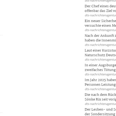
dts-nachrichtenagentur
Der Chef eines deu
offenbar das Ziel 
dts-nachrichtenagentur
Ein neuer Sicherhe
s
versuchte einen Me
dts-nachrichtenagentur
Nach der Ankunft 
haben die Innenmin
dts-nachrichtenagentur
Laut einer Kurzstu
Naturschutz Deutsc
dts-nachrichtenagentur
In einer Augsburge
zweifaches Tötungsd
dts-nachrichtenagentur
h
Im Jahr 2025 haben
Personen Leistunge
dts-nachrichtenagentur
Die nach dem Rück
Sönke Rix seit vorig
dts-nachrichtenagentur
Der Lesben- und S
der Sondersitzung d