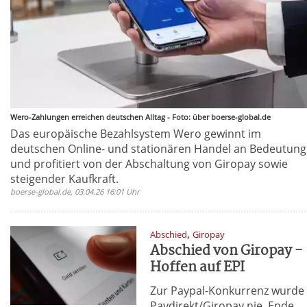
Wero-Zahlungen erreichen deutschen Alltag - Foto: über boerse-global.de
Das europäische Bezahlsystem Wero gewinnt im
deutschen Online- und stationären Handel an Bedeutung
und profitiert von der Abschaltung von Giropay sowie
steigender Kaufkraft.
boerse-global.de, 03.04.26 16:01 Uhr
,
Abschied
Giropay
Abschied von Giropay -
Hoffen auf EPI
Zur Paypal-Konkurrenz wurde
Paydirekt/Giropay nie. Ende