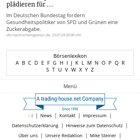
plädieren für ...
Im Deutschen Bundestag fordern
Gesundheitspolitiker von SPD und Grünen eine
Zuckerabgabe.
dts-nachrichtenagentur.de, 23.07.24 05:00 Uhr
Börsenlexikon
A
B
C
D
E
F
G
H
I
J
K
L
M
N
O
P
Q
R
S
T
U
V
W
X
Y
Z
Menü
|
|
|
|
|
i
News
Kontakt
Impressum
|
|
Datenschutzerklärung
Hinweise zum Datenschutz
|
|
|
Über uns
Unsere Redaktion
Mike Steiner