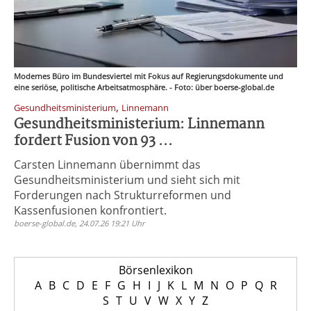
Modernes Büro im Bundesviertel mit Fokus auf Regierungsdokumente und
eine seriöse, politische Arbeitsatmosphäre. - Foto: über boerse-global.de
,
Gesundheitsministerium
Linnemann
Gesundheitsministerium: Linnemann
fordert Fusion von 93 ...
Carsten Linnemann übernimmt das
Gesundheitsministerium und sieht sich mit
Forderungen nach Strukturreformen und
Kassenfusionen konfrontiert.
boerse-global.de, 24.07.26 19:21 Uhr
Börsenlexikon
A
B
C
D
E
F
G
H
I
J
K
L
M
N
O
P
Q
R
S
T
U
V
W
X
Y
Z