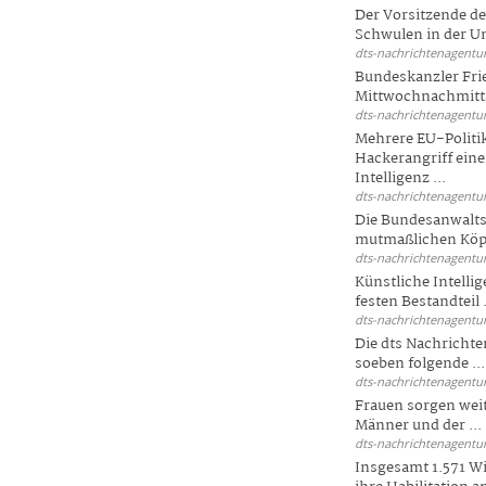
Der Vorsitzende d
Schwulen in der Un
dts-nachrichtenagentur
Bundeskanzler Fri
Mittwochnachmitta
dts-nachrichtenagentur
Mehrere EU-Politi
Hackerangriff ein
Intelligenz ...
dts-nachrichtenagentur
Die Bundesanwalts
mutmaßlichen Köpfe
dts-nachrichtenagentur
Künstliche Intellig
festen Bestandteil .
dts-nachrichtenagentur
Die dts Nachrichten
soeben folgende ...
dts-nachrichtenagentur
Frauen sorgen weite
Männer und der ...
dts-nachrichtenagentur
Insgesamt 1.571 Wi