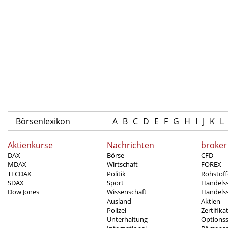
Börsenlexikon
A
B
C
D
E
F
G
H
I
J
K
L
Aktienkurse
Nachrichten
broker
DAX
Börse
CFD
MDAX
Wirtschaft
FOREX
TECDAX
Politik
Rohstoff
SDAX
Sport
Handels
Dow Jones
Wissenschaft
Handelss
Ausland
Aktien
Polizei
Zertifika
Unterhaltung
Options