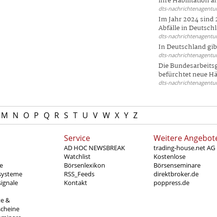
ihre Habilitation an
dts-nachrichtenagentur
Im Jahr 2024 sind 
Abfälle in Deutschl
dts-nachrichtenagentur
In Deutschland gi
dts-nachrichtenagentur
Die Bundesarbeit
befürchtet neue Här
dts-nachrichtenagentur
M
N
O
P
Q
R
S
T
U
V
W
X
Y
Z
Service
Weitere Angebot
AD HOC NEWSBREAK
trading-house.net AG
Watchlist
Kostenlose
e
Börsenlexikon
Börsenseminare
systeme
RSS_Feeds
direktbroker.de
ignale
Kontakt
poppress.de
te &
scheine