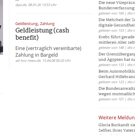
Die neue Vizepräsi
dpa.de, 08.01.26 13:53 Uhr
Bundesverfassungs
gelesen von 160 | dts-
Die Mehrheit der S
,
Geldleistung
Zahlung
digitale Gesundhei
Geldleistung (cash
gelesen von 153 | dts-
benefit)
Krebs führt gerad
mittleren Alter selt
Eine (vertraglich vereinbarte)
gelesen von 148 | dts-
Der Grenzübergang
Zahlung in Bargeld
und Ägypten hat na
ad-hoc-news.de, 15.04.08 00:20 Uhr
gelesen von 133 | dts-
Beim Automobilklu
Gerhard Hillebrand
gelesen von 123 | dts-
Die Bundesanwalts
wegen mutmaßliche
gelesen von 101 | dts-
Weitere Meldu
Gloria Burkandt si
Selfies ihres Vaters 