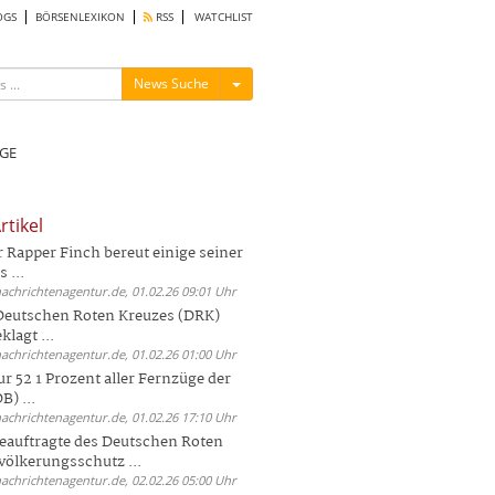
OGS
BÖRSENLEXIKON
RSS
WATCHLIST
Menü ein-/ausblenden
News Suche
GE
rtikel
Rapper Finch bereut einige seiner
 ...
nachrichtenagentur.de, 01.02.26 09:01 Uhr
 Deutschen Roten Kreuzes (DRK)
lagt ...
nachrichtenagentur.de, 01.02.26 01:00 Uhr
r 52 1 Prozent aller Fernzüge der
) ...
nachrichtenagentur.de, 01.02.26 17:10 Uhr
auftragte des Deutschen Roten
völkerungsschutz ...
nachrichtenagentur.de, 02.02.26 05:00 Uhr