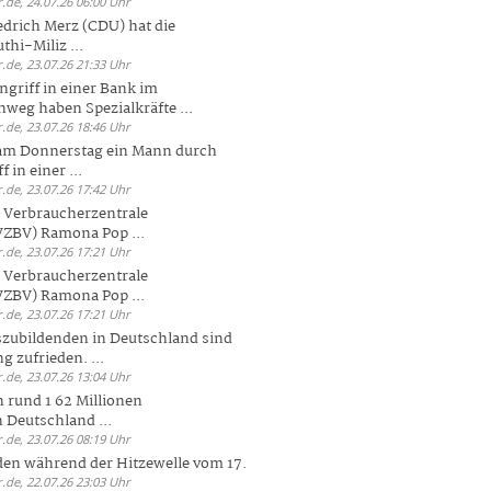
.de, 24.07.26 06:00 Uhr
drich Merz (CDU) hat die
hi-Miliz ...
.de, 23.07.26 21:33 Uhr
griff in einer Bank im
weg haben Spezialkräfte ...
.de, 23.07.26 18:46 Uhr
 am Donnerstag ein Mann durch
 in einer ...
.de, 23.07.26 17:42 Uhr
s Verbraucherzentrale
ZBV) Ramona Pop ...
.de, 23.07.26 17:21 Uhr
s Verbraucherzentrale
ZBV) Ramona Pop ...
.de, 23.07.26 17:21 Uhr
zubildenden in Deutschland sind
g zufrieden. ...
.de, 23.07.26 13:04 Uhr
 rund 1 62 Millionen
n Deutschland ...
.de, 23.07.26 08:19 Uhr
den während der Hitzewelle vom 17.
.de, 22.07.26 23:03 Uhr