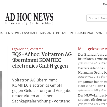
BL
HALTUNG
WISSENSCHAFT
AUSLAND
POLIZEI
INTERNATIONAL
SONSTI
,
Meistgelesene A
EQS-Adhoc
Voltatron
EQS-Adhoc: Voltatron AG
Der Brandenburger 
übernimmt KOMITEC
brutalsten Texte aus
gelesen von 223 | dts-
electronics GmbH gegen
Der Präsident des
...
Hermann Gröhe bek
gelesen von 218 | dts-
Voltatron AG übernimmt
Im Januar haben nu
KOMITEC electronics GmbH
Deutschen Bahn (DB
gegen Geldleistung und Ausgabe
gelesen von 187 | dts-
neuer Aktien aus einer
Der NRW-Landesbe
Kreuzes für den Be
Sachkapitalerhöhung - Vorstand
gelesen von 174 | dts-
...