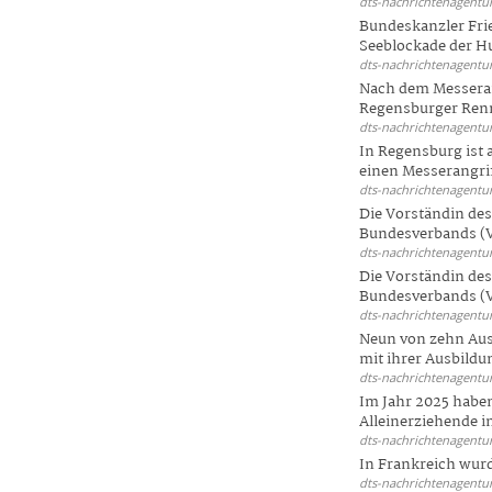
dts-nachrichtenagentur
Bundeskanzler Frie
Seeblockade der Hut
dts-nachrichtenagentur
Nach dem Messeran
Regensburger Renn
dts-nachrichtenagentur
In Regensburg ist
einen Messerangriff
dts-nachrichtenagentur
Die Vorständin de
Bundesverbands (V
dts-nachrichtenagentur
Die Vorständin de
Bundesverbands (V
dts-nachrichtenagentur
Neun von zehn Aus
mit ihrer Ausbildun
dts-nachrichtenagentur
Im Jahr 2025 haben
Alleinerziehende i
dts-nachrichtenagentur
In Frankreich wur
dts-nachrichtenagentur