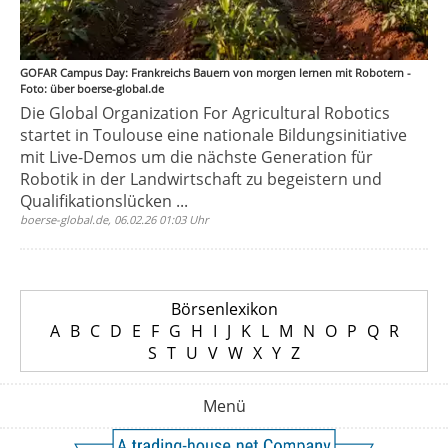
GOFAR Campus Day: Frankreichs Bauern von morgen lernen mit Robotern -
Foto: über boerse-global.de
Die Global Organization For Agricultural Robotics
startet in Toulouse eine nationale Bildungsinitiative
mit Live-Demos um die nächste Generation für
Robotik in der Landwirtschaft zu begeistern und
Qualifikationslücken ...
boerse-global.de, 06.02.26 01:03 Uhr
Börsenlexikon
A
B
C
D
E
F
G
H
I
J
K
L
M
N
O
P
Q
R
S
T
U
V
W
X
Y
Z
Menü