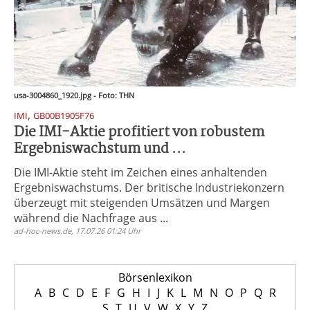
usa-3004860_1920.jpg - Foto: THN
,
IMI
GB00B1905F76
Die IMI-Aktie profitiert von robustem
Ergebniswachstum und ...
Die IMI-Aktie steht im Zeichen eines anhaltenden
Ergebniswachstums. Der britische Industriekonzern
überzeugt mit steigenden Umsätzen und Margen
während die Nachfrage aus ...
ad-hoc-news.de, 17.07.26 01:24 Uhr
Börsenlexikon
A
B
C
D
E
F
G
H
I
J
K
L
M
N
O
P
Q
R
S
T
U
V
W
X
Y
Z