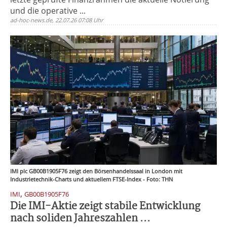
und die operative ...
ad-hoc-news.de, 22.07.26 07:08 Uhr
IMI plc GB00B1905F76 zeigt den Börsenhandelssaal in London mit
Industrietechnik-Charts und aktuellem FTSE-Index - Foto: THN
,
IMI
GB00B1905F76
Die IMI-Aktie zeigt stabile Entwicklung
nach soliden Jahreszahlen ...