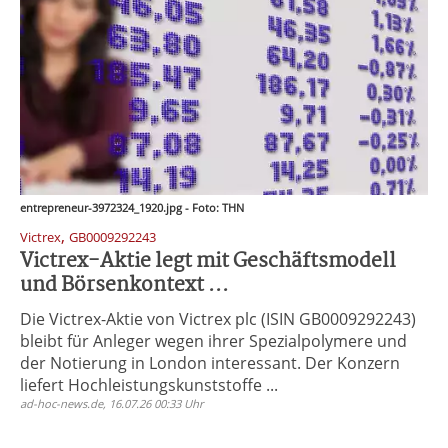
entrepreneur-3972324_1920.jpg - Foto: THN
,
Victrex
GB0009292243
Victrex-Aktie legt mit Geschäftsmodell
und Börsenkontext ...
Die Victrex-Aktie von Victrex plc (ISIN GB0009292243)
bleibt für Anleger wegen ihrer Spezialpolymere und
der Notierung in London interessant. Der Konzern
liefert Hochleistungskunststoffe ...
ad-hoc-news.de, 16.07.26 00:33 Uhr