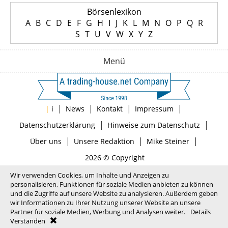
Börsenlexikon
A
B
C
D
E
F
G
H
I
J
K
L
M
N
O
P
Q
R
S
T
U
V
W
X
Y
Z
Menü
|
|
|
|
|
i
News
Kontakt
Impressum
|
|
Datenschutzerklärung
Hinweise zum Datenschutz
|
|
|
Über uns
Unsere Redaktion
Mike Steiner
2026 © Copyright
Wir verwenden Cookies, um Inhalte und Anzeigen zu
personalisieren, Funktionen für soziale Medien anbieten zu können
und die Zugriffe auf unsere Website zu analysieren. Außerdem geben
wir Informationen zu Ihrer Nutzung unserer Website an unsere
Partner für soziale Medien, Werbung und Analysen weiter.
Details
Verstanden