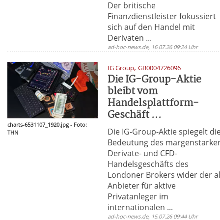
Der britische
Finanzdienstleister fokussiert
sich auf den Handel mit
Derivaten ...
ad-hoc-news.de, 16.07.26 09:24 Uhr
,
IG Group
GB0004726096
Die IG-Group-Aktie
bleibt vom
Handelsplattform-
Geschäft ...
charts-6531107_1920.jpg - Foto:
Die IG-Group-Aktie spiegelt di
THN
Bedeutung des margenstarke
Derivate- und CFD-
Handelsgeschäfts des
Londoner Brokers wider der a
Anbieter für aktive
Privatanleger im
internationalen ...
ad-hoc-news.de, 15.07.26 09:44 Uhr