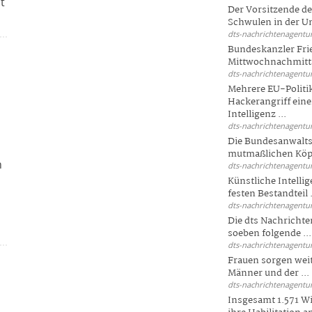
t
Der Vorsitzende d
Schwulen in der Un
dts-nachrichtenagentur
Bundeskanzler Fri
Mittwochnachmitta
dts-nachrichtenagentur
Mehrere EU-Politi
Hackerangriff ein
Intelligenz ...
dts-nachrichtenagentur
Die Bundesanwalts
mutmaßlichen Köpfe
n
dts-nachrichtenagentur
Künstliche Intellig
festen Bestandteil .
dts-nachrichtenagentur
Die dts Nachrichten
soeben folgende ...
dts-nachrichtenagentur
Frauen sorgen weite
Männer und der ...
dts-nachrichtenagentur
Insgesamt 1.571 Wi