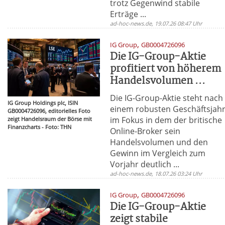
trotz Gegenwind stabile
Erträge ...
ad-hoc-news.de, 19.07.26 08:47 Uhr
,
IG Group
GB0004726096
Die IG-Group-Aktie
profitiert von höherem
Handelsvolumen ...
Die IG-Group-Aktie steht nach
IG Group Holdings plc, ISIN
einem robusten Geschäftsjah
GB0004726096, editorielles Foto
im Fokus in dem der britische
zeigt Handelsraum der Börse mit
Finanzcharts - Foto: THN
Online-Broker sein
Handelsvolumen und den
Gewinn im Vergleich zum
Vorjahr deutlich ...
ad-hoc-news.de, 18.07.26 03:24 Uhr
,
IG Group
GB0004726096
Die IG-Group-Aktie
zeigt stabile