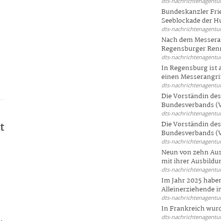
dts-nachrichtenagentur
Bundeskanzler Frie
Seeblockade der Hut
dts-nachrichtenagentur
Nach dem Messeran
Regensburger Renn
dts-nachrichtenagentur
In Regensburg ist
einen Messerangriff
dts-nachrichtenagentur
Die Vorständin de
Bundesverbands (V
dts-nachrichtenagentur
Die Vorständin de
t
Bundesverbands (V
dts-nachrichtenagentur
Neun von zehn Aus
mit ihrer Ausbildun
dts-nachrichtenagentur
Im Jahr 2025 haben
Alleinerziehende i
dts-nachrichtenagentur
In Frankreich wur
dts-nachrichtenagentur