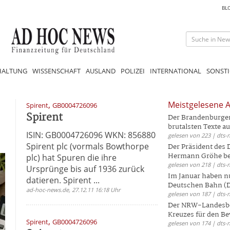
BL
HALTUNG
WISSENSCHAFT
AUSLAND
POLIZEI
INTERNATIONAL
SONSTI
,
Meistgelesene A
Spirent
GB0004726096
Spirent
Der Brandenburger 
brutalsten Texte aus
ISIN: GB0004726096 WKN: 856880
gelesen von 223 | dts-
Spirent plc (vormals Bowthorpe
Der Präsident des
Hermann Gröhe bek
plc) hat Spuren die ihre
gelesen von 218 | dts-
Ursprünge bis auf 1936 zurück
Im Januar haben nu
datieren. Spirent ...
Deutschen Bahn (DB
ad-hoc-news.de, 27.12.11 16:18 Uhr
gelesen von 187 | dts-
Der NRW-Landesbe
Kreuzes für den Be
,
Spirent
GB0004726096
gelesen von 174 | dts-