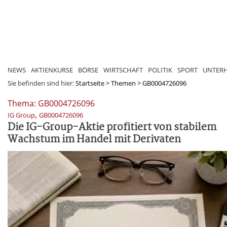
NEWS
AKTIENKURSE
BÖRSE
WIRTSCHAFT
POLITIK
SPORT
UNTER
Sie befinden sind hier:
Startseite
>
Themen
>
GB0004726096
Thema: GB0004726096
,
IG Group
GB0004726096
Die IG-Group-Aktie profitiert von stabilem
Wachstum im Handel mit Derivaten