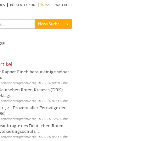
OGS
BÖRSENLEXIKON
RSS
WATCHLIST
Menü ein-/ausblenden
News Suche
GE
rtikel
Rapper Finch bereut einige seiner
 ...
nachrichtenagentur.de, 01.02.26 09:01 Uhr
 Deutschen Roten Kreuzes (DRK)
lagt ...
nachrichtenagentur.de, 01.02.26 01:00 Uhr
r 52 1 Prozent aller Fernzüge der
) ...
nachrichtenagentur.de, 01.02.26 17:10 Uhr
auftragte des Deutschen Roten
völkerungsschutz ...
nachrichtenagentur.de, 02.02.26 05:00 Uhr