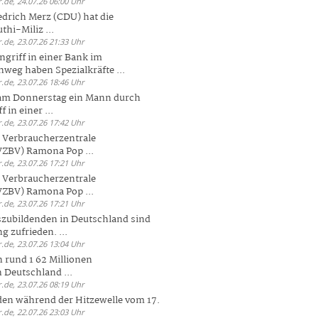
.de, 24.07.26 06:00 Uhr
drich Merz (CDU) hat die
hi-Miliz ...
.de, 23.07.26 21:33 Uhr
griff in einer Bank im
weg haben Spezialkräfte ...
.de, 23.07.26 18:46 Uhr
 am Donnerstag ein Mann durch
 in einer ...
.de, 23.07.26 17:42 Uhr
s Verbraucherzentrale
ZBV) Ramona Pop ...
.de, 23.07.26 17:21 Uhr
s Verbraucherzentrale
ZBV) Ramona Pop ...
.de, 23.07.26 17:21 Uhr
zubildenden in Deutschland sind
g zufrieden. ...
.de, 23.07.26 13:04 Uhr
 rund 1 62 Millionen
n Deutschland ...
.de, 23.07.26 08:19 Uhr
den während der Hitzewelle vom 17.
.de, 22.07.26 23:03 Uhr