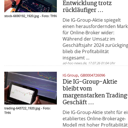
Entwicklung trotz
rückläufiger ...
stock-6690192_1920.jpg - Foto: THN
Die IG-Group-Aktie spiegelt
einen herausfordernden Mark
für Online-Broker wider:
Während der Umsatz im
Geschäftsjahr 2024 zurückgin
blieb die Profitabilität
insgesamt ...
ad-hoc-news.de, 17.07.26 01:04 Uhr
,
IG Group
GB0004726096
Die IG-Group-Aktie
bleibt vom
margenstarken Trading
Geschäft ...
trading-643722_1920.jpg - Foto:
Die IG-Group-Aktie steht für e
THN
etabliertes Online-Brokerage-
Modell mit hoher Profitabilität