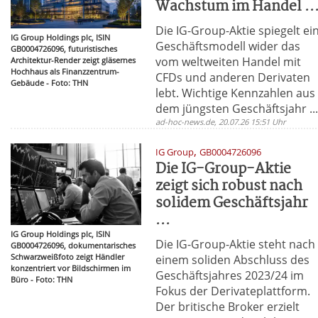
Wachstum im Handel ..
Die IG-Group-Aktie spiegelt ei
IG Group Holdings plc, ISIN
Geschäftsmodell wider das
GB0004726096, futuristisches
vom weltweiten Handel mit
Architektur-Render zeigt gläsernes
Hochhaus als Finanzzentrum-
CFDs und anderen Derivaten
Gebäude - Foto: THN
lebt. Wichtige Kennzahlen aus
dem jüngsten Geschäftsjahr ..
ad-hoc-news.de, 20.07.26 15:51 Uhr
,
IG Group
GB0004726096
Die IG-Group-Aktie
zeigt sich robust nach
solidem Geschäftsjahr
...
IG Group Holdings plc, ISIN
Die IG-Group-Aktie steht nach
GB0004726096, dokumentarisches
Schwarzweißfoto zeigt Händler
einem soliden Abschluss des
konzentriert vor Bildschirmen im
Geschäftsjahres 2023/24 im
Büro - Foto: THN
Fokus der Derivateplattform.
Der britische Broker erzielt