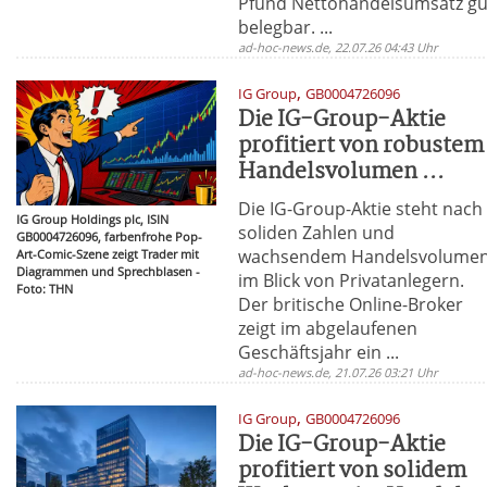
Pfund Nettohandelsumsatz gu
belegbar. ...
ad-hoc-news.de, 22.07.26 04:43 Uhr
,
IG Group
GB0004726096
Die IG-Group-Aktie
profitiert von robustem
Handelsvolumen ...
Die IG-Group-Aktie steht nach
IG Group Holdings plc, ISIN
soliden Zahlen und
GB0004726096, farbenfrohe Pop-
wachsendem Handelsvolume
Art-Comic-Szene zeigt Trader mit
Diagrammen und Sprechblasen -
im Blick von Privatanlegern.
Foto: THN
Der britische Online-Broker
zeigt im abgelaufenen
Geschäftsjahr ein ...
ad-hoc-news.de, 21.07.26 03:21 Uhr
,
IG Group
GB0004726096
Die IG-Group-Aktie
profitiert von solidem