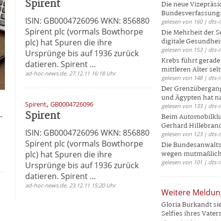
Spirent
Die neue Vizepräsi
Bundesverfassungs
ISIN: GB0004726096 WKN: 856880
gelesen von 160 | dts-
Spirent plc (vormals Bowthorpe
Die Mehrheit der S
digitale Gesundhei
plc) hat Spuren die ihre
gelesen von 153 | dts-
Ursprünge bis auf 1936 zurück
Krebs führt gerad
datieren. Spirent ...
mittleren Alter selt
ad-hoc-news.de, 27.12.11 16:18 Uhr
gelesen von 148 | dts-
Der Grenzübergang
und Ägypten hat na
,
Spirent
GB0004726096
gelesen von 133 | dts-
Spirent
-
Beim Automobilklu
Gerhard Hillebrand
ISIN: GB0004726096 WKN: 856880
gelesen von 123 | dts-
Spirent plc (vormals Bowthorpe
Die Bundesanwalts
plc) hat Spuren die ihre
wegen mutmaßliche
gelesen von 101 | dts-
Ursprünge bis auf 1936 zurück
datieren. Spirent ...
ad-hoc-news.de, 23.12.11 15:20 Uhr
Weitere Meldu
Gloria Burkandt si
Selfies ihres Vaters 