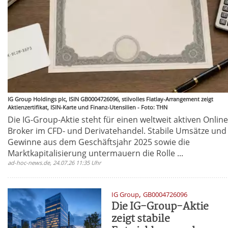
IG Group Holdings plc, ISIN GB0004726096, stilvolles Flatlay-Arrangement zeigt
Aktienzertifikat, ISIN-Karte und Finanz-Utensilien - Foto: THN
Die IG-Group-Aktie steht für einen weltweit aktiven Online
Broker im CFD- und Derivatehandel. Stabile Umsätze und
Gewinne aus dem Geschäftsjahr 2025 sowie die
Marktkapitalisierung untermauern die Rolle ...
ad-hoc-news.de, 24.07.26 11:35 Uhr
,
IG Group
GB0004726096
Die IG-Group-Aktie
zeigt stabile