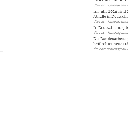
ihre Habilitation an
.
dts-nachrichtenagentur
Im Jahr 2024 sind 
n
Abfälle in Deutschl
dts-nachrichtenagentur
In Deutschland gi
dts-nachrichtenagentur
Die Bundesarbeit
.
befürchtet neue Här
dts-nachrichtenagentur