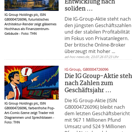
Entwicklung nach
soliden ...
IG Group Holdings plc, ISIN
Die IG-Group-Aktie steht nach
GB0004726096, futuristisches
Architektur-Render zeigt gläsernes
den jüngsten Geschäftszahlen
Hochhaus als Finanzzentrum-
und der stabilen Profitabilität
Gebäude - Foto: THN
im Fokus von Privatanlegern.
Der britische Online-Broker
überzeugt mit hoher ...
ad-hoc-news.de, 23.07.26 07:23 Uhr
,
IG Group
GB0004726096
Die IG Group-Aktie steh
nach Zahlen zum
Geschäftsjahr ...
Die IG Group-Aktie (ISIN
IG Group Holdings plc, ISIN
GB0004726096) bleibt nach
GB0004726096, farbenfrohe Pop-
dem letzten Geschäftsbericht
Art-Comic-Szene zeigt Trader mit
Diagrammen und Sprechblasen -
mit 967 1 Millionen Pfund
Foto: THN
Umsatz und 524 9 Millionen