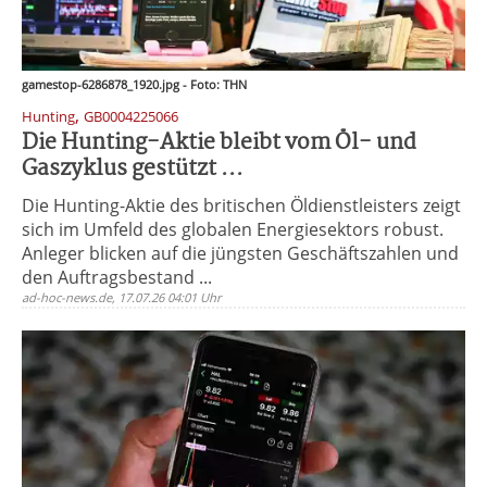
gamestop-6286878_1920.jpg - Foto: THN
,
Hunting
GB0004225066
Die Hunting-Aktie bleibt vom Öl- und
Gaszyklus gestützt ...
Die Hunting-Aktie des britischen Öldienstleisters zeigt
sich im Umfeld des globalen Energiesektors robust.
Anleger blicken auf die jüngsten Geschäftszahlen und
den Auftragsbestand ...
ad-hoc-news.de, 17.07.26 04:01 Uhr