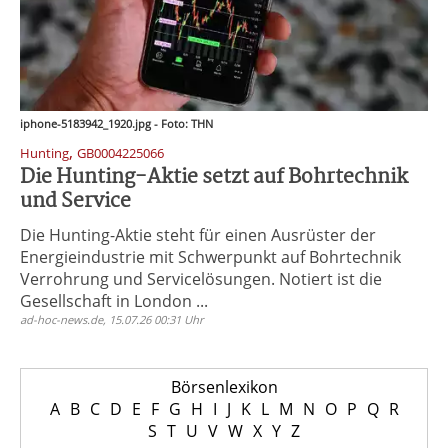
iphone-5183942_1920.jpg - Foto: THN
,
Hunting
GB0004225066
Die Hunting-Aktie setzt auf Bohrtechnik
und Service
Die Hunting-Aktie steht für einen Ausrüster der
Energieindustrie mit Schwerpunkt auf Bohrtechnik
Verrohrung und Servicelösungen. Notiert ist die
Gesellschaft in London ...
ad-hoc-news.de, 15.07.26 00:31 Uhr
Börsenlexikon
A
B
C
D
E
F
G
H
I
J
K
L
M
N
O
P
Q
R
S
T
U
V
W
X
Y
Z