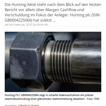
Die Hunting-Aktie steht nach dem Blick auf den letzten
Bericht vor allem über Margen Cashflow und
Verschuldung im Fokus der Anleger. Hunting plc (ISIN
GB0004225066) hat zuletzt ...
ad-hoc-news.de, 20.07.26 03:54 Uhr
Hunting PLC GB0004225066 zeigt in scharfer Makroaufnahme die präzise
Gewindeverbindung einer glänzenden Stahlrohrleitung detailliert - Foto: THN
,
Hunting
GB0004225066