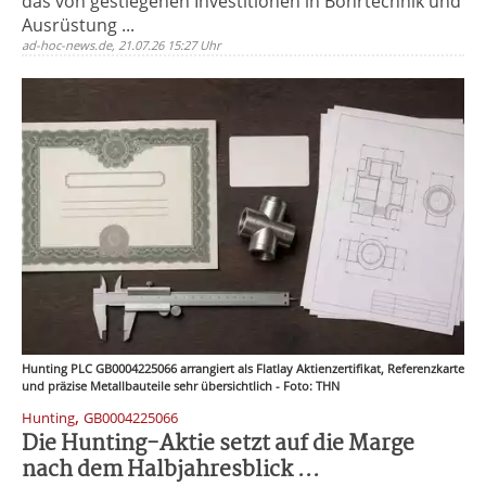
das von gestiegenen Investitionen in Bohrtechnik und
Ausrüstung ...
ad-hoc-news.de, 21.07.26 15:27 Uhr
Hunting PLC GB0004225066 arrangiert als Flatlay Aktienzertifikat, Referenzkarte
und präzise Metallbauteile sehr übersichtlich - Foto: THN
,
Hunting
GB0004225066
Die Hunting-Aktie setzt auf die Marge
nach dem Halbjahresblick ...