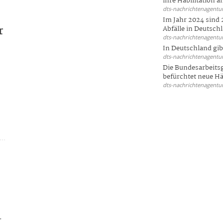
ihre Habilitation an
dts-nachrichtenagentur
Im Jahr 2024 sind 
r
Abfälle in Deutschl
dts-nachrichtenagentur
In Deutschland gi
dts-nachrichtenagentur
Die Bundesarbeit
befürchtet neue Här
dts-nachrichtenagentur
r