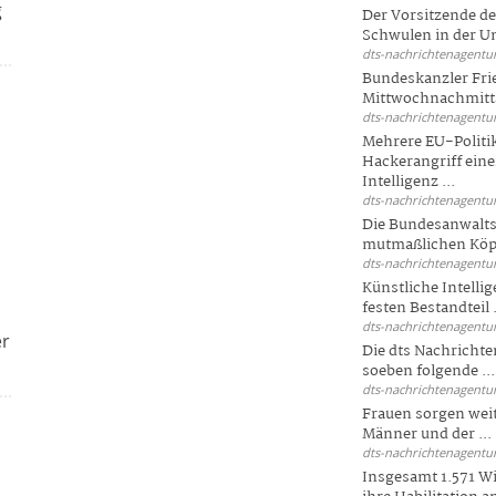
g
Der Vorsitzende d
Schwulen in der Un
dts-nachrichtenagentur
Bundeskanzler Fri
Mittwochnachmitta
dts-nachrichtenagentur
Mehrere EU-Politi
Hackerangriff ein
Intelligenz ...
dts-nachrichtenagentur
Die Bundesanwalts
mutmaßlichen Köpfe
dts-nachrichtenagentur
Künstliche Intellig
festen Bestandteil .
dts-nachrichtenagentur
er
Die dts Nachrichten
soeben folgende ...
dts-nachrichtenagentur
Frauen sorgen weite
Männer und der ...
dts-nachrichtenagentur
Insgesamt 1.571 Wi