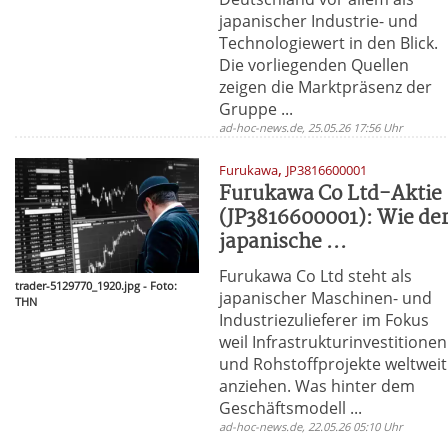
japanischer Industrie- und
Technologiewert in den Blick.
Die vorliegenden Quellen
zeigen die Marktpräsenz der
Gruppe ...
ad-hoc-news.de, 25.05.26 17:56 Uhr
,
Furukawa
JP3816600001
Furukawa Co Ltd-Aktie
(JP3816600001): Wie de
japanische ...
Furukawa Co Ltd steht als
trader-5129770_1920.jpg - Foto:
japanischer Maschinen- und
THN
Industriezulieferer im Fokus
weil Infrastrukturinvestitionen
und Rohstoffprojekte weltweit
anziehen. Was hinter dem
Geschäftsmodell ...
ad-hoc-news.de, 22.05.26 05:10 Uhr