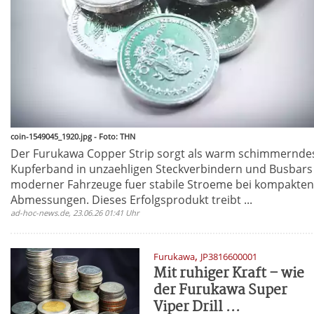
coin-1549045_1920.jpg - Foto: THN
Der Furukawa Copper Strip sorgt als warm schimmernde
Kupferband in unzaehligen Steckverbindern und Busbars
moderner Fahrzeuge fuer stabile Stroeme bei kompakten
Abmessungen. Dieses Erfolgsprodukt treibt ...
ad-hoc-news.de, 23.06.26 01:41 Uhr
,
Furukawa
JP3816600001
Mit ruhiger Kraft – wie
der Furukawa Super
Viper Drill ...