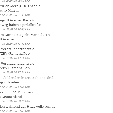
.de, 24.07.26 06:00 Uhr
drich Merz (CDU) hat die
hi-Miliz ...
.de, 23.07.26 21:33 Uhr
griff in einer Bank im
weg haben Spezialkräfte ...
.de, 23.07.26 18:46 Uhr
 am Donnerstag ein Mann durch
 in einer ...
.de, 23.07.26 17:42 Uhr
s Verbraucherzentrale
ZBV) Ramona Pop ...
.de, 23.07.26 17:21 Uhr
s Verbraucherzentrale
ZBV) Ramona Pop ...
.de, 23.07.26 17:21 Uhr
zubildenden in Deutschland sind
g zufrieden. ...
.de, 23.07.26 13:04 Uhr
 rund 1 62 Millionen
n Deutschland ...
.de, 23.07.26 08:19 Uhr
den während der Hitzewelle vom 17.
.de, 22.07.26 23:03 Uhr