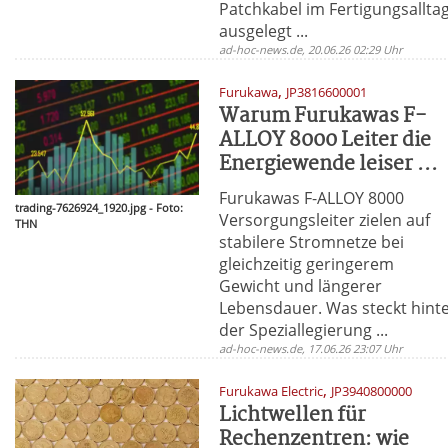
Patchkabel im Fertigungsallta
ausgelegt ...
ad-hoc-news.de, 20.06.26 02:29 Uhr
,
Furukawa
JP3816600001
Warum Furukawas F-
ALLOY 8000 Leiter die
Energiewende leiser ...
Furukawas F-ALLOY 8000
trading-7626924_1920.jpg - Foto:
Versorgungsleiter zielen auf
THN
stabilere Stromnetze bei
gleichzeitig geringerem
Gewicht und längerer
Lebensdauer. Was steckt hint
der Speziallegierung ...
ad-hoc-news.de, 17.06.26 23:07 Uhr
,
Furukawa Electric
JP3940800000
Lichtwellen für
Rechenzentren: wie