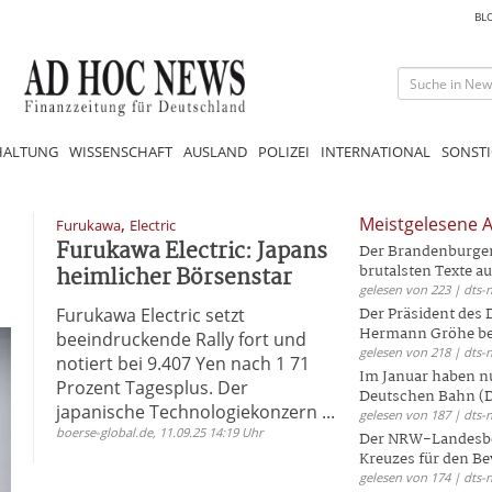
BL
HALTUNG
WISSENSCHAFT
AUSLAND
POLIZEI
INTERNATIONAL
SONSTI
,
Meistgelesene A
Furukawa
Electric
Furukawa Electric: Japans
Der Brandenburger 
heimlicher Börsenstar
brutalsten Texte aus
gelesen von 223 | dts-
Furukawa Electric setzt
Der Präsident des
Hermann Gröhe bek
beeindruckende Rally fort und
gelesen von 218 | dts-
notiert bei 9.407 Yen nach 1 71
Im Januar haben nu
Prozent Tagesplus. Der
Deutschen Bahn (DB
japanische Technologiekonzern ...
gelesen von 187 | dts-
boerse-global.de, 11.09.25 14:19 Uhr
Der NRW-Landesbe
Kreuzes für den Be
gelesen von 174 | dts-