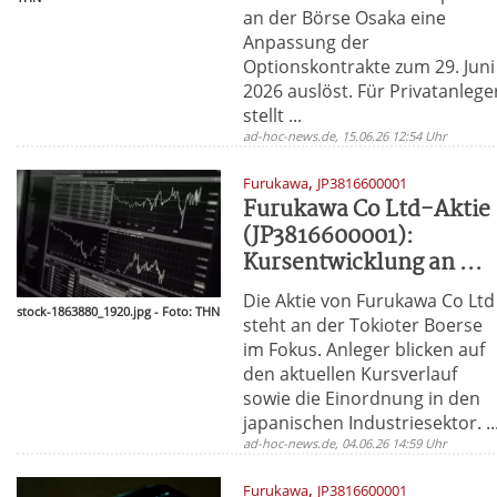
an der Börse Osaka eine
Anpassung der
Optionskontrakte zum 29. Juni
2026 auslöst. Für Privatanlege
stellt ...
ad-hoc-news.de, 15.06.26 12:54 Uhr
,
Furukawa
JP3816600001
Furukawa Co Ltd-Aktie
(JP3816600001):
Kursentwicklung an ...
Die Aktie von Furukawa Co Ltd
stock-1863880_1920.jpg - Foto: THN
steht an der Tokioter Boerse
im Fokus. Anleger blicken auf
den aktuellen Kursverlauf
sowie die Einordnung in den
japanischen Industriesektor. ..
ad-hoc-news.de, 04.06.26 14:59 Uhr
,
Furukawa
JP3816600001