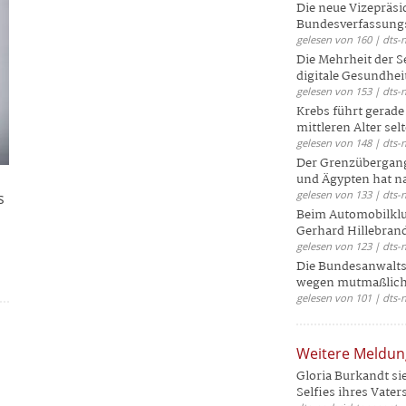
Die neue Vizepräsi
Bundesverfassungs
gelesen von 160 | dts-
Die Mehrheit der S
digitale Gesundhei
gelesen von 153 | dts-
Krebs führt gerad
mittleren Alter selt
gelesen von 148 | dts-
Der Grenzübergang
und Ägypten hat na
gelesen von 133 | dts-
s
Beim Automobilklu
Gerhard Hillebrand
gelesen von 123 | dts-
Die Bundesanwalts
wegen mutmaßliche
gelesen von 101 | dts-
Weitere Meldu
Gloria Burkandt si
Selfies ihres Vaters 