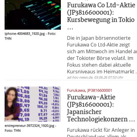
Furukawa Co Ltd-Aktie
(JP3816600001):
Kursbewegung in Tokio
...
iphone-4004683_1920.jpg - Foto:
Die in Japan börsennotierte
THN
Furukawa Co Ltd-Aktie zeigt
sich am Mittwoch im Handel a
der Tokioter Börse volatil. Im
Fokus stehen dabei aktuelle
Kursniveaus im Heimatmarkt ..
ad-hoc-news.de, 03.06.26 07:53 Uhr
,
Furukawa
JP3816600001
Furukawa-Aktie
(JP3816600001):
Japanischer
Technologiekonzern ...
entrepreneur-3972324_1920.jpg -
Furukawa rückt für Anleger in
Foto: THN
Deutschland vor allem als