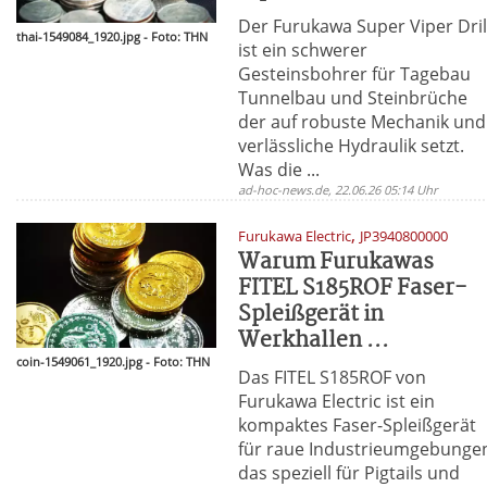
Der Furukawa Super Viper Dril
thai-1549084_1920.jpg - Foto: THN
ist ein schwerer
Gesteinsbohrer für Tagebau
Tunnelbau und Steinbrüche
der auf robuste Mechanik und
verlässliche Hydraulik setzt.
Was die ...
ad-hoc-news.de, 22.06.26 05:14 Uhr
,
Furukawa Electric
JP3940800000
Warum Furukawas
FITEL S185ROF Faser-
Spleißgerät in
Werkhallen ...
coin-1549061_1920.jpg - Foto: THN
Das FITEL S185ROF von
Furukawa Electric ist ein
kompaktes Faser-Spleißgerät
für raue Industrieumgebunge
das speziell für Pigtails und