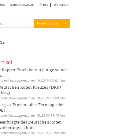
OGS
BÖRSENLEXIKON
RSS
WATCHLIST
Menü ein-/ausblenden
News Suche
GE
rtikel
Rapper Finch bereut einige seiner
 ...
nachrichtenagentur.de, 01.02.26 09:01 Uhr
 Deutschen Roten Kreuzes (DRK)
lagt ...
nachrichtenagentur.de, 01.02.26 01:00 Uhr
r 52 1 Prozent aller Fernzüge der
) ...
nachrichtenagentur.de, 01.02.26 17:10 Uhr
auftragte des Deutschen Roten
völkerungsschutz ...
nachrichtenagentur.de, 02.02.26 05:00 Uhr