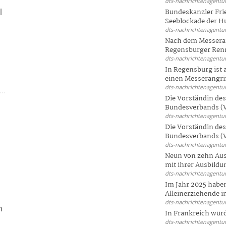
dts-nachrichtenagentur
l
Bundeskanzler Frie
Seeblockade der Hut
dts-nachrichtenagentur
Nach dem Messeran
Regensburger Renn
dts-nachrichtenagentur
In Regensburg ist
einen Messerangriff
dts-nachrichtenagentur
Die Vorständin de
Bundesverbands (V
dts-nachrichtenagentur
Die Vorständin de
Bundesverbands (V
dts-nachrichtenagentur
Neun von zehn Aus
mit ihrer Ausbildun
dts-nachrichtenagentur
Im Jahr 2025 haben
Alleinerziehende i
dts-nachrichtenagentur
n
In Frankreich wur
dts-nachrichtenagentur