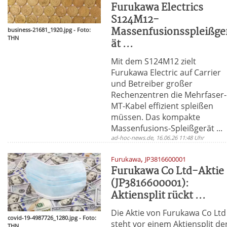
Furukawa Electrics
S124M12-
Massenfusionsspleißge
business-21681_1920.jpg - Foto:
THN
ät ...
Mit dem S124M12 zielt
Furukawa Electric auf Carrier
und Betreiber großer
Rechenzentren die Mehrfaser-
MT-Kabel effizient spleißen
müssen. Das kompakte
Massenfusions-Spleißgerät ...
ad-hoc-news.de, 16.06.26 11:48 Uhr
,
Furukawa
JP3816600001
Furukawa Co Ltd-Aktie
(JP3816600001):
Aktiensplit rückt ...
Die Aktie von Furukawa Co Ltd
covid-19-4987726_1280.jpg - Foto:
steht vor einem Aktiensplit de
THN