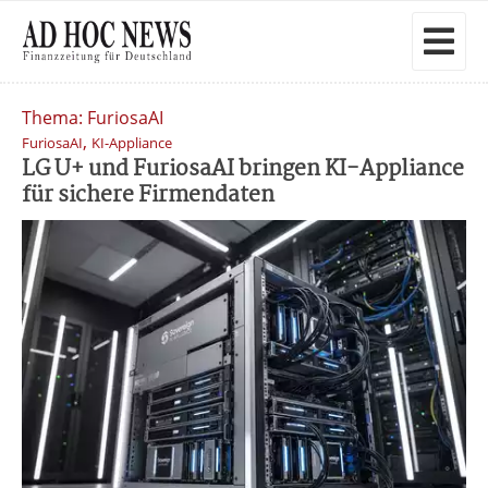
Thema: FuriosaAI
,
FuriosaAI
KI-Appliance
LG U+ und FuriosaAI bringen KI-Appliance
für sichere Firmendaten