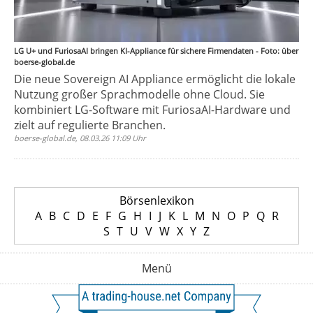
LG U+ und FuriosaAI bringen KI-Appliance für sichere Firmendaten - Foto: über
boerse-global.de
Die neue Sovereign AI Appliance ermöglicht die lokale
Nutzung großer Sprachmodelle ohne Cloud. Sie
kombiniert LG-Software mit FuriosaAI-Hardware und
zielt auf regulierte Branchen.
boerse-global.de, 08.03.26 11:09 Uhr
Börsenlexikon
A
B
C
D
E
F
G
H
I
J
K
L
M
N
O
P
Q
R
S
T
U
V
W
X
Y
Z
Menü