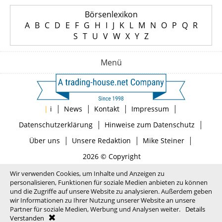
Börsenlexikon
A
B
C
D
E
F
G
H
I
J
K
L
M
N
O
P
Q
R
S
T
U
V
W
X
Y
Z
Menü
|
|
|
|
|
i
News
Kontakt
Impressum
|
|
Datenschutzerklärung
Hinweise zum Datenschutz
|
|
|
Über uns
Unsere Redaktion
Mike Steiner
2026 © Copyright
Wir verwenden Cookies, um Inhalte und Anzeigen zu
personalisieren, Funktionen für soziale Medien anbieten zu können
und die Zugriffe auf unsere Website zu analysieren. Außerdem geben
wir Informationen zu Ihrer Nutzung unserer Website an unsere
Partner für soziale Medien, Werbung und Analysen weiter.
Details
Verstanden