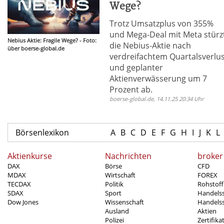
Wege?
Trotz Umsatzplus von 355%
und Mega-Deal mit Meta stürz
Nebius Aktie: Fragile Wege? - Foto:
die Nebius-Aktie nach
über boerse-global.de
verdreifachtem Quartalsverlu
und geplanter
Aktienverwässerung um 7
Prozent ab.
boerse-global.de, 14.11.25 20:34 Uhr
Börsenlexikon
A
B
C
D
E
F
G
H
I
J
K
L
Aktienkurse
Nachrichten
broker
DAX
Börse
CFD
MDAX
Wirtschaft
FOREX
TECDAX
Politik
Rohstoff
SDAX
Sport
Handels
Dow Jones
Wissenschaft
Handelss
Ausland
Aktien
Polizei
Zertifika