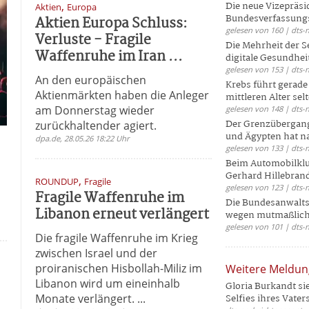
,
Die neue Vizepräsi
Aktien
Europa
Bundesverfassungs
Aktien Europa Schluss:
gelesen von 160 | dts-
Verluste - Fragile
Die Mehrheit der S
Waffenruhe im Iran ...
digitale Gesundhei
gelesen von 153 | dts-
An den europäischen
Krebs führt gerad
Aktienmärkten haben die Anleger
mittleren Alter selt
am Donnerstag wieder
gelesen von 148 | dts-
Der Grenzübergang
zurückhaltender agiert.
und Ägypten hat na
dpa.de, 28.05.26 18:22 Uhr
gelesen von 133 | dts-
Beim Automobilklu
Gerhard Hillebrand
,
ROUNDUP
Fragile
gelesen von 123 | dts-
Fragile Waffenruhe im
Die Bundesanwalts
Libanon erneut verlängert
wegen mutmaßliche
gelesen von 101 | dts-
Die fragile Waffenruhe im Krieg
zwischen Israel und der
proiranischen Hisbollah-Miliz im
Weitere Meldu
Libanon wird um eineinhalb
Gloria Burkandt si
Monate verlängert. ...
Selfies ihres Vaters 