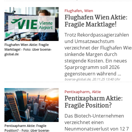
,
Flughafen
Wien
Flughafen Wien Aktie:
Fragile Marktlage!
Trotz Rekordpassagierzahlen
und Umsatzwachstum
Flughafen Wien Aktie: Fragile
verzeichnet der Flughafen Wi
Marktlage! - Foto: über boerse-
sinkende Margen durch
global.de
steigende Kosten. Ein neues
Sparprogramm soll 2026
gegensteuern während ...
boerse-global.de, 20.11.25 13:40 Uhr
,
Pentixapharm
Aktie
Pentixapharm Aktie:
Fragile Position?
Das Biotech-Unternehmen
verzeichnet einen
Pentixapharm Aktie: Fragile
Neunmonatsverlust von 12 7
Position? - Foto: über boerse-