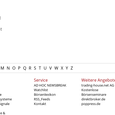
t
st
M
N
O
P
Q
R
S
T
U
V
W
X
Y
Z
Service
Weitere Angebot
AD HOC NEWSBREAK
trading-house.net AG
Watchlist
Kostenlose
e
Börsenlexikon
Börsenseminare
systeme
RSS_Feeds
direktbroker.de
ignale
Kontakt
poppress.de
te &