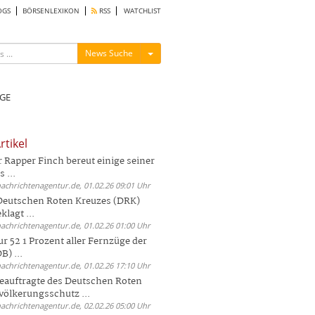
OGS
BÖRSENLEXIKON
RSS
WATCHLIST
Menü ein-/ausblenden
News Suche
GE
rtikel
Rapper Finch bereut einige seiner
 ...
nachrichtenagentur.de, 01.02.26 09:01 Uhr
 Deutschen Roten Kreuzes (DRK)
lagt ...
nachrichtenagentur.de, 01.02.26 01:00 Uhr
r 52 1 Prozent aller Fernzüge der
) ...
nachrichtenagentur.de, 01.02.26 17:10 Uhr
auftragte des Deutschen Roten
völkerungsschutz ...
nachrichtenagentur.de, 02.02.26 05:00 Uhr