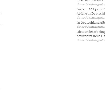
ihre Habilitation an
dts-nachrichtenagentur
Im Jahr 2024 sind 
t
Abfälle in Deutschl
dts-nachrichtenagentur
In Deutschland gi
dts-nachrichtenagentur
Die Bundesarbeit
befürchtet neue Här
dts-nachrichtenagentur