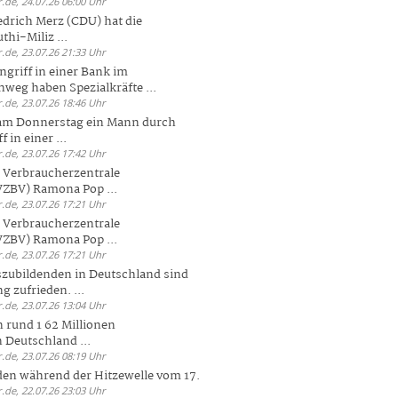
.de, 24.07.26 06:00 Uhr
drich Merz (CDU) hat die
hi-Miliz ...
.de, 23.07.26 21:33 Uhr
griff in einer Bank im
weg haben Spezialkräfte ...
.de, 23.07.26 18:46 Uhr
 am Donnerstag ein Mann durch
 in einer ...
.de, 23.07.26 17:42 Uhr
s Verbraucherzentrale
ZBV) Ramona Pop ...
.de, 23.07.26 17:21 Uhr
s Verbraucherzentrale
ZBV) Ramona Pop ...
.de, 23.07.26 17:21 Uhr
zubildenden in Deutschland sind
g zufrieden. ...
.de, 23.07.26 13:04 Uhr
 rund 1 62 Millionen
n Deutschland ...
.de, 23.07.26 08:19 Uhr
den während der Hitzewelle vom 17.
.de, 22.07.26 23:03 Uhr