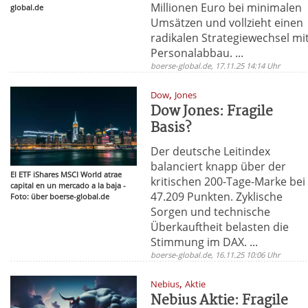
Millionen Euro bei minimalen
global.de
Umsätzen und vollzieht einen
radikalen Strategiewechsel mi
Personalabbau. ...
boerse-global.de, 17.11.25 14:14 Uhr
,
Dow
Jones
Dow Jones: Fragile
Basis?
Der deutsche Leitindex
balanciert knapp über der
El ETF iShares MSCI World atrae
kritischen 200-Tage-Marke bei
capital en un mercado a la baja -
47.209 Punkten. Zyklische
Foto: über boerse-global.de
Sorgen und technische
Überkauftheit belasten die
Stimmung im DAX. ...
boerse-global.de, 16.11.25 10:06 Uhr
,
Nebius
Aktie
Nebius Aktie: Fragile