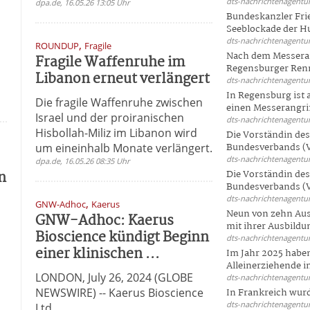
dts-nachrichtenagentur
dpa.de, 16.05.26 13:05 Uhr
Bundeskanzler Frie
Seeblockade der Hut
dts-nachrichtenagentur
,
ROUNDUP
Fragile
Nach dem Messeran
Fragile Waffenruhe im
Regensburger Renn
Libanon erneut verlängert
dts-nachrichtenagentur
In Regensburg ist
Die fragile Waffenruhe zwischen
einen Messerangriff
Israel und der proiranischen
dts-nachrichtenagentur
Hisbollah-Miliz im Libanon wird
Die Vorständin de
um eineinhalb Monate verlängert.
Bundesverbands (V
dts-nachrichtenagentur
dpa.de, 16.05.26 08:35 Uhr
n
Die Vorständin de
Bundesverbands (V
dts-nachrichtenagentur
,
GNW-Adhoc
Kaerus
Neun von zehn Aus
GNW-Adhoc: Kaerus
mit ihrer Ausbildun
Bioscience kündigt Beginn
dts-nachrichtenagentur
einer klinischen ...
Im Jahr 2025 haben
Alleinerziehende i
LONDON, July 26, 2024 (GLOBE
dts-nachrichtenagentur
NEWSWIRE) -- Kaerus Bioscience
In Frankreich wur
dts-nachrichtenagentur
Ltd.