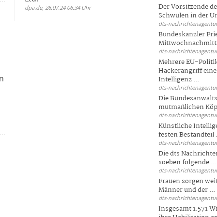
Der Vorsitzende d
dpa.de, 26.07.24 06:34 Uhr
Schwulen in der Un
dts-nachrichtenagentur
Bundeskanzler Fri
Mittwochnachmitta
dts-nachrichtenagentur
Mehrere EU-Politi
Hackerangriff ein
en
Intelligenz ...
dts-nachrichtenagentur
Die Bundesanwalts
mutmaßlichen Köpfe
dts-nachrichtenagentur
Künstliche Intellig
festen Bestandteil .
dts-nachrichtenagentur
Die dts Nachrichten
soeben folgende ...
dts-nachrichtenagentur
Frauen sorgen weite
Männer und der ...
dts-nachrichtenagentur
Insgesamt 1.571 Wi