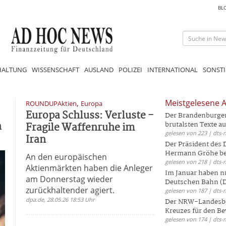
BL
HALTUNG
WISSENSCHAFT
AUSLAND
POLIZEI
INTERNATIONAL
SONSTI
,
Meistgelesene A
ROUNDUPAktien
Europa
Europa Schluss: Verluste -
Der Brandenburger 
n
Fragile Waffenruhe im
brutalsten Texte aus
gelesen von 223 | dts-
Iran
Der Präsident des
Hermann Gröhe bek
An den europäischen
gelesen von 218 | dts-
Aktienmärkten haben die Anleger
Im Januar haben nu
am Donnerstag wieder
Deutschen Bahn (DB
zurückhaltender agiert.
gelesen von 187 | dts-
dpa.de, 28.05.26 18:53 Uhr
Der NRW-Landesbe
Kreuzes für den Be
gelesen von 174 | dts-