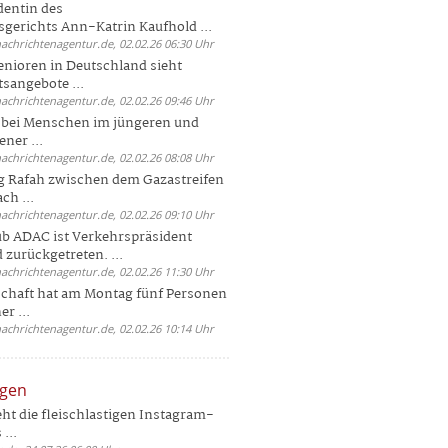
dentin des
gerichts Ann-Katrin Kaufhold ...
nachrichtenagentur.de, 02.02.26 06:30 Uhr
enioren in Deutschland sieht
tsangebote ...
nachrichtenagentur.de, 02.02.26 09:46 Uhr
e bei Menschen im jüngeren und
ener ...
nachrichtenagentur.de, 02.02.26 08:08 Uhr
 Rafah zwischen dem Gazastreifen
ch ...
nachrichtenagentur.de, 02.02.26 09:10 Uhr
b ADAC ist Verkehrspräsident
 zurückgetreten. ...
nachrichtenagentur.de, 02.02.26 11:30 Uhr
chaft hat am Montag fünf Personen
r ...
nachrichtenagentur.de, 02.02.26 10:14 Uhr
ngen
eht die fleischlastigen Instagram-
...