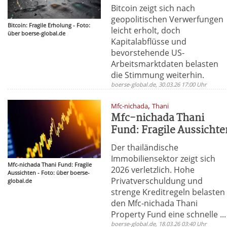
Bitcoin zeigt sich nach
geopolitischen Verwerfungen
Bitcoin: Fragile Erholung - Foto:
leicht erholt, doch
über boerse-global.de
Kapitalabflüsse und
bevorstehende US-
Arbeitsmarktdaten belasten
die Stimmung weiterhin.
boerse-global.de, 30.03.26 17:00 Uhr
,
Mfc-nichada
Thani
Mfc-nichada Thani
Fund: Fragile Aussichte
Der thailändische
Immobiliensektor zeigt sich
Mfc-nichada Thani Fund: Fragile
2026 verletzlich. Hohe
Aussichten - Foto: über boerse-
Privatverschuldung und
global.de
strenge Kreditregeln belasten
den Mfc-nichada Thani
Property Fund eine schnelle ...
boerse-global.de, 18.03.26 03:40 Uhr