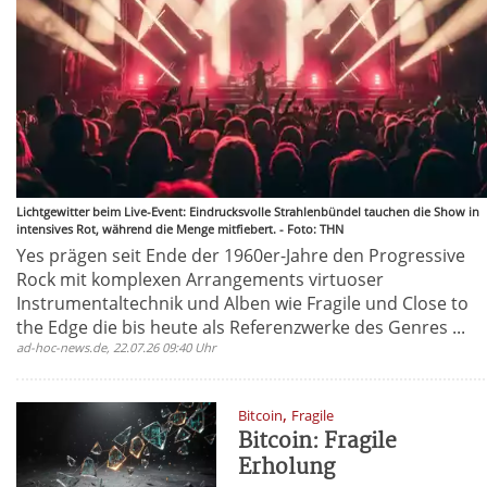
Lichtgewitter beim Live-Event: Eindrucksvolle Strahlenbündel tauchen die Show in
intensives Rot, während die Menge mitfiebert. - Foto: THN
Yes prägen seit Ende der 1960er-Jahre den Progressive
Rock mit komplexen Arrangements virtuoser
Instrumentaltechnik und Alben wie Fragile und Close to
the Edge die bis heute als Referenzwerke des Genres ...
ad-hoc-news.de, 22.07.26 09:40 Uhr
,
Bitcoin
Fragile
Bitcoin: Fragile
Erholung