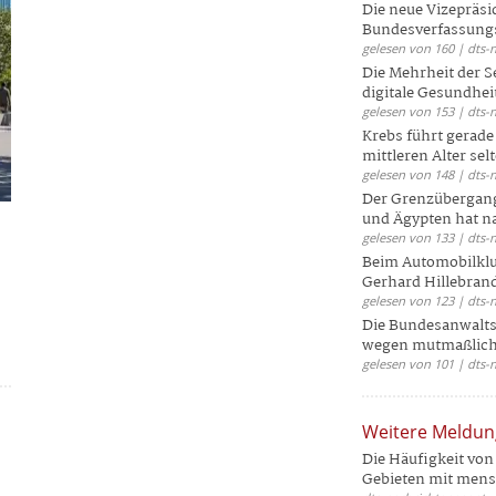
Die neue Vizepräsi
Bundesverfassungs
gelesen von 160 | dts-
Die Mehrheit der S
digitale Gesundhei
gelesen von 153 | dts-
Krebs führt gerad
mittleren Alter selt
gelesen von 148 | dts-
Der Grenzübergang
und Ägypten hat na
gelesen von 133 | dts-
Beim Automobilklu
Gerhard Hillebrand
gelesen von 123 | dts-
Die Bundesanwalts
wegen mutmaßliche
gelesen von 101 | dts-
Weitere Meldu
Die Häufigkeit von 
Gebieten mit mensc