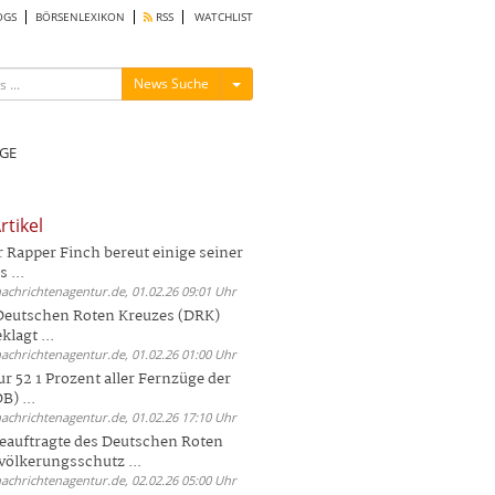
OGS
BÖRSENLEXIKON
RSS
WATCHLIST
Menü ein-/ausblenden
News Suche
GE
rtikel
Rapper Finch bereut einige seiner
 ...
nachrichtenagentur.de, 01.02.26 09:01 Uhr
 Deutschen Roten Kreuzes (DRK)
lagt ...
nachrichtenagentur.de, 01.02.26 01:00 Uhr
r 52 1 Prozent aller Fernzüge der
) ...
nachrichtenagentur.de, 01.02.26 17:10 Uhr
auftragte des Deutschen Roten
völkerungsschutz ...
nachrichtenagentur.de, 02.02.26 05:00 Uhr