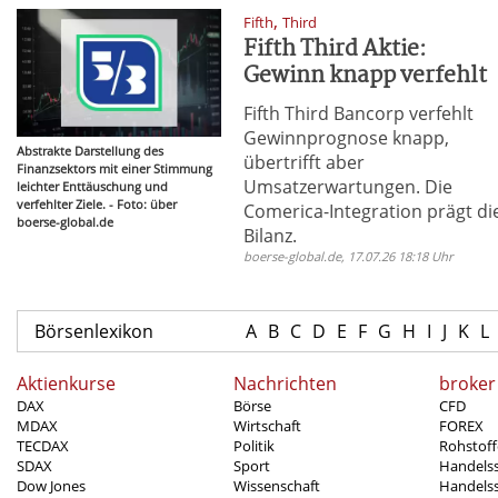
,
Fifth
Third
Fifth Third Aktie:
Gewinn knapp verfehlt
Fifth Third Bancorp verfehlt
Gewinnprognose knapp,
Abstrakte Darstellung des
übertrifft aber
Finanzsektors mit einer Stimmung
Umsatzerwartungen. Die
leichter Enttäuschung und
verfehlter Ziele. - Foto: über
Comerica-Integration prägt di
boerse-global.de
Bilanz.
boerse-global.de, 17.07.26 18:18 Uhr
Börsenlexikon
A
B
C
D
E
F
G
H
I
J
K
L
Aktienkurse
Nachrichten
broker
DAX
Börse
CFD
MDAX
Wirtschaft
FOREX
TECDAX
Politik
Rohstoff
SDAX
Sport
Handels
Dow Jones
Wissenschaft
Handelss