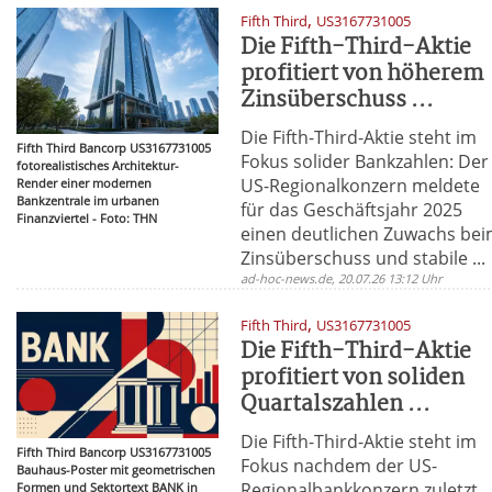
,
Fifth Third
US3167731005
Die Fifth-Third-Aktie
profitiert von höherem
Zinsüberschuss ...
Die Fifth-Third-Aktie steht im
Fifth Third Bancorp US3167731005
Fokus solider Bankzahlen: Der
fotorealistisches Architektur-
US-Regionalkonzern meldete
Render einer modernen
Bankzentrale im urbanen
für das Geschäftsjahr 2025
Finanzviertel - Foto: THN
einen deutlichen Zuwachs be
Zinsüberschuss und stabile ...
ad-hoc-news.de, 20.07.26 13:12 Uhr
,
Fifth Third
US3167731005
Die Fifth-Third-Aktie
profitiert von soliden
Quartalszahlen ...
Die Fifth-Third-Aktie steht im
Fifth Third Bancorp US3167731005
Fokus nachdem der US-
Bauhaus-Poster mit geometrischen
Regionalbankkonzern zuletzt
Formen und Sektortext BANK in