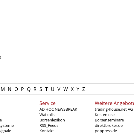
e
M
N
O
P
Q
R
S
T
U
V
W
X
Y
Z
Service
Weitere Angebot
AD HOC NEWSBREAK
trading-house.net AG
Watchlist
Kostenlose
e
Börsenlexikon
Börsenseminare
systeme
RSS_Feeds
direktbroker.de
ignale
Kontakt
poppress.de