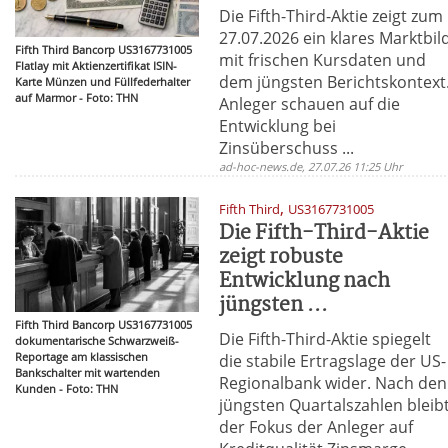
Die Fifth-Third-Aktie zeigt zum
27.07.2026 ein klares Marktbil
Fifth Third Bancorp US3167731005
mit frischen Kursdaten und
Flatlay mit Aktienzertifikat ISIN-
dem jüngsten Berichtskontext
Karte Münzen und Füllfederhalter
auf Marmor - Foto: THN
Anleger schauen auf die
Entwicklung bei
Zinsüberschuss ...
ad-hoc-news.de, 27.07.26 11:25 Uhr
,
Fifth Third
US3167731005
Die Fifth-Third-Aktie
zeigt robuste
Entwicklung nach
jüngsten ...
Fifth Third Bancorp US3167731005
Die Fifth-Third-Aktie spiegelt
dokumentarische Schwarzweiß-
Reportage am klassischen
die stabile Ertragslage der US-
Bankschalter mit wartenden
Regionalbank wider. Nach den
Kunden - Foto: THN
jüngsten Quartalszahlen bleib
der Fokus der Anleger auf