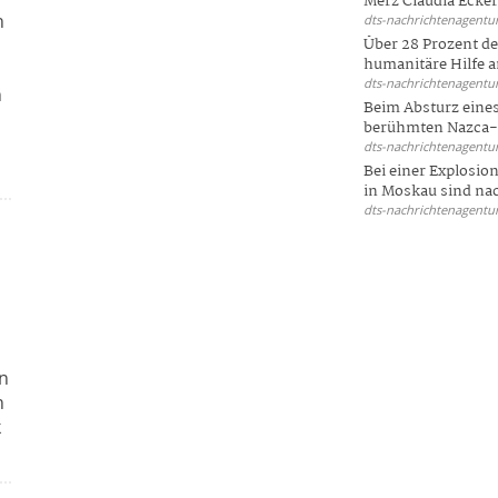
Merz Claudia Eckert
h
dts-nachrichtenagentur
Über 28 Prozent de
humanitäre Hilfe a
dts-nachrichtenagentur
n
Beim Absturz eines
berühmten Nazca-Li
dts-nachrichtenagentur
Bei einer Explosio
in Moskau sind nac
dts-nachrichtenagentur
en
n
k