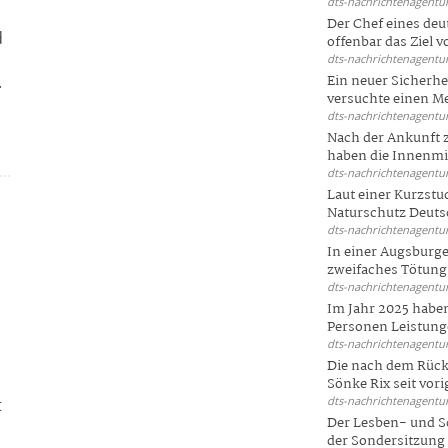
dts-nachrichtenagentur
Der Chef eines deu
d
offenbar das Ziel 
dts-nachrichtenagentur
.
Ein neuer Sicherhe
versuchte einen Me
dts-nachrichtenagentur
Nach der Ankunft 
haben die Innenmin
dts-nachrichtenagentur
Laut einer Kurzstu
Naturschutz Deutsc
dts-nachrichtenagentur
In einer Augsburge
zweifaches Tötungsd
dts-nachrichtenagentur
Im Jahr 2025 haben
Personen Leistunge
dts-nachrichtenagentur
Die nach dem Rück
Sönke Rix seit vorig
dts-nachrichtenagentur
t
Der Lesben- und S
der Sondersitzung d