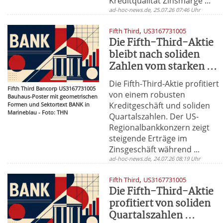
Kreditqualität Zinsmarge ...
ad-hoc-news.de, 25.07.26 07:46 Uhr
,
Fifth Third
US3167731005
Die Fifth-Third-Aktie
bleibt nach soliden
Zahlen vom starken ...
Die Fifth-Third-Aktie profitiert
Fifth Third Bancorp US3167731005
von einem robusten
Bauhaus-Poster mit geometrischen
Kreditgeschäft und soliden
Formen und Sektortext BANK in
Marineblau - Foto: THN
Quartalszahlen. Der US-
Regionalbankkonzern zeigt
steigende Erträge im
Zinsgeschäft während ...
ad-hoc-news.de, 24.07.26 08:19 Uhr
,
Fifth Third
US3167731005
Die Fifth-Third-Aktie
profitiert von soliden
Quartalszahlen ...