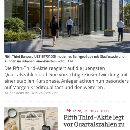
Fifth Third Bancorp US3167731005 modernes Bankgebäude mit Glasfassade und
Kunden im urbanen Finanzviertel - Foto: THN
Die Fifth-Third-Aktie reagiert auf die juengsten
Quartalszahlen und eine vorsichtige Zinsentwicklung mit
einer stabilen Kursphase. Anleger achten nun besonders
auf Margen Kreditqualitaet und den weiteren ...
ad-hoc-news.de, 28.07.26 09:07 Uhr
,
Fifth Third
US3167731005
Fifth Third-Aktie legt
vor Quartalszahlen zu