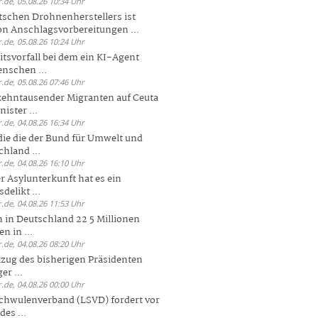
.de, 05.08.26 10:34 Uhr
tschen Drohnenherstellers ist
von Anschlagsvorbereitungen ...
.de, 05.08.26 10:24 Uhr
itsvorfall bei dem ein KI-Agent
nschen ...
.de, 05.08.26 07:46 Uhr
zehntausender Migranten auf Ceuta
ister ...
.de, 04.08.26 16:34 Uhr
die die der Bund für Umwelt und
hland ...
.de, 04.08.26 16:10 Uhr
r Asylunterkunft hat es ein
elikt ...
.de, 04.08.26 11:53 Uhr
 in Deutschland 22 5 Millionen
n in ...
.de, 04.08.26 08:20 Uhr
zug des bisherigen Präsidenten
er ...
.de, 04.08.26 00:00 Uhr
chwulenverband (LSVD) fordert vor
es ...