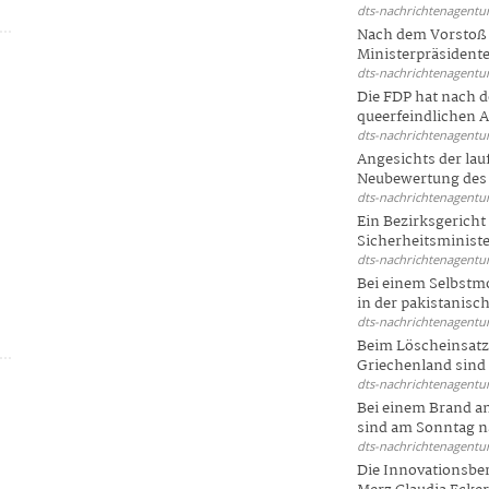
dts-nachrichtenagentur
Nach dem Vorstoß 
Ministerpräsidente
dts-nachrichtenagentur
Die FDP hat nach 
queerfeindlichen A
dts-nachrichtenagentur
Angesichts der la
Neubewertung des 
dts-nachrichtenagentur
Ein Bezirksgericht
Sicherheitsminister
dts-nachrichtenagentur
Bei einem Selbstmo
in der pakistanisch
dts-nachrichtenagentur
Beim Löscheinsatz
Griechenland sind .
dts-nachrichtenagentur
Bei einem Brand a
sind am Sonntag na
dts-nachrichtenagentur
Die Innovationsber