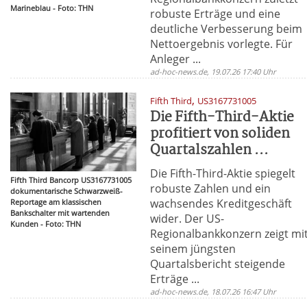
Marineblau - Foto: THN
robuste Erträge und eine
deutliche Verbesserung beim
Nettoergebnis vorlegte. Für
Anleger ...
ad-hoc-news.de, 19.07.26 17:40 Uhr
,
Fifth Third
US3167731005
Die Fifth-Third-Aktie
profitiert von soliden
Quartalszahlen ...
Die Fifth-Third-Aktie spiegelt
Fifth Third Bancorp US3167731005
robuste Zahlen und ein
dokumentarische Schwarzweiß-
wachsendes Kreditgeschäft
Reportage am klassischen
Bankschalter mit wartenden
wider. Der US-
Kunden - Foto: THN
Regionalbankkonzern zeigt mi
seinem jüngsten
Quartalsbericht steigende
Erträge ...
ad-hoc-news.de, 18.07.26 16:47 Uhr