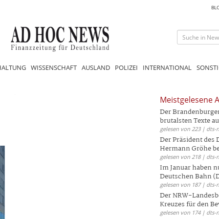
BL
HALTUNG
WISSENSCHAFT
AUSLAND
POLIZEI
INTERNATIONAL
SONSTI
Meistgelesene A
Der Brandenburger 
brutalsten Texte aus
gelesen von 223 | dts-
Der Präsident des
Hermann Gröhe bek
gelesen von 218 | dts-
Im Januar haben nu
Deutschen Bahn (DB
gelesen von 187 | dts-
Der NRW-Landesbe
Kreuzes für den Be
gelesen von 174 | dts-