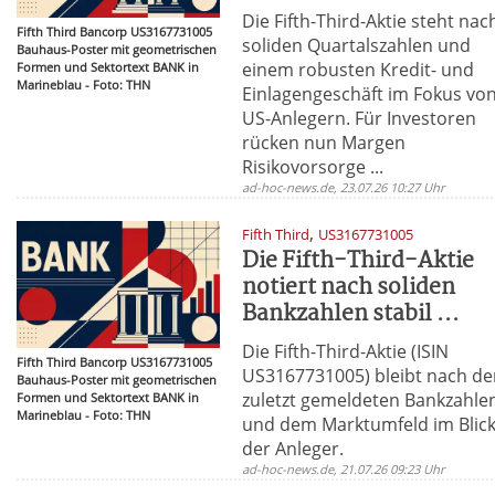
Die Fifth-Third-Aktie steht nac
Fifth Third Bancorp US3167731005
soliden Quartalszahlen und
Bauhaus-Poster mit geometrischen
einem robusten Kredit- und
Formen und Sektortext BANK in
Marineblau - Foto: THN
Einlagengeschäft im Fokus vo
US-Anlegern. Für Investoren
rücken nun Margen
Risikovorsorge ...
ad-hoc-news.de, 23.07.26 10:27 Uhr
,
Fifth Third
US3167731005
Die Fifth-Third-Aktie
notiert nach soliden
Bankzahlen stabil ...
Die Fifth-Third-Aktie (ISIN
Fifth Third Bancorp US3167731005
US3167731005) bleibt nach d
Bauhaus-Poster mit geometrischen
zuletzt gemeldeten Bankzahle
Formen und Sektortext BANK in
Marineblau - Foto: THN
und dem Marktumfeld im Blic
der Anleger.
ad-hoc-news.de, 21.07.26 09:23 Uhr