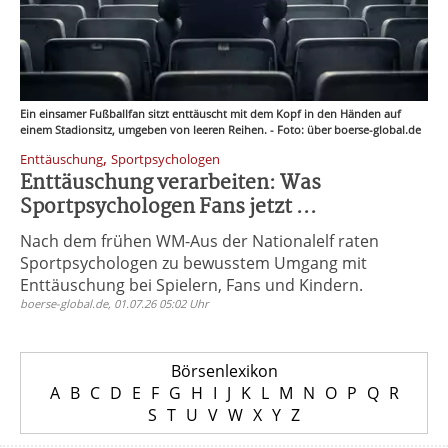
Ein einsamer Fußballfan sitzt enttäuscht mit dem Kopf in den Händen auf
einem Stadionsitz, umgeben von leeren Reihen. - Foto: über boerse-global.de
,
Enttäuschung
Sportpsychologen
Enttäuschung verarbeiten: Was
Sportpsychologen Fans jetzt ...
Nach dem frühen WM-Aus der Nationalelf raten
Sportpsychologen zu bewusstem Umgang mit
Enttäuschung bei Spielern, Fans und Kindern.
boerse-global.de, 01.07.26 05:02 Uhr
Börsenlexikon
A
B
C
D
E
F
G
H
I
J
K
L
M
N
O
P
Q
R
S
T
U
V
W
X
Y
Z