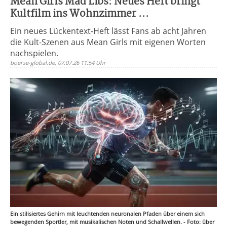
Mean Girls Mad Libs: Neues Heft bringt
Kultfilm ins Wohnzimmer ...
Ein neues Lückentext-Heft lässt Fans ab acht Jahren
die Kult-Szenen aus Mean Girls mit eigenen Worten
nachspielen.
boerse-global.de, 07.07.26 11:54 Uhr
Ein stilisiertes Gehirn mit leuchtenden neuronalen Pfaden über einem sich
bewegenden Sportler, mit musikalischen Noten und Schallwellen. - Foto: über