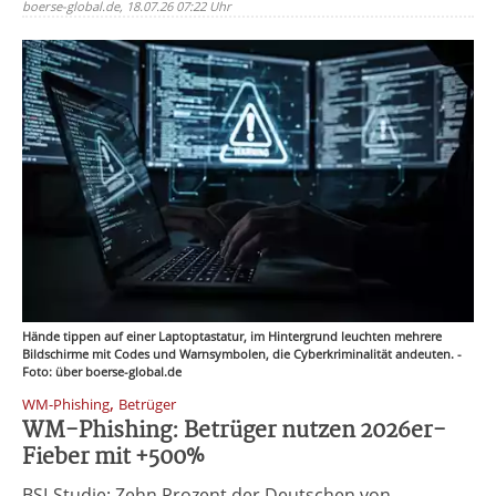
boerse-global.de, 18.07.26 07:22 Uhr
Hände tippen auf einer Laptoptastatur, im Hintergrund leuchten mehrere
Bildschirme mit Codes und Warnsymbolen, die Cyberkriminalität andeuten. -
Foto: über boerse-global.de
,
WM-Phishing
Betrüger
WM-Phishing: Betrüger nutzen 2026er-
Fieber mit +500%
BSI-Studie: Zehn Prozent der Deutschen von