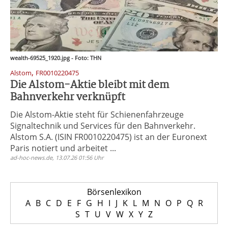
wealth-69525_1920.jpg - Foto: THN
,
Alstom
FR0010220475
Die Alstom-Aktie bleibt mit dem
Bahnverkehr verknüpft
Die Alstom-Aktie steht für Schienenfahrzeuge
Signaltechnik und Services für den Bahnverkehr.
Alstom S.A. (ISIN FR0010220475) ist an der Euronext
Paris notiert und arbeitet ...
ad-hoc-news.de, 13.07.26 01:56 Uhr
Börsenlexikon
A
B
C
D
E
F
G
H
I
J
K
L
M
N
O
P
Q
R
S
T
U
V
W
X
Y
Z