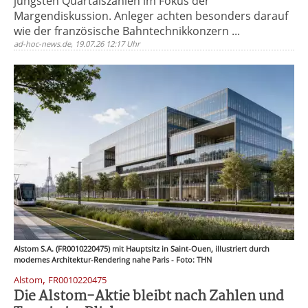
jüngsten Quartalszahlen im Fokus der
Margendiskussion. Anleger achten besonders darauf
wie der französische Bahntechnikkonzern ...
ad-hoc-news.de, 19.07.26 12:17 Uhr
Alstom S.A. (FR0010220475) mit Hauptsitz in Saint-Ouen, illustriert durch
modernes Architektur-Rendering nahe Paris - Foto: THN
,
Alstom
FR0010220475
Die Alstom-Aktie bleibt nach Zahlen und