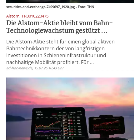
securities-and-exchange-7499697_1920.jpg - Foto: THN
,
Alstom
FR0010220475
Die Alstom-Aktie bleibt vom Bahn-
Technologiewachstum gestützt ...
Die Alstom-Aktie steht für einen global aktiven
Bahntechnikkonzern der von langfristigen
Investitionen in Schieneninfrastruktur und
nachhaltige Mobilität profitiert. Für ...
ad-hoc-news.de, 15.07.26 10:43 Uhr