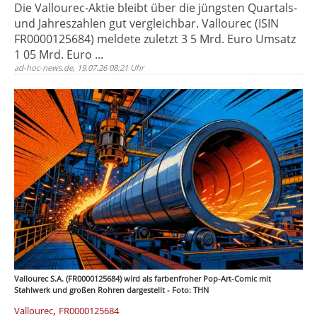
Die Vallourec-Aktie bleibt über die jüngsten Quartals-
und Jahreszahlen gut vergleichbar. Vallourec (ISIN
FR0000125684) meldete zuletzt 3 5 Mrd. Euro Umsatz
1 05 Mrd. Euro ...
ad-hoc-news.de, 19.07.26 08:21 Uhr
Vallourec S.A. (FR0000125684) wird als farbenfroher Pop-Art-Comic mit
Stahlwerk und großen Rohren dargestellt - Foto: THN
,
Vallourec
FR0000125684