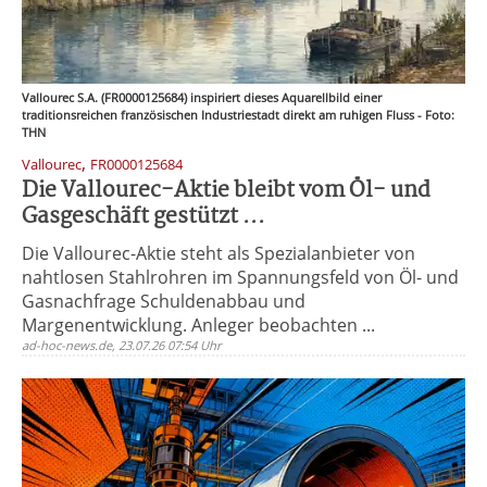
Vallourec S.A. (FR0000125684) inspiriert dieses Aquarellbild einer
traditionsreichen französischen Industriestadt direkt am ruhigen Fluss - Foto:
THN
,
Vallourec
FR0000125684
Die Vallourec-Aktie bleibt vom Öl- und
Gasgeschäft gestützt ...
Die Vallourec-Aktie steht als Spezialanbieter von
nahtlosen Stahlrohren im Spannungsfeld von Öl- und
Gasnachfrage Schuldenabbau und
Margenentwicklung. Anleger beobachten ...
ad-hoc-news.de, 23.07.26 07:54 Uhr