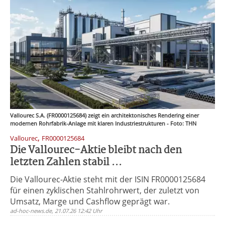
Vallourec S.A. (FR0000125684) zeigt ein architektonisches Rendering einer
modernen Rohrfabrik-Anlage mit klaren Industriestrukturen - Foto: THN
,
Vallourec
FR0000125684
Die Vallourec-Aktie bleibt nach den
letzten Zahlen stabil ...
Die Vallourec-Aktie steht mit der ISIN FR0000125684
für einen zyklischen Stahlrohrwert, der zuletzt von
Umsatz, Marge und Cashflow geprägt war.
ad-hoc-news.de, 21.07.26 12:42 Uhr