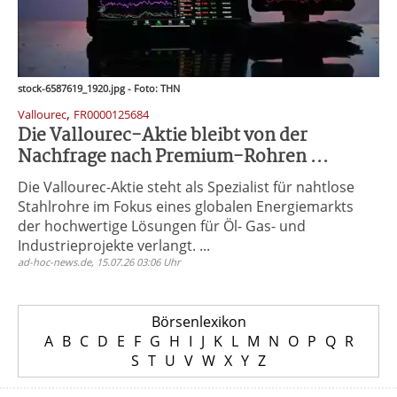
stock-6587619_1920.jpg - Foto: THN
,
Vallourec
FR0000125684
Die Vallourec-Aktie bleibt von der
Nachfrage nach Premium-Rohren ...
Die Vallourec-Aktie steht als Spezialist für nahtlose
Stahlrohre im Fokus eines globalen Energiemarkts
der hochwertige Lösungen für Öl- Gas- und
Industrieprojekte verlangt. ...
ad-hoc-news.de, 15.07.26 03:06 Uhr
Börsenlexikon
A
B
C
D
E
F
G
H
I
J
K
L
M
N
O
P
Q
R
S
T
U
V
W
X
Y
Z