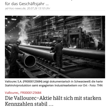
für das Geschäftsjahr ...
ad-hoc-news.de, 20.07.26 13:10 Uhr
Vallourec S.A. (FR0000125684) zeigt dokumentarisch in Schwarzweiß die harte
Stahlrohrproduktion samt engagierten Industriearbeitern vor Ort - Foto: THN
,
Vallourec
FR0000125684
Die Vallourec-Aktie hält sich mit starken
Kennzahlen stabil ...