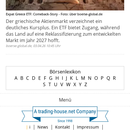
Expat Greece ETF: Comeback-Story - Foto: über boerse-global.de
Der griechische Aktienmarkt verzeichnet ein
deutliches Kursplus. Ein ETF bietet Zugang, während
das Land auf eine Reklassifizierung zum entwickelten
Markt im Jahr 2027 hofft.
boerse-global.de, 03.04.26 10:45 Uhr
Börsenlexikon
A
B
C
D
E
F
G
H
I
J
K
L
M
N
O
P
Q
R
S
T
U
V
W
X
Y
Z
Menü
|
|
|
|
|
i
News
Kontakt
Impressum