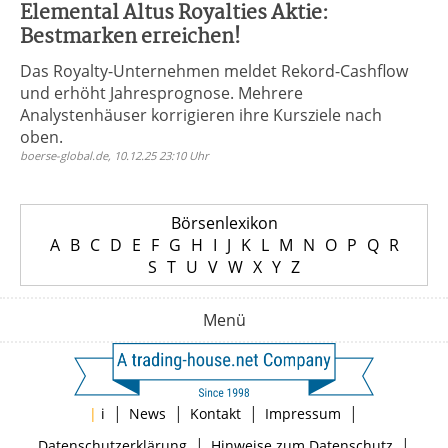
Elemental Altus Royalties Aktie:
Bestmarken erreichen!
Das Royalty-Unternehmen meldet Rekord-Cashflow
und erhöht Jahresprognose. Mehrere
Analystenhäuser korrigieren ihre Kursziele nach
oben.
boerse-global.de, 10.12.25 23:10 Uhr
Börsenlexikon
A
B
C
D
E
F
G
H
I
J
K
L
M
N
O
P
Q
R
S
T
U
V
W
X
Y
Z
Menü
|
|
|
|
|
i
News
Kontakt
Impressum
|
|
Datenschutzerklärung
Hinweise zum Datenschutz