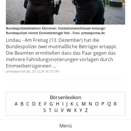
Bundespolizeidirektion München: Hotelzimmerschlüssel entsorgt/
Bundespolizei nimmt Einmietbetrüger fest - Foto: presseportal.de
Lindau - Am Freitag (13. Dezember) hat die
Bundespolizei zwei mutmaßliche Betrüger ertappt.
Die Beamten ermittelten dass das Paar gegen das
mehrere Fahndungsnotierungen vorlagen durch
Einmietbetrügereien ...
presseportal.de, 20.12.24 16:15 Uhr
Börsenlexikon
A
B
C
D
E
F
G
H
I
J
K
L
M
N
O
P
Q
R
S
T
U
V
W
X
Y
Z
Menü