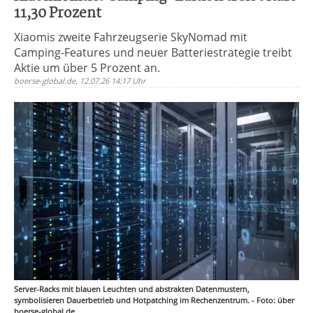
11,30 Prozent
Xiaomis zweite Fahrzeugserie SkyNomad mit
Camping-Features und neuer Batteriestrategie treibt
Aktie um über 5 Prozent an.
boerse-global.de, 12.07.26 14:17 Uhr
Server-Racks mit blauen Leuchten und abstrakten Datenmustern,
symbolisieren Dauerbetrieb und Hotpatching im Rechenzentrum. - Foto: über
boerse-global.de