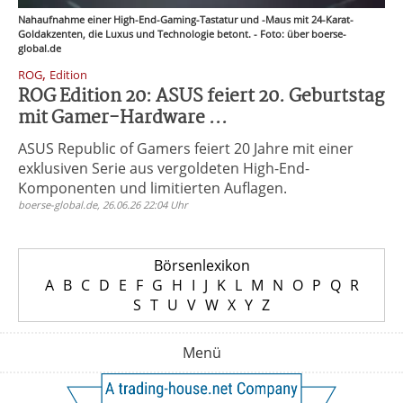
Nahaufnahme einer High-End-Gaming-Tastatur und -Maus mit 24-Karat-
Goldakzenten, die Luxus und Technologie betont. - Foto: über boerse-
global.de
,
ROG
Edition
ROG Edition 20: ASUS feiert 20. Geburtstag
mit Gamer-Hardware ...
ASUS Republic of Gamers feiert 20 Jahre mit einer
exklusiven Serie aus vergoldeten High-End-
Komponenten und limitierten Auflagen.
boerse-global.de, 26.06.26 22:04 Uhr
Börsenlexikon
A
B
C
D
E
F
G
H
I
J
K
L
M
N
O
P
Q
R
S
T
U
V
W
X
Y
Z
Menü