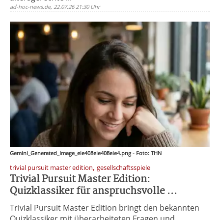
ad-hoc-news.de, 22.07.26 21:30 Uhr
Gemini_Generated_Image_eie408eie408eie4.png - Foto: THN
,
trivial pursuit master edition
gesellschaftsspiele
Trivial Pursuit Master Edition:
Quizklassiker für anspruchsvolle ...
Trivial Pursuit Master Edition bringt den bekannten
Quizklassiker mit überarbeiteten Fragen und