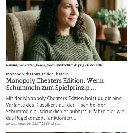
Gemini_Generated_Image_tmkh3ztmkh3ztmkh.png - Foto: THN
,
monopoly cheaters edition
hasbro
Monopoly Cheaters Edition: Wenn
Schummeln zum Spielprinzip ...
Mit der Monopoly Cheaters Edition holst du dir eine
Variante des Klassikers auf den Tisch bei der
Schummeln ausdrücklich erlaubt ist. Erfahre hier wie
das Regelkonzept funktioniert ...
ad-hoc-news.de, 23.07.26 06:45 Uhr