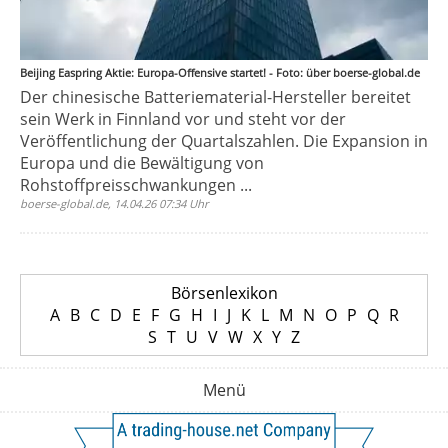
Beijing Easpring Aktie: Europa-Offensive startet! - Foto: über boerse-global.de
Der chinesische Batteriematerial-Hersteller bereitet
sein Werk in Finnland vor und steht vor der
Veröffentlichung der Quartalszahlen. Die Expansion in
Europa und die Bewältigung von
Rohstoffpreisschwankungen ...
boerse-global.de, 14.04.26 07:34 Uhr
Börsenlexikon
A
B
C
D
E
F
G
H
I
J
K
L
M
N
O
P
Q
R
S
T
U
V
W
X
Y
Z
Menü