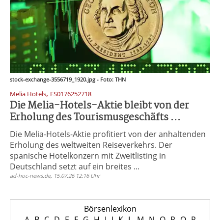
stock-exchange-3556719_1920.jpg - Foto: THN
,
Melia Hotels
ES0176252718
Die Melia-Hotels-Aktie bleibt von der
Erholung des Tourismusgeschäfts ...
Die Melia-Hotels-Aktie profitiert von der anhaltenden
Erholung des weltweiten Reiseverkehrs. Der
spanische Hotelkonzern mit Zweitlisting in
Deutschland setzt auf ein breites ...
ad-hoc-news.de, 15.07.26 12:16 Uhr
Börsenlexikon
A
B
C
D
E
F
G
H
I
J
K
L
M
N
O
P
Q
R