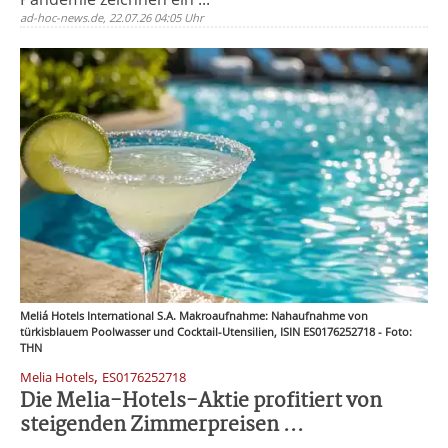
ad-hoc-news.de, 22.07.26 04:05 Uhr
Meliá Hotels International S.A. Makroaufnahme: Nahaufnahme von
türkisblauem Poolwasser und Cocktail-Utensilien, ISIN ES0176252718 - Foto:
THN
,
Melia Hotels
ES0176252718
Die Melia-Hotels-Aktie profitiert von
steigenden Zimmerpreisen ...