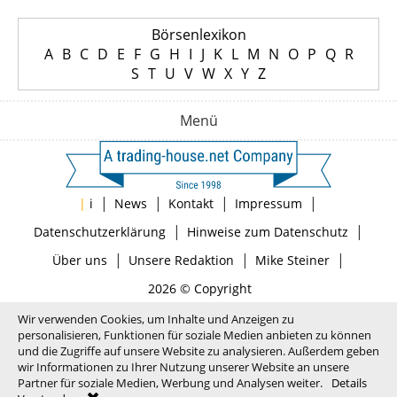
Börsenlexikon
A
B
C
D
E
F
G
H
I
J
K
L
M
N
O
P
Q
R
S
T
U
V
W
X
Y
Z
Menü
|
|
|
|
|
i
News
Kontakt
Impressum
|
|
Datenschutzerklärung
Hinweise zum Datenschutz
|
|
|
Über uns
Unsere Redaktion
Mike Steiner
2026 © Copyright
Wir verwenden Cookies, um Inhalte und Anzeigen zu
personalisieren, Funktionen für soziale Medien anbieten zu können
und die Zugriffe auf unsere Website zu analysieren. Außerdem geben
wir Informationen zu Ihrer Nutzung unserer Website an unsere
Partner für soziale Medien, Werbung und Analysen weiter.
Details