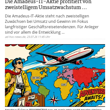
Die Amadeus-IT-Aktie profitiert von
zweistelligem Umsatzwachstum ...
Die Amadeus-IT-Aktie steht nach zweistelligen
Zuwächsen bei Umsatz und Gewinn im Fokus
langfristiger Geschäftsreisetendenzen. Für Anleger
sind vor allem die Entwicklung ...
ad-hoc-news.de, 23.07.26 11:45 Uhr
Amadeus IT Group ES0109067019 pop art comic retro world traveler airplane