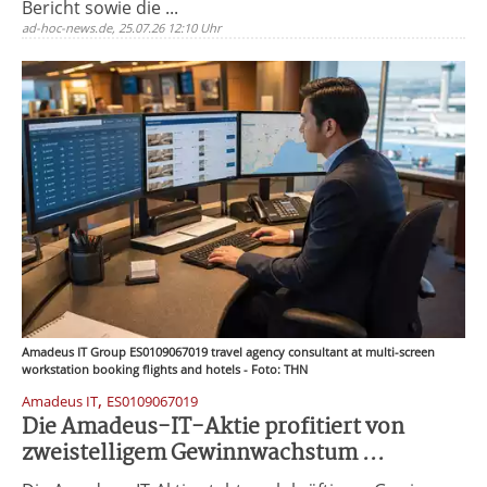
Bericht sowie die ...
ad-hoc-news.de, 25.07.26 12:10 Uhr
Amadeus IT Group ES0109067019 travel agency consultant at multi-screen
workstation booking flights and hotels - Foto: THN
,
Amadeus IT
ES0109067019
Die Amadeus-IT-Aktie profitiert von
zweistelligem Gewinnwachstum ...