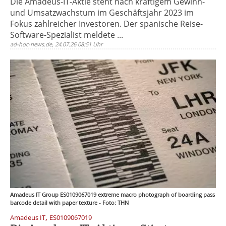
Die Amadeus-IT-Aktie steht nach kräftigem Gewinn-
und Umsatzwachstum im Geschäftsjahr 2023 im
Fokus zahlreicher Investoren. Der spanische Reise-
Software-Spezialist meldete ...
ad-hoc-news.de, 24.07.26 08:51 Uhr
Amadeus IT Group ES0109067019 extreme macro photograph of boarding pass
barcode detail with paper texture - Foto: THN
,
Amadeus IT
ES0109067019