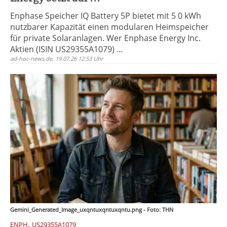
Enphase Speicher IQ Battery 5P bietet mit 5 0 kWh
nutzbarer Kapazität einen modularen Heimspeicher
für private Solaranlagen. Wer Enphase Energy Inc.
Aktien (ISIN US29355A1079) ...
ad-hoc-news.de, 19.07.26 12:53 Uhr
Gemini_Generated_Image_uxqntuxqntuxqntu.png - Foto: THN
,
ENPH
US29355A1079