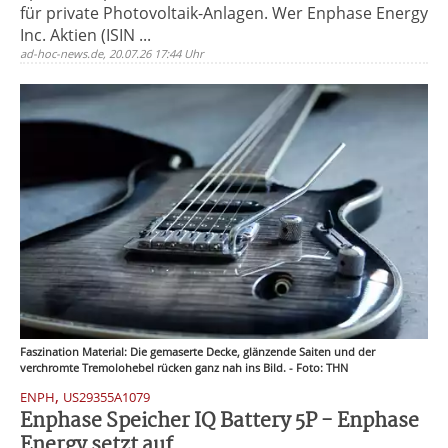
für private Photovoltaik-Anlagen. Wer Enphase Energy
Inc. Aktien (ISIN ...
ad-hoc-news.de, 20.07.26 17:44 Uhr
Faszination Material: Die gemaserte Decke, glänzende Saiten und der
verchromte Tremolohebel rücken ganz nah ins Bild. - Foto: THN
,
ENPH
US29355A1079
Enphase Speicher IQ Battery 5P - Enphase
Energy setzt auf ...