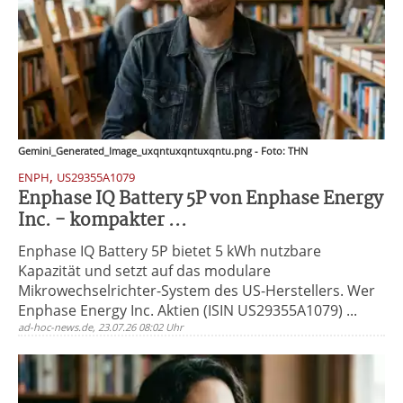
Gemini_Generated_Image_uxqntuxqntuxqntu.png - Foto: THN
,
ENPH
US29355A1079
Enphase IQ Battery 5P von Enphase Energy
Inc. - kompakter ...
Enphase IQ Battery 5P bietet 5 kWh nutzbare
Kapazität und setzt auf das modulare
Mikrowechselrichter-System des US-Herstellers. Wer
Enphase Energy Inc. Aktien (ISIN US29355A1079) ...
ad-hoc-news.de, 23.07.26 08:02 Uhr