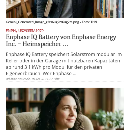
Gemini_Generated_Image_g2zs6ug2zs6ug2zs.png - Foto: THN
,
ENPH
US29355A1079
Enphase IQ Battery von Enphase Energy
Inc. - Heimspeicher ...
Enphase IQ Battery speichert Solarstrom modular im
Keller oder in der Garage mit nutzbaren Kapazitäten
ab rund 3 1 kWh pro Modul für den privaten
Eigenverbrauch. Wer Enphase ...
ad-hoc-news.de, 01.08.26 11:27 Uhr