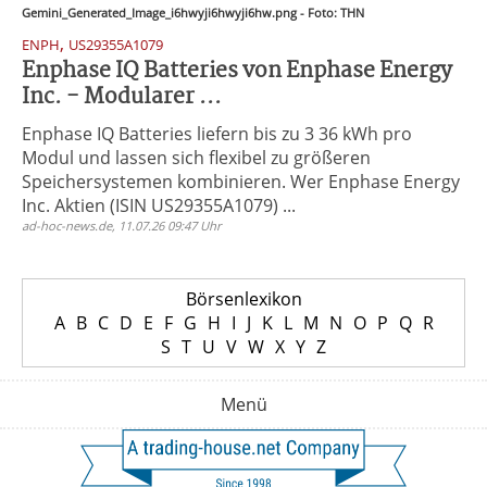
Gemini_Generated_Image_i6hwyji6hwyji6hw.png - Foto: THN
,
ENPH
US29355A1079
Enphase IQ Batteries von Enphase Energy
Inc. - Modularer ...
Enphase IQ Batteries liefern bis zu 3 36 kWh pro
Modul und lassen sich flexibel zu größeren
Speichersystemen kombinieren. Wer Enphase Energy
Inc. Aktien (ISIN US29355A1079) ...
ad-hoc-news.de, 11.07.26 09:47 Uhr
Börsenlexikon
A
B
C
D
E
F
G
H
I
J
K
L
M
N
O
P
Q
R
S
T
U
V
W
X
Y
Z
Menü