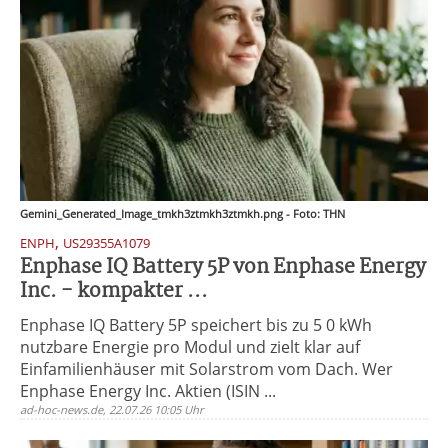
Gemini_Generated_Image_tmkh3ztmkh3ztmkh.png - Foto: THN
,
ENPH
US29355A1079
Enphase IQ Battery 5P von Enphase Energy
Inc. - kompakter ...
Enphase IQ Battery 5P speichert bis zu 5 0 kWh
nutzbare Energie pro Modul und zielt klar auf
Einfamilienhäuser mit Solarstrom vom Dach. Wer
Enphase Energy Inc. Aktien (ISIN ...
ad-hoc-news.de, 22.07.26 10:05 Uhr