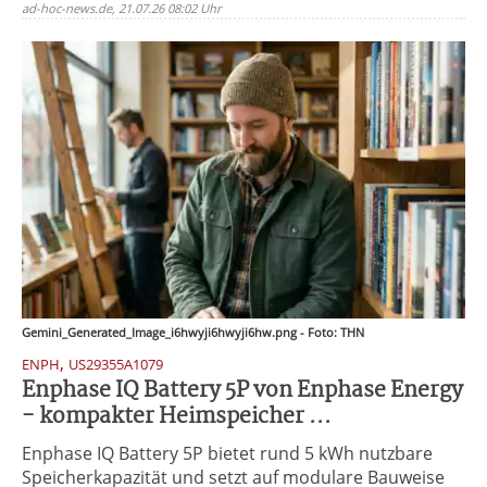
ad-hoc-news.de, 21.07.26 08:02 Uhr
Gemini_Generated_Image_i6hwyji6hwyji6hw.png - Foto: THN
,
ENPH
US29355A1079
Enphase IQ Battery 5P von Enphase Energy
- kompakter Heimspeicher ...
Enphase IQ Battery 5P bietet rund 5 kWh nutzbare
Speicherkapazität und setzt auf modulare Bauweise