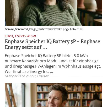
Gemini_Generated_Image_tmkh3ztmkh3ztmkh.png - Foto: THN
,
ENPH
US29355A1079
Enphase Speicher IQ Battery 5P - Enphase
Energy setzt auf ...
Enphase Speicher IQ Battery 5P bietet 5 0 kWh
nutzbare Kapazität pro Modul und ist für einphasige
und dreiphasige PV-Anlagen im Wohnhaus ausgelegt.
Wer Enphase Energy Inc. ...
ad-hoc-news.de, 26.07.26 11:44 Uhr