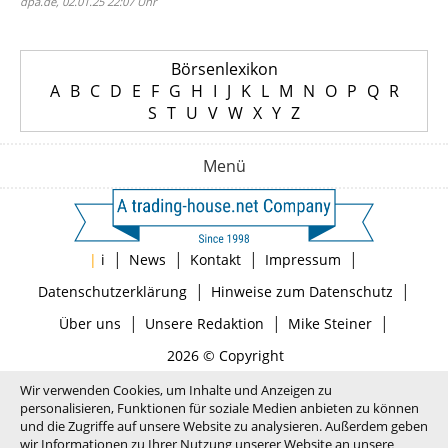
dpa.de, 02.01.25 22:07 Uhr
Börsenlexikon
A
B
C
D
E
F
G
H
I
J
K
L
M
N
O
P
Q
R
S
T
U
V
W
X
Y
Z
Menü
|
|
|
|
|
i
News
Kontakt
Impressum
|
|
Datenschutzerklärung
Hinweise zum Datenschutz
|
|
|
Über uns
Unsere Redaktion
Mike Steiner
2026 © Copyright
Wir verwenden Cookies, um Inhalte und Anzeigen zu
personalisieren, Funktionen für soziale Medien anbieten zu können
und die Zugriffe auf unsere Website zu analysieren. Außerdem geben
wir Informationen zu Ihrer Nutzung unserer Website an unsere