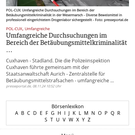
POL-CUX: Umfangreiche Durchsuchungen im Bereich der
Betäubungsmittelkriminalität in der Wesermarsch - Diverse Beweismittel in
professionell eingerichtetem Drogenlabor sichergestellt - Foto: presseportal.de
,
POL-CUX
Umfangreiche
Umfangreiche Durchsuchungen im
Bereich der Betäubungsmittelkriminalität
...
Cuxhaven - Stadland. Die die Polizeiinspektion
Cuxhaven führte gemeinsam mit der
Staatsanwaltschaft Aurich - Zentralstelle für
Betäubungsmittelstrafsachen - umfangreiche ...
presseportal.de, 08.11.24 10:52 Uhr
Börsenlexikon
A
B
C
D
E
F
G
H
I
J
K
L
M
N
O
P
Q
R
S
T
U
V
W
X
Y
Z