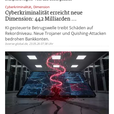
,
Cyberkriminalität
Dimension
Cyberkriminalität erreicht neue
Dimension: 442 Milliarden ...
KI-gesteuerte Betrugswelle treibt Schäden auf
Rekordniveau. Neue Trojaner und Quishing-Attacken
bedrohen Bankkonten.
boerse-global.de, 23.05.26 07:38 Uhr