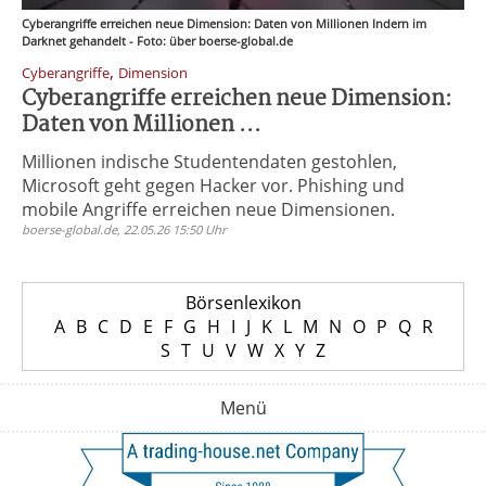
Cyberangriffe erreichen neue Dimension: Daten von Millionen Indern im
Darknet gehandelt - Foto: über boerse-global.de
,
Cyberangriffe
Dimension
Cyberangriffe erreichen neue Dimension:
Daten von Millionen ...
Millionen indische Studentendaten gestohlen,
Microsoft geht gegen Hacker vor. Phishing und
mobile Angriffe erreichen neue Dimensionen.
boerse-global.de, 22.05.26 15:50 Uhr
Börsenlexikon
A
B
C
D
E
F
G
H
I
J
K
L
M
N
O
P
Q
R
S
T
U
V
W
X
Y
Z
Menü