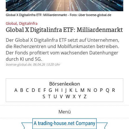
Global X Digitalinfra ETF: Milliardenmarkt - Foto: über boerse-global.de
,
Global
Digitalinfra
Global X Digitalinfra ETF: Milliardenmarkt
Der Global X Digitalinfra ETF setzt auf Unternehmen,
die Rechenzentren und Mobilfunkmasten betreiben.
Der Fonds profitiert vom wachsenden Datenhunger
durch KI und 5G.
boerse-global.de, 06.04.26 13:20 Uhr
Börsenlexikon
A
B
C
D
E
F
G
H
I
J
K
L
M
N
O
P
Q
R
S
T
U
V
W
X
Y
Z
Menü