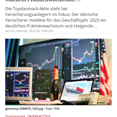
Die Topdanmark-Aktie steht bei
Versicherungsanlegern im Fokus: Der dänische
Versicherer meldete für das Geschäftsjahr 2025 ein
deutliches Prämienwachstum und steigende ...
ad-hoc-news.de, 18.07.26 13:46 Uhr
gamestop-6286878_1920.jpg - Foto: THN
,
Topdanmark
DK0060477503