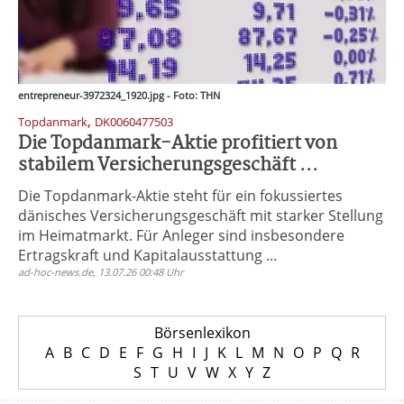
entrepreneur-3972324_1920.jpg - Foto: THN
,
Topdanmark
DK0060477503
Die Topdanmark-Aktie profitiert von
stabilem Versicherungsgeschäft ...
Die Topdanmark-Aktie steht für ein fokussiertes
dänisches Versicherungsgeschäft mit starker Stellung
im Heimatmarkt. Für Anleger sind insbesondere
Ertragskraft und Kapitalausstattung ...
ad-hoc-news.de, 13.07.26 00:48 Uhr
Börsenlexikon
A
B
C
D
E
F
G
H
I
J
K
L
M
N
O
P
Q
R
S
T
U
V
W
X
Y
Z