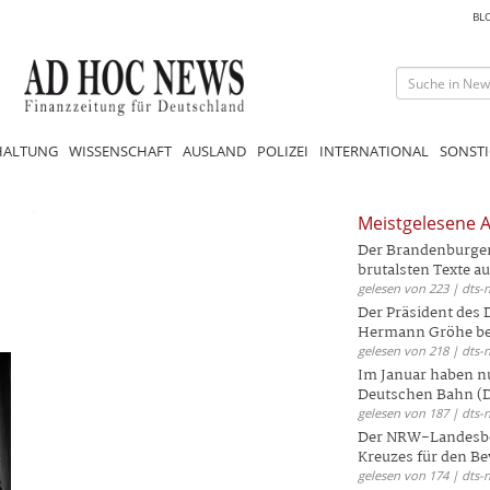
BL
HALTUNG
WISSENSCHAFT
AUSLAND
POLIZEI
INTERNATIONAL
SONSTI
Meistgelesene A
Der Brandenburger 
brutalsten Texte aus
gelesen von 223 | dts-
Der Präsident des
Hermann Gröhe bek
gelesen von 218 | dts-
Im Januar haben nu
Deutschen Bahn (DB
gelesen von 187 | dts-
Der NRW-Landesbe
Kreuzes für den Be
gelesen von 174 | dts-