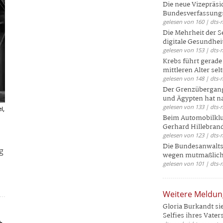
Die neue Vizepräsi
Bundesverfassungs
gelesen von 160 | dts-
Die Mehrheit der S
digitale Gesundhei
gelesen von 153 | dts-
Krebs führt gerad
mittleren Alter selt
gelesen von 148 | dts-
Der Grenzübergang
und Ägypten hat na
gelesen von 133 | dts-
l,
Beim Automobilklu
Gerhard Hillebrand
gelesen von 123 | dts-
Die Bundesanwalts
g
wegen mutmaßliche
gelesen von 101 | dts-
Weitere Meldu
Gloria Burkandt si
Selfies ihres Vaters 