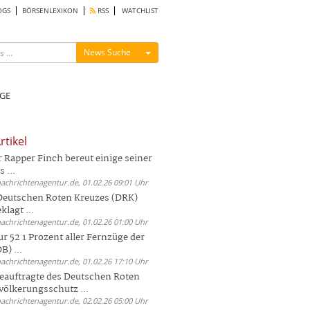
OGS
BÖRSENLEXIKON
RSS
WATCHLIST
Menü ein-/ausblenden
News Suche
GE
rtikel
Rapper Finch bereut einige seiner
 ...
nachrichtenagentur.de, 01.02.26 09:01 Uhr
 Deutschen Roten Kreuzes (DRK)
lagt ...
nachrichtenagentur.de, 01.02.26 01:00 Uhr
r 52 1 Prozent aller Fernzüge der
) ...
nachrichtenagentur.de, 01.02.26 17:10 Uhr
auftragte des Deutschen Roten
völkerungsschutz ...
nachrichtenagentur.de, 02.02.26 05:00 Uhr