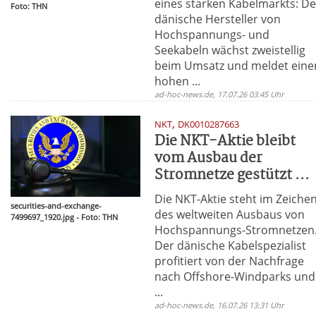
eines starken Kabelmarkts: De
Foto: THN
dänische Hersteller von
Hochspannungs- und
Seekabeln wächst zweistellig
beim Umsatz und meldet eine
hohen ...
ad-hoc-news.de, 17.07.26 03:45 Uhr
,
NKT
DK0010287663
Die NKT-Aktie bleibt
vom Ausbau der
Stromnetze gestützt ...
Die NKT-Aktie steht im Zeiche
securities-and-exchange-
des weltweiten Ausbaus von
7499697_1920.jpg - Foto: THN
Hochspannungs-Stromnetzen
Der dänische Kabelspezialist
profitiert von der Nachfrage
nach Offshore-Windparks und
...
ad-hoc-news.de, 16.07.26 13:31 Uhr