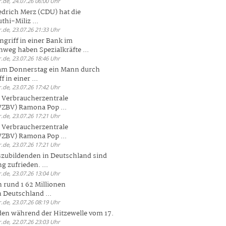
.de, 24.07.26 06:00 Uhr
drich Merz (CDU) hat die
hi-Miliz ...
.de, 23.07.26 21:33 Uhr
griff in einer Bank im
weg haben Spezialkräfte ...
.de, 23.07.26 18:46 Uhr
 am Donnerstag ein Mann durch
 in einer ...
.de, 23.07.26 17:42 Uhr
s Verbraucherzentrale
ZBV) Ramona Pop ...
.de, 23.07.26 17:21 Uhr
s Verbraucherzentrale
ZBV) Ramona Pop ...
.de, 23.07.26 17:21 Uhr
zubildenden in Deutschland sind
g zufrieden. ...
.de, 23.07.26 13:04 Uhr
 rund 1 62 Millionen
n Deutschland ...
.de, 23.07.26 08:19 Uhr
den während der Hitzewelle vom 17.
.de, 22.07.26 23:03 Uhr