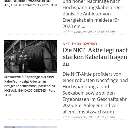
und hoher Nachfrage nach
illustriert eine Investition in NKT
A/S, ISIN DK0010287663 - Foto: THN
Hochspannungskabeln. Der
dänische Anbieter von
Energiekabeln meldete für
2023 ein ...
ad-hoc-news.de, 20.07.26 08:14 Uhr
,
NKT
DK0010287663
Die NKT-Aktie legt nac
starken Kabelaufträgen
zu
Die NKT-Aktie profitiert von
Schwarzweiß-Reportage aus einer
einer robusten Nachfrage nac
Kabelfabrik zeigt Arbeiter an
Hochspannungs- und
riesiger Kabeltrommel, passend zu
NKT A/S, ISIN DK0010287663 - Foto:
Seekabeln sowie soliden
THN
Ergebnissen im Geschäftsjahr
2025. Für Anleger sind vor
allem Umsatzwachstum ...
ad-hoc-news.de, 19.07.26 11:02 Uhr