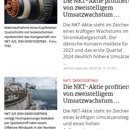
Die NKT-Aktie profitier
von zweistelligem
Umsatzwachstum ...
Die NKT-Aktie steht im Zeiche
Makroaufnahme eines Kupferleiter-
eines kräftigen Wachstums im
Querschnitts mit Isolierschichten
Stromkabelgeschäft. Der
repräsentiert das Kerngeschäft von
NKT A/S, ISIN DK0010287663 - Foto:
dänische Konzern meldete für
THN
2023 und das erste Quartal
2024 deutlich höhere Umsätz
...
ad-hoc-news.de, 24.07.26 11:19 Uhr
,
NKT
DK0010287663
Die NKT-Aktie profitier
von zweistelligem
Umsatzwachstum ...
Die NKT-Aktie steht im Zeiche
NKT A/S (ISIN DK0010287663)
eines kräftigen Umsatzanstieg
verlegt Hochspannungs-Seekabel
und eines hohen
per Spezialschiff nahe einem
Offshore-Windpark in der Nordsee