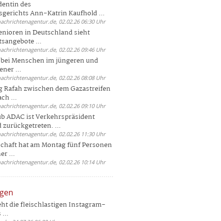
dentin des
gerichts Ann-Katrin Kaufhold ...
nachrichtenagentur.de, 02.02.26 06:30 Uhr
enioren in Deutschland sieht
tsangebote ...
nachrichtenagentur.de, 02.02.26 09:46 Uhr
e bei Menschen im jüngeren und
ener ...
nachrichtenagentur.de, 02.02.26 08:08 Uhr
 Rafah zwischen dem Gazastreifen
ch ...
nachrichtenagentur.de, 02.02.26 09:10 Uhr
b ADAC ist Verkehrspräsident
 zurückgetreten. ...
nachrichtenagentur.de, 02.02.26 11:30 Uhr
chaft hat am Montag fünf Personen
r ...
nachrichtenagentur.de, 02.02.26 10:14 Uhr
ngen
eht die fleischlastigen Instagram-
...