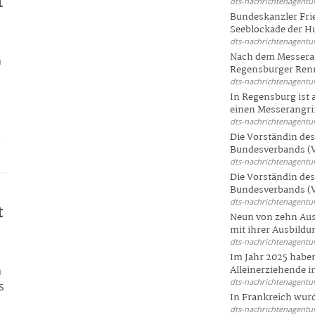
t
dts-nachrichtenagentur
Bundeskanzler Frie
Seeblockade der Hut
dts-nachrichtenagentur
Nach dem Messeran
n
Regensburger Renn
dts-nachrichtenagentur
In Regensburg ist
einen Messerangriff
dts-nachrichtenagentur
e
Die Vorständin de
Bundesverbands (V
dts-nachrichtenagentur
Die Vorständin de
Bundesverbands (V
dts-nachrichtenagentur
t
Neun von zehn Aus
mit ihrer Ausbildun
dts-nachrichtenagentur
Im Jahr 2025 haben
n
Alleinerziehende i
dts-nachrichtenagentur
s
In Frankreich wur
dts-nachrichtenagentur