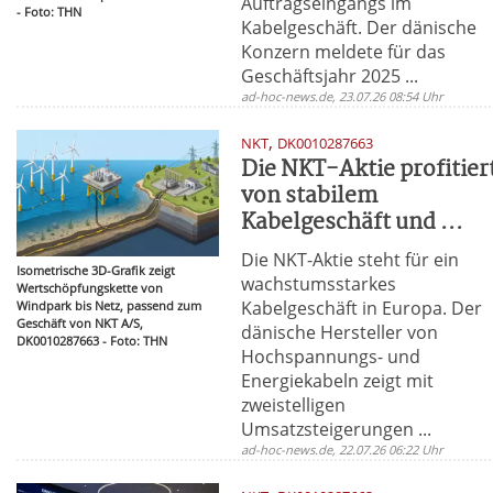
Auftragseingangs im
- Foto: THN
Kabelgeschäft. Der dänische
Konzern meldete für das
Geschäftsjahr 2025 ...
ad-hoc-news.de, 23.07.26 08:54 Uhr
,
NKT
DK0010287663
Die NKT-Aktie profitier
von stabilem
Kabelgeschäft und ...
Die NKT-Aktie steht für ein
Isometrische 3D-Grafik zeigt
wachstumsstarkes
Wertschöpfungskette von
Kabelgeschäft in Europa. Der
Windpark bis Netz, passend zum
Geschäft von NKT A/S,
dänische Hersteller von
DK0010287663 - Foto: THN
Hochspannungs- und
Energiekabeln zeigt mit
zweistelligen
Umsatzsteigerungen ...
ad-hoc-news.de, 22.07.26 06:22 Uhr