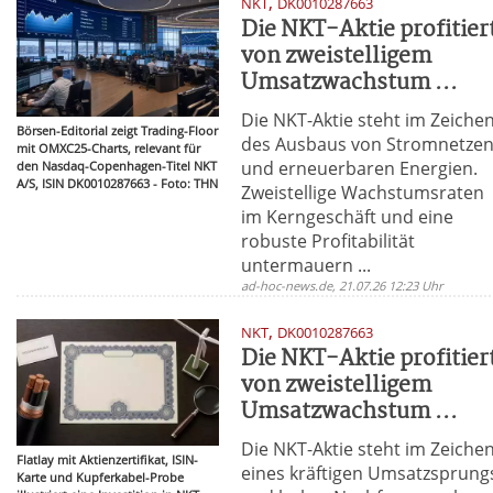
,
NKT
DK0010287663
Die NKT-Aktie profitier
von zweistelligem
Umsatzwachstum ...
Die NKT-Aktie steht im Zeiche
Börsen-Editorial zeigt Trading-Floor
des Ausbaus von Stromnetze
mit OMXC25-Charts, relevant für
und erneuerbaren Energien.
den Nasdaq-Copenhagen-Titel NKT
A/S, ISIN DK0010287663 - Foto: THN
Zweistellige Wachstumsraten
im Kerngeschäft und eine
robuste Profitabilität
untermauern ...
ad-hoc-news.de, 21.07.26 12:23 Uhr
,
NKT
DK0010287663
Die NKT-Aktie profitier
von zweistelligem
Umsatzwachstum ...
Die NKT-Aktie steht im Zeiche
Flatlay mit Aktienzertifikat, ISIN-
eines kräftigen Umsatzsprung
Karte und Kupferkabel-Probe