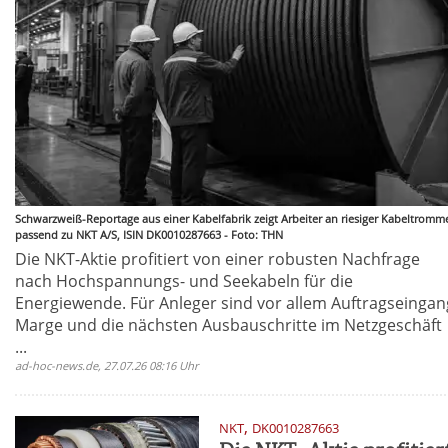
Schwarzweiß-Reportage aus einer Kabelfabrik zeigt Arbeiter an riesiger Kabeltromme
passend zu NKT A/S, ISIN DK0010287663 - Foto: THN
Die NKT-Aktie profitiert von einer robusten Nachfrage
nach Hochspannungs- und Seekabeln für die
Energiewende. Für Anleger sind vor allem Auftragseingan
Marge und die nächsten Ausbauschritte im Netzgeschäft
...
ad-hoc-news.de, 27.07.26 08:16 Uhr
,
NKT
DK0010287663