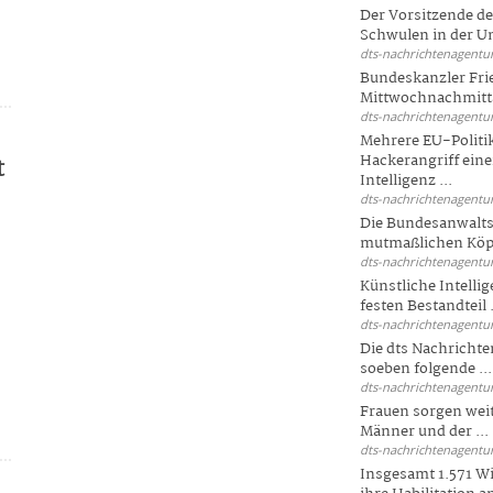
Der Vorsitzende d
Schwulen in der Un
dts-nachrichtenagentur
Bundeskanzler Fri
Mittwochnachmitta
dts-nachrichtenagentur
Mehrere EU-Politi
Hackerangriff ein
t
Intelligenz ...
dts-nachrichtenagentur
Die Bundesanwalts
mutmaßlichen Köpfe
dts-nachrichtenagentur
Künstliche Intellig
festen Bestandteil .
dts-nachrichtenagentur
Die dts Nachrichten
soeben folgende ...
dts-nachrichtenagentur
Frauen sorgen weite
Männer und der ...
dts-nachrichtenagentur
Insgesamt 1.571 Wi