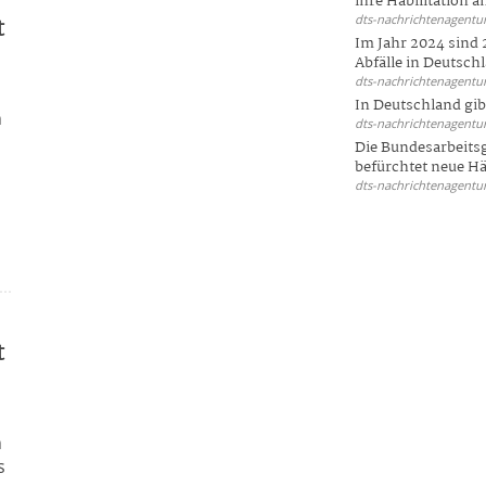
ihre Habilitation an
dts-nachrichtenagentur
t
Im Jahr 2024 sind 
Abfälle in Deutschl
dts-nachrichtenagentur
In Deutschland gi
n
dts-nachrichtenagentur
n
Die Bundesarbeit
befürchtet neue Här
dts-nachrichtenagentur
t
n
s