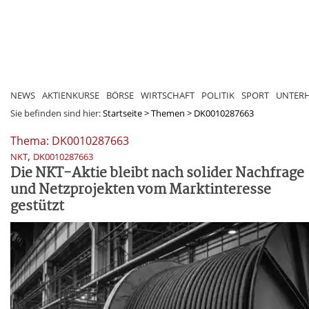
NEWS
AKTIENKURSE
BÖRSE
WIRTSCHAFT
POLITIK
SPORT
UNTER
Sie befinden sind hier:
Startseite
>
Themen
>
DK0010287663
Thema: DK0010287663
,
NKT
DK0010287663
Die NKT-Aktie bleibt nach solider Nachfrage
und Netzprojekten vom Marktinteresse
gestützt