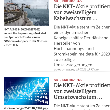
,
NKT
DK0010287663
Die NKT-Aktie profitier
von zweistelligem
Kabelwachstum ...
Die NKT-Aktie steht im Zeiche
NKT A/S (ISIN DK0010287663)
eines dynamischen
verlegt Hochspannungs-Seekabel
Kabelgeschäfts: Der dänische
per Spezialschiff nahe einem
Offshore-Windpark in der Nordsee
Hersteller von
- Foto: THN
Hochspannungs- und
Stromkabeln meldete für 202
zweistellige
Umsatzsteigerungen ...
ad-hoc-news.de, 18.07.26 13:17 Uhr
,
NKT
DK0010287663
Die NKT-Aktie profitier
von zweistelligem
Umsatzwachstum ...
Die NKT-Aktie steht im Zeiche
stock-exchange-2648118_1920.jpg -