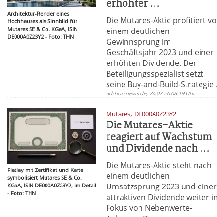
erhöhter ...
Architektur-Render eines
Die Mutares-Aktie profitiert v
Hochhauses als Sinnbild für
Mutares SE & Co. KGaA, ISIN
einem deutlichen
DE000A0Z23Y2 - Foto: THN
Gewinnsprung im
Geschäftsjahr 2023 und einer
erhöhten Dividende. Der
Beteiligungsspezialist setzt
seine Buy-and-Build-Strategie .
ad-hoc-news.de, 24.07.26 08:19 Uhr
,
Mutares
DE000A0Z23Y2
Die Mutares-Aktie
reagiert auf Wachstum
und Dividende nach ...
Die Mutares-Aktie steht nach
Flatlay mit Zertifikat und Karte
einem deutlichen
symbolisiert Mutares SE & Co.
Umsatzsprung 2023 und einer
KGaA, ISIN DE000A0Z23Y2, im Detail
- Foto: THN
attraktiven Dividende weiter i
Fokus von Nebenwerte-