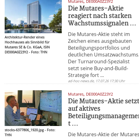
,
Mutares
DE000A0Z23Y2
Die Mutares-Aktie
reagiert nach starken
Wachstumssignalen ...
Die Mutares-Aktie steht im
Architektur-Render eines
Zeichen eines ausgebauten
Hochhauses als Sinnbild für
Beteiligungsportfolios und
Mutares SE & Co. KGaA, ISIN
DE000A0Z23Y2 - Foto: THN
deutlichen Umsatzwachstums
Der Turnaround-Spezialist
setzt seine Buy-and-Build-
Strategie fort ...
ad-hoc-news.de, 17.07.26 17:30 Uhr
,
Mutares
DE000A0Z23Y2
Die Mutares-Aktie setz
auf aktives
Beteiligungsmanageme
t ...
stocks-6377806_1920.jpg - Foto:
Die Mutares-Aktie der Mutare
THN