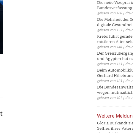
Die neue Vizepräsi
Bundesverfassungs
gelesen von 160 | dts-
Die Mehrheit der S
digitale Gesundhei
gelesen von 153 | dts-
Krebs führt gerad
mittleren Alter selt
gelesen von 148 | dts-
Der Grenzübergang
und Ägypten hat na
gelesen von 133 | dts-
Beim Automobilklu
Gerhard Hillebrand
gelesen von 123 | dts-
Die Bundesanwalts
wegen mutmaßliche
gelesen von 101 | dts-
t
Weitere Meldu
Gloria Burkandt si
Selfies ihres Vaters 