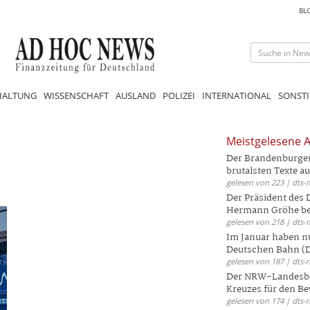
BL
HALTUNG
WISSENSCHAFT
AUSLAND
POLIZEI
INTERNATIONAL
SONSTI
Meistgelesene A
Der Brandenburger 
brutalsten Texte aus
gelesen von 223 | dts-
Der Präsident des
Hermann Gröhe bek
gelesen von 218 | dts-
Im Januar haben nu
Deutschen Bahn (DB
gelesen von 187 | dts-
Der NRW-Landesbe
Kreuzes für den Be
gelesen von 174 | dts-