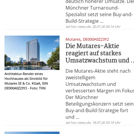
deutlich höherer Umsätze. De
Münchner Turnaround-
Spezialist setzt seine Buy-and-
Build-Strategie ...
ad-hoc-news.de, 20.07.26 04:14 Uhr
,
Mutares
DE000A0Z23Y2
Die Mutares-Aktie
reagiert auf starkes
Umsatzwachstum und ..
Die Mutares-Aktie steht nach
Architektur-Render eines
zweistelligem
Hochhauses als Sinnbild für
Umsatzwachstum und
Mutares SE & Co. KGaA, ISIN
DE000A0Z23Y2 - Foto: THN
verbesserten Margen im Foku
Der Münchner
Beteiligungskonzern setzt sei
Buy-and-Build-Strategie fort
und ...
ad-hoc-news.de, 18.07.26 03:19 Uhr