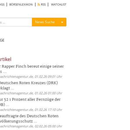
OGS
BÖRSENLEXIKON
RSS
WATCHLIST
Menü ein-/ausblenden
News Suche
GE
rtikel
Rapper Finch bereut einige seiner
 ...
nachrichtenagentur.de, 01.02.26 09:01 Uhr
 Deutschen Roten Kreuzes (DRK)
lagt ...
nachrichtenagentur.de, 01.02.26 01:00 Uhr
r 52 1 Prozent aller Fernzüge der
) ...
nachrichtenagentur.de, 01.02.26 17:10 Uhr
auftragte des Deutschen Roten
völkerungsschutz ...
nachrichtenagentur.de, 02.02.26 05:00 Uhr