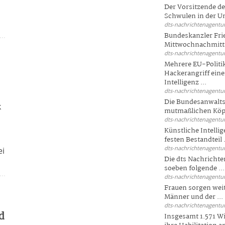
Der Vorsitzende d
Schwulen in der Un
dts-nachrichtenagentur
Bundeskanzler Fri
Mittwochnachmitta
dts-nachrichtenagentur
Mehrere EU-Politi
Hackerangriff ein
Intelligenz ...
dts-nachrichtenagentur
Die Bundesanwalts
k
mutmaßlichen Köpfe
dts-nachrichtenagentur
Künstliche Intellig
festen Bestandteil .
dts-nachrichtenagentur
ei
Die dts Nachrichten
soeben folgende ...
dts-nachrichtenagentur
Frauen sorgen weite
Männer und der ...
dts-nachrichtenagentur
d
Insgesamt 1.571 Wi