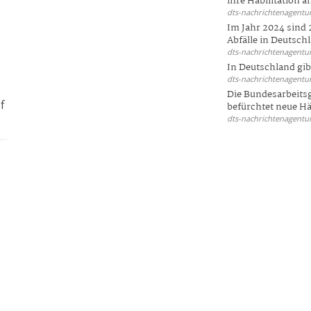
ihre Habilitation an
dts-nachrichtenagentur
Im Jahr 2024 sind 
Abfälle in Deutschl
d
dts-nachrichtenagentur
In Deutschland gi
dts-nachrichtenagentur
Die Bundesarbeit
f
befürchtet neue Här
dts-nachrichtenagentur