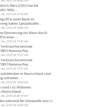
.de, 24.07.26 06:00 Uhr
drich Merz (CDU) hat die
hi-Miliz ...
.de, 23.07.26 21:33 Uhr
griff in einer Bank im
weg haben Spezialkräfte ...
.de, 23.07.26 18:46 Uhr
 am Donnerstag ein Mann durch
 in einer ...
.de, 23.07.26 17:42 Uhr
s Verbraucherzentrale
ZBV) Ramona Pop ...
.de, 23.07.26 17:21 Uhr
s Verbraucherzentrale
ZBV) Ramona Pop ...
.de, 23.07.26 17:21 Uhr
zubildenden in Deutschland sind
g zufrieden. ...
.de, 23.07.26 13:04 Uhr
 rund 1 62 Millionen
n Deutschland ...
.de, 23.07.26 08:19 Uhr
den während der Hitzewelle vom 17.
.de, 22.07.26 23:03 Uhr