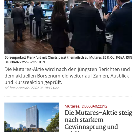
Börsenparkett Frankfurt mit Charts passt thematisch zu Mutares SE & Co. KGaA, ISIN
DE000A0Z23Y2 - Foto: THN
Die Mutares-Aktie wird nach den jüngsten Berichten und
dem aktuellen Börsenumfeld weiter auf Zahlen, Ausblick
und Kursreaktion geprüft.
ad-hoc-news.de, 27.07.26 10:19 Uhr
,
Mutares
DE000A0Z23Y2
Die Mutares-Aktie steig
nach starkem
Gewinnsprung und