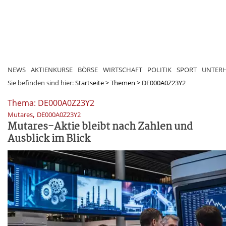
NEWS
AKTIENKURSE
BÖRSE
WIRTSCHAFT
POLITIK
SPORT
UNTER
Sie befinden sind hier:
Startseite
>
Themen
>
DE000A0Z23Y2
Thema: DE000A0Z23Y2
,
Mutares
DE000A0Z23Y2
Mutares-Aktie bleibt nach Zahlen und
Ausblick im Blick