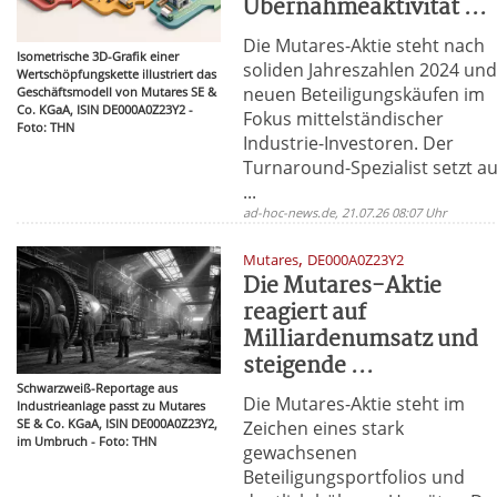
Übernahmeaktivität ...
Die Mutares-Aktie steht nach
Isometrische 3D-Grafik einer
soliden Jahreszahlen 2024 un
Wertschöpfungskette illustriert das
neuen Beteiligungskäufen im
Geschäftsmodell von Mutares SE &
Co. KGaA, ISIN DE000A0Z23Y2 -
Fokus mittelständischer
Foto: THN
Industrie-Investoren. Der
Turnaround-Spezialist setzt au
...
ad-hoc-news.de, 21.07.26 08:07 Uhr
,
Mutares
DE000A0Z23Y2
Die Mutares-Aktie
reagiert auf
Milliardenumsatz und
steigende ...
Schwarzweiß-Reportage aus
Die Mutares-Aktie steht im
Industrieanlage passt zu Mutares
SE & Co. KGaA, ISIN DE000A0Z23Y2,
Zeichen eines stark
im Umbruch - Foto: THN
gewachsenen
Beteiligungsportfolios und