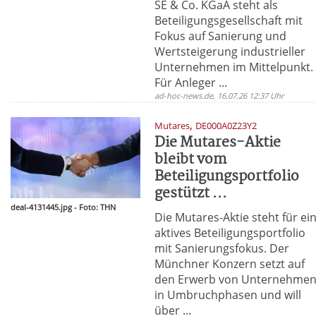
SE & Co. KGaA steht als
Beteiligungsgesellschaft mit
Fokus auf Sanierung und
Wertsteigerung industrieller
Unternehmen im Mittelpunkt.
Für Anleger ...
ad-hoc-news.de, 16.07.26 12:37 Uhr
,
Mutares
DE000A0Z23Y2
Die Mutares-Aktie
bleibt vom
Beteiligungsportfolio
gestützt ...
deal-4131445.jpg - Foto: THN
Die Mutares-Aktie steht für ei
aktives Beteiligungsportfolio
mit Sanierungsfokus. Der
Münchner Konzern setzt auf
den Erwerb von Unternehme
in Umbruchphasen und will
über ...