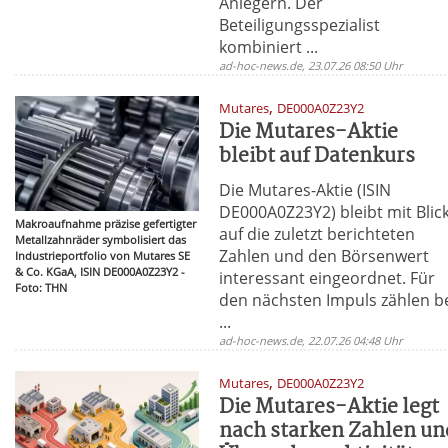
Anlegern. Der
Beteiligungsspezialist
kombiniert ...
ad-hoc-news.de, 23.07.26 08:50 Uhr
,
Mutares
DE000A0Z23Y2
Die Mutares-Aktie
bleibt auf Datenkurs
Die Mutares-Aktie (ISIN
DE000A0Z23Y2) bleibt mit Blic
Makroaufnahme präzise gefertigter
auf die zuletzt berichteten
Metallzahnräder symbolisiert das
Zahlen und den Börsenwert
Industrieportfolio von Mutares SE
& Co. KGaA, ISIN DE000A0Z23Y2 -
interessant eingeordnet. Für
Foto: THN
den nächsten Impuls zählen b
...
ad-hoc-news.de, 22.07.26 04:48 Uhr
,
Mutares
DE000A0Z23Y2
Die Mutares-Aktie legt
nach starken Zahlen un