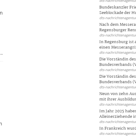
dts-nachrichtenagentur
Bundeskanzler Frie
on
Seeblockade der Hut
dts-nachrichtenagentur
Nach dem Messeran
Regensburger Renn
dts-nachrichtenagentur
In Regensburg ist
einen Messerangriff
..
dts-nachrichtenagentur
Die Vorständin de
Bundesverbands (V
dts-nachrichtenagentur
Die Vorständin de
Bundesverbands (V
dts-nachrichtenagentur
Neun von zehn Aus
mit ihrer Ausbildun
dts-nachrichtenagentur
Im Jahr 2025 haben
Alleinerziehende i
dts-nachrichtenagentur
m
In Frankreich wur
dts-nachrichtenagentur