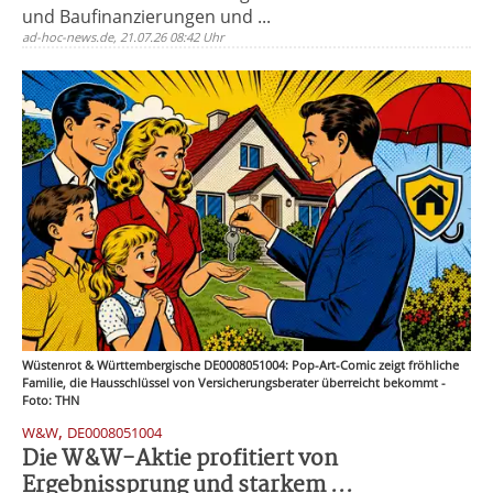
und Baufinanzierungen und ...
ad-hoc-news.de, 21.07.26 08:42 Uhr
Wüstenrot & Württembergische DE0008051004: Pop-Art-Comic zeigt fröhliche
Familie, die Hausschlüssel von Versicherungsberater überreicht bekommt -
Foto: THN
,
W&W
DE0008051004
Die W&W-Aktie profitiert von
Ergebnissprung und starkem ...