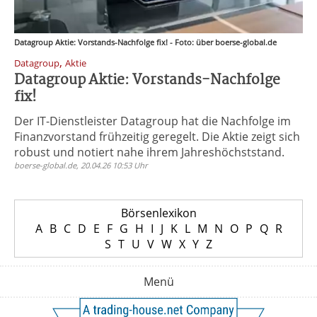
Datagroup Aktie: Vorstands-Nachfolge fix! - Foto: über boerse-global.de
,
Datagroup
Aktie
Datagroup Aktie: Vorstands-Nachfolge
fix!
Der IT-Dienstleister Datagroup hat die Nachfolge im
Finanzvorstand frühzeitig geregelt. Die Aktie zeigt sich
robust und notiert nahe ihrem Jahreshöchststand.
boerse-global.de, 20.04.26 10:53 Uhr
Börsenlexikon
A
B
C
D
E
F
G
H
I
J
K
L
M
N
O
P
Q
R
S
T
U
V
W
X
Y
Z
Menü