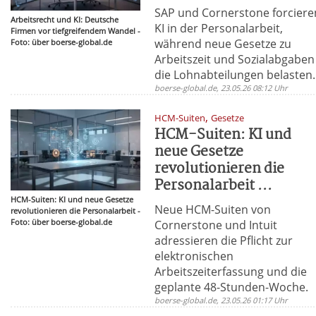
SAP und Cornerstone forciere
Arbeitsrecht und KI: Deutsche
KI in der Personalarbeit,
Firmen vor tiefgreifendem Wandel -
während neue Gesetze zu
Foto: über boerse-global.de
Arbeitszeit und Sozialabgaben
die Lohnabteilungen belasten.
boerse-global.de, 23.05.26 08:12 Uhr
,
HCM-Suiten
Gesetze
HCM-Suiten: KI und
neue Gesetze
revolutionieren die
Personalarbeit ...
HCM-Suiten: KI und neue Gesetze
Neue HCM-Suiten von
revolutionieren die Personalarbeit -
Foto: über boerse-global.de
Cornerstone und Intuit
adressieren die Pflicht zur
elektronischen
Arbeitszeiterfassung und die
geplante 48-Stunden-Woche.
boerse-global.de, 23.05.26 01:17 Uhr