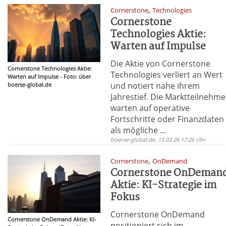
,
Cornerstone
Technologies
Cornerstone
Technologies Aktie:
Warten auf Impulse
Die Aktie von Cornerstone
Cornerstone Technologies Aktie:
Technologies verliert an Wert
Warten auf Impulse - Foto: über
und notiert nahe ihrem
boerse-global.de
Jahrestief. Die Marktteilnehme
warten auf operative
Fortschritte oder Finanzdaten
als mögliche ...
boerse-global.de, 15.03.26 17:26 Uhr
,
Cornerstone
OnDemand
Cornerstone OnDeman
Aktie: KI-Strategie im
Fokus
Cornerstone OnDemand
Cornerstone OnDemand Aktie: KI-
positioniert sich im