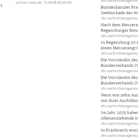
dts-nachrichtenagentur
ad-hoc-news.de, 15.04.08 00:20 Uhr
n
Bundeskanzler Frie
Seeblockade der Hut
dts-nachrichtenagentur
Nach dem Messeran
Regensburger Renn
dts-nachrichtenagentur
In Regensburg ist
einen Messerangriff
dts-nachrichtenagentur
Die Vorständin de
Bundesverbands (V
dts-nachrichtenagentur
Die Vorständin de
Bundesverbands (V
dts-nachrichtenagentur
Neun von zehn Aus
mit ihrer Ausbildun
dts-nachrichtenagentur
Im Jahr 2025 haben
Alleinerziehende i
dts-nachrichtenagentur
In Frankreich wur
dts-nachrichtenagentur