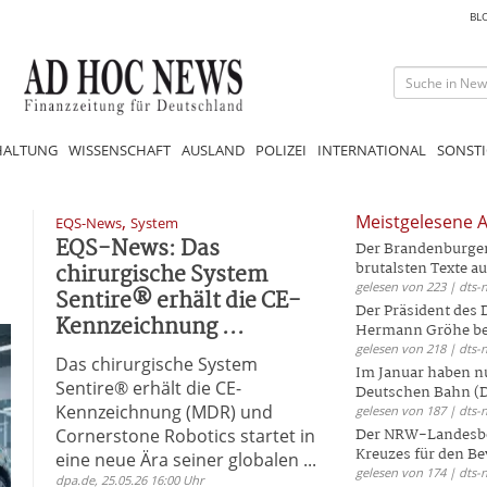
BL
HALTUNG
WISSENSCHAFT
AUSLAND
POLIZEI
INTERNATIONAL
SONSTI
,
Meistgelesene A
EQS-News
System
EQS-News: Das
Der Brandenburger 
chirurgische System
brutalsten Texte aus
gelesen von 223 | dts-
Sentire® erhält die CE-
Der Präsident des
Kennzeichnung ...
Hermann Gröhe bek
gelesen von 218 | dts-
Das chirurgische System
Im Januar haben nu
Sentire® erhält die CE-
Deutschen Bahn (DB
Kennzeichnung (MDR) und
gelesen von 187 | dts-
Cornerstone Robotics startet in
Der NRW-Landesbe
Kreuzes für den Be
eine neue Ära seiner globalen ...
gelesen von 174 | dts-
dpa.de, 25.05.26 16:00 Uhr