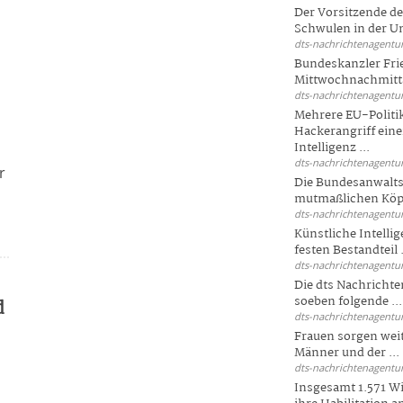
Der Vorsitzende d
Schwulen in der Un
dts-nachrichtenagentur
Bundeskanzler Fri
Mittwochnachmitta
dts-nachrichtenagentur
Mehrere EU-Politi
Hackerangriff ein
Intelligenz ...
dts-nachrichtenagentur
r
Die Bundesanwalts
mutmaßlichen Köpfe
dts-nachrichtenagentur
Künstliche Intellig
festen Bestandteil .
dts-nachrichtenagentur
Die dts Nachrichten
soeben folgende ...
d
dts-nachrichtenagentur
Frauen sorgen weite
Männer und der ...
dts-nachrichtenagentur
Insgesamt 1.571 Wi