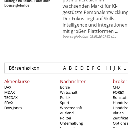
Strategie im Fokus - Foto: über
wachsenden Markt für KI-
boerse-global.de
gestützte Personalentwicklung
Der Fokus liegt auf Skills-
Intelligence und Integrationen
mit großen Plattformen ...
boerse-global.de, 05.03.26 07:52 Uhr
Börsenlexikon
A
B
C
D
E
F
G
H
I
J
K
L
Aktienkurse
Nachrichten
broker
DAX
Börse
CFD
MDAX
Wirtschaft
FOREX
TECDAX
Politik
Rohstoff
SDAX
Sport
Handels
Dow Jones
Wissenschaft
Handelss
Ausland
Aktien
Polizei
Zertifika
Unterhaltung
Options