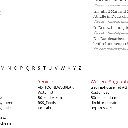
ihre Habilitation an
dts-nachrichtenagentur
Im Jahr 2024 sind 
.
Abfälle in Deutschl
dts-nachrichtenagentur
In Deutschland gi
dts-nachrichtenagentur
Die Bundesarbeit
befürchtet neue Här
dts-nachrichtenagentur
M
N
O
P
Q
R
S
T
U
V
W
X
Y
Z
Service
Weitere Angebot
AD HOC NEWSBREAK
trading-house.net AG
Watchlist
Kostenlose
e
Börsenlexikon
Börsenseminare
systeme
RSS_Feeds
direktbroker.de
ignale
Kontakt
poppress.de
te &
scheine