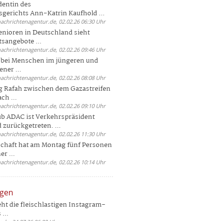
dentin des
gerichts Ann-Katrin Kaufhold ...
nachrichtenagentur.de, 02.02.26 06:30 Uhr
enioren in Deutschland sieht
tsangebote ...
nachrichtenagentur.de, 02.02.26 09:46 Uhr
e bei Menschen im jüngeren und
ener ...
nachrichtenagentur.de, 02.02.26 08:08 Uhr
 Rafah zwischen dem Gazastreifen
ch ...
nachrichtenagentur.de, 02.02.26 09:10 Uhr
b ADAC ist Verkehrspräsident
 zurückgetreten. ...
nachrichtenagentur.de, 02.02.26 11:30 Uhr
chaft hat am Montag fünf Personen
r ...
nachrichtenagentur.de, 02.02.26 10:14 Uhr
ngen
eht die fleischlastigen Instagram-
...