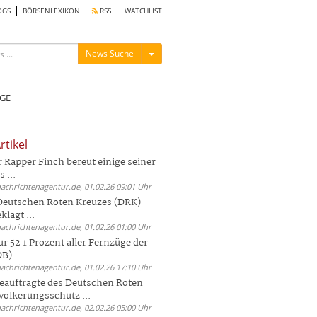
OGS
BÖRSENLEXIKON
RSS
WATCHLIST
Menü ein-/ausblenden
News Suche
GE
rtikel
Rapper Finch bereut einige seiner
 ...
nachrichtenagentur.de, 01.02.26 09:01 Uhr
 Deutschen Roten Kreuzes (DRK)
lagt ...
nachrichtenagentur.de, 01.02.26 01:00 Uhr
r 52 1 Prozent aller Fernzüge der
) ...
nachrichtenagentur.de, 01.02.26 17:10 Uhr
auftragte des Deutschen Roten
völkerungsschutz ...
nachrichtenagentur.de, 02.02.26 05:00 Uhr