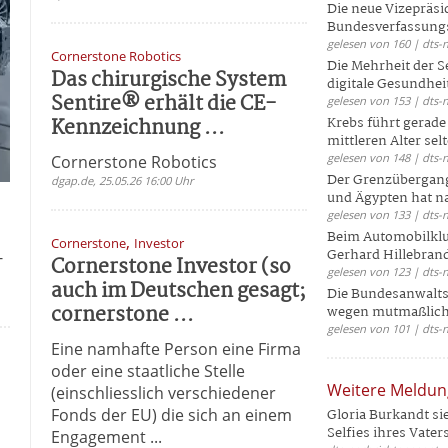
Die neue Vizepräsi
Bundesverfassungs
gelesen von 160 | dts-
Cornerstone Robotics
Die Mehrheit der S
Das chirurgische System
digitale Gesundhei
Sentire® erhält die CE-
gelesen von 153 | dts-
Kennzeichnung ...
Krebs führt gerad
mittleren Alter selt
gelesen von 148 | dts-
Cornerstone Robotics
Der Grenzübergang
dgap.de, 25.05.26 16:00 Uhr
und Ägypten hat na
gelesen von 133 | dts-
Beim Automobilklu
,
Cornerstone
Investor
Gerhard Hillebrand
-
Cornerstone Investor (so
gelesen von 123 | dts-
auch im Deutschen gesagt;
Die Bundesanwalts
cornerstone ...
wegen mutmaßliche
gelesen von 101 | dts-
Eine namhafte Person eine Firma
oder eine staatliche Stelle
Weitere Meldu
(einschliesslich verschiedener
Fonds der EU) die sich an einem
Gloria Burkandt si
Selfies ihres Vaters 
Engagement ...