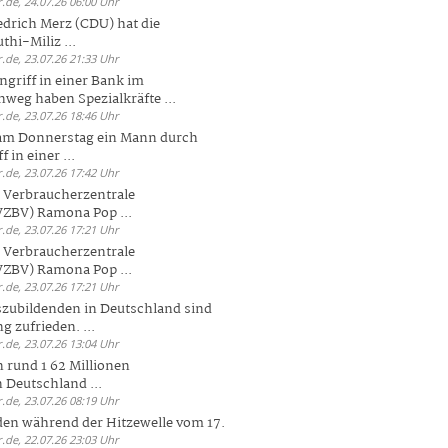
.de, 24.07.26 06:00 Uhr
drich Merz (CDU) hat die
hi-Miliz ...
.de, 23.07.26 21:33 Uhr
griff in einer Bank im
weg haben Spezialkräfte ...
.de, 23.07.26 18:46 Uhr
 am Donnerstag ein Mann durch
 in einer ...
.de, 23.07.26 17:42 Uhr
s Verbraucherzentrale
ZBV) Ramona Pop ...
.de, 23.07.26 17:21 Uhr
s Verbraucherzentrale
ZBV) Ramona Pop ...
.de, 23.07.26 17:21 Uhr
zubildenden in Deutschland sind
g zufrieden. ...
.de, 23.07.26 13:04 Uhr
 rund 1 62 Millionen
n Deutschland ...
.de, 23.07.26 08:19 Uhr
den während der Hitzewelle vom 17.
.de, 22.07.26 23:03 Uhr