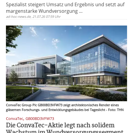
Spezialist steigert Umsatz und Ergebnis und setzt auf
margenstarke Wundversorgung ...
ad-hoc-news.de, 21.07.26 07:59 Uhr
ConvaTec Group Plc GB00BD3VFW73 zeigt architektonisches Render eines
gläsernen Forschungs- und Entwicklungsgebäudes bei Tageslicht - Foto: THN
,
ConvaTec
GB00BD3VFW73
Die ConvaTec-Aktie legt nach solidem
Wachstum im Wundversorgungssegment