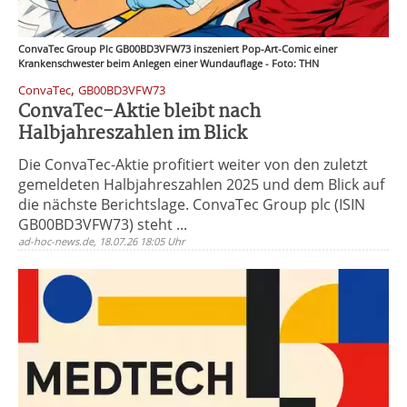
ConvaTec Group Plc GB00BD3VFW73 inszeniert Pop-Art-Comic einer
Krankenschwester beim Anlegen einer Wundauflage - Foto: THN
,
ConvaTec
GB00BD3VFW73
ConvaTec-Aktie bleibt nach
Halbjahreszahlen im Blick
Die ConvaTec-Aktie profitiert weiter von den zuletzt
gemeldeten Halbjahreszahlen 2025 und dem Blick auf
die nächste Berichtslage. ConvaTec Group plc (ISIN
GB00BD3VFW73) steht ...
ad-hoc-news.de, 18.07.26 18:05 Uhr