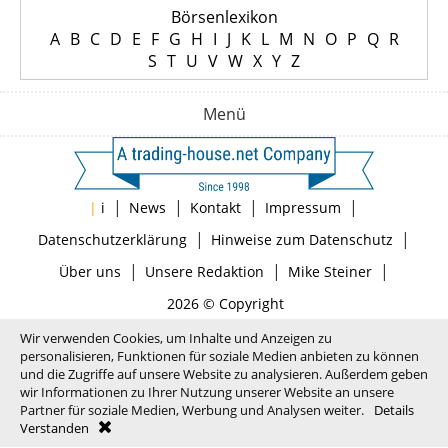
Börsenlexikon
A
B
C
D
E
F
G
H
I
J
K
L
M
N
O
P
Q
R
S
T
U
V
W
X
Y
Z
Menü
|
|
|
|
|
i
News
Kontakt
Impressum
|
|
Datenschutzerklärung
Hinweise zum Datenschutz
|
|
|
Über uns
Unsere Redaktion
Mike Steiner
2026 © Copyright
Wir verwenden Cookies, um Inhalte und Anzeigen zu
personalisieren, Funktionen für soziale Medien anbieten zu können
und die Zugriffe auf unsere Website zu analysieren. Außerdem geben
wir Informationen zu Ihrer Nutzung unserer Website an unsere
Partner für soziale Medien, Werbung und Analysen weiter.
Details
Verstanden