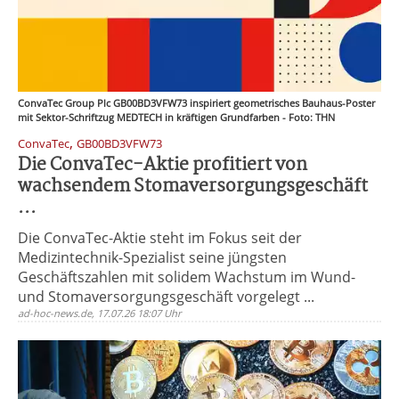
ConvaTec Group Plc GB00BD3VFW73 inspiriert geometrisches Bauhaus-Poster
mit Sektor-Schriftzug MEDTECH in kräftigen Grundfarben - Foto: THN
,
ConvaTec
GB00BD3VFW73
Die ConvaTec-Aktie profitiert von
wachsendem Stomaversorgungsgeschäft
...
Die ConvaTec-Aktie steht im Fokus seit der
Medizintechnik-Spezialist seine jüngsten
Geschäftszahlen mit solidem Wachstum im Wund-
und Stomaversorgungsgeschäft vorgelegt ...
ad-hoc-news.de, 17.07.26 18:07 Uhr