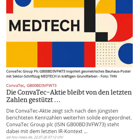
ConvaTec Group Plc GB00BD3VFW73 inspiriert geometrisches Bauhaus-Poster
mit Sektor-Schriftzug MEDTECH in kräftigen Grundfarben - Foto: THN
,
ConvaTec
GB00BD3VFW73
Die ConvaTec-Aktie bleibt von den letzten
Zahlen gestützt ...
Die ConvaTec-Aktie zeigt sich nach den jüngsten
berichteten Kennzahlen weiterhin solide eingeordnet.
ConvaTec Group plc (ISIN GB00BD3VFW73) steht
dabei mit dem letzten IR-Kontext ...
ad-hoc-news.de, 22.07.26 07:12 Uhr