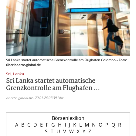
Sri Lanka startet automatische Grenzkontrolle am Flughafen Colombo - Foto:
über boerse-global.de
,
Sri
Lanka
Sri Lanka startet automatische
Grenzkontrolle am Flughafen ...
boerse-global.de, 29.01.26 07:39 Uhr
Börsenlexikon
A
B
C
D
E
F
G
H
I
J
K
L
M
N
O
P
Q
R
S
T
U
V
W
X
Y
Z