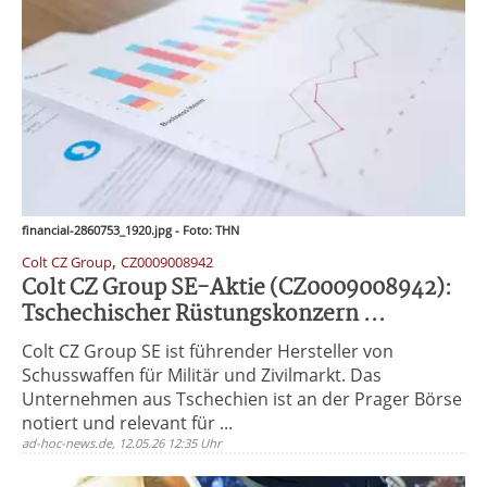
financial-2860753_1920.jpg - Foto: THN
,
Colt CZ Group
CZ0009008942
Colt CZ Group SE-Aktie (CZ0009008942):
Tschechischer Rüstungskonzern ...
Colt CZ Group SE ist führender Hersteller von
Schusswaffen für Militär und Zivilmarkt. Das
Unternehmen aus Tschechien ist an der Prager Börse
notiert und relevant für ...
ad-hoc-news.de, 12.05.26 12:35 Uhr