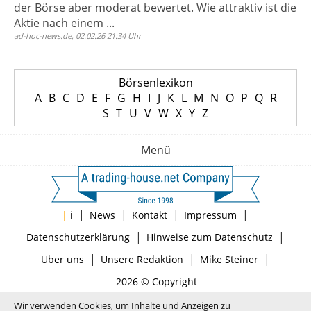
der Börse aber moderat bewertet. Wie attraktiv ist die
Aktie nach einem ...
ad-hoc-news.de, 02.02.26 21:34 Uhr
Börsenlexikon
A
B
C
D
E
F
G
H
I
J
K
L
M
N
O
P
Q
R
S
T
U
V
W
X
Y
Z
Menü
|
|
|
|
|
i
News
Kontakt
Impressum
|
|
Datenschutzerklärung
Hinweise zum Datenschutz
|
|
|
Über uns
Unsere Redaktion
Mike Steiner
2026 © Copyright
Wir verwenden Cookies, um Inhalte und Anzeigen zu