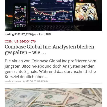
trading-7181177_1280.jpg - Foto: THN
,
COIN
US19260Q1076
Coinbase Global Inc: Analysten bleiben
gespalten – wie ...
Die Aktien von Coinbase Global Inc profitieren vom
jüngsten Bitcoin-Rebound doch Analysten senden
gemischte Signale: Während das durchschnittliche
Kursziel deutlich über ...
ad-hoc-news.de, 08.06.26 20:42 Uhr