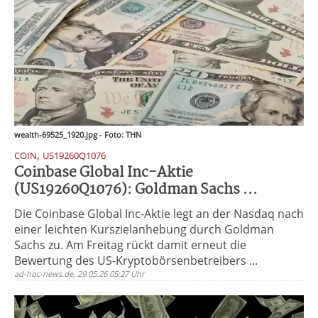
wealth-69525_1920.jpg - Foto: THN
,
COIN
US19260Q1076
Coinbase Global Inc-Aktie
(US19260Q1076): Goldman Sachs ...
Die Coinbase Global Inc-Aktie legt an der Nasdaq nach
einer leichten Kurszielanhebung durch Goldman
Sachs zu. Am Freitag rückt damit erneut die
Bewertung des US-Kryptobörsenbetreibers ...
ad-hoc-news.de, 29.05.26 05:27 Uhr