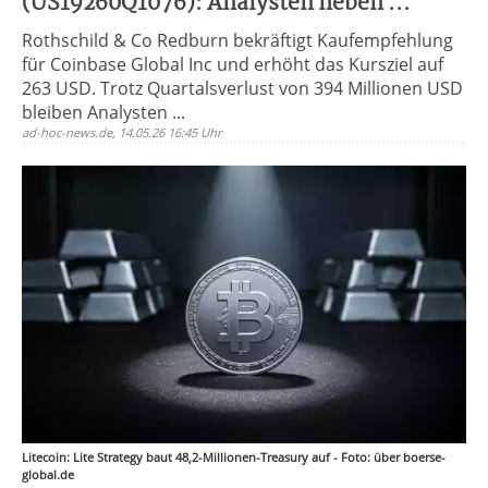
(US19260Q1076): Analysten heben ...
Rothschild & Co Redburn bekräftigt Kaufempfehlung
für Coinbase Global Inc und erhöht das Kursziel auf
263 USD. Trotz Quartalsverlust von 394 Millionen USD
bleiben Analysten ...
ad-hoc-news.de, 14.05.26 16:45 Uhr
Litecoin: Lite Strategy baut 48,2-Millionen-Treasury auf - Foto: über boerse-
global.de