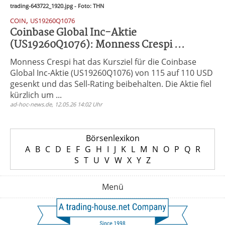
trading-643722_1920.jpg - Foto: THN
,
COIN
US19260Q1076
Coinbase Global Inc-Aktie
(US19260Q1076): Monness Crespi ...
Monness Crespi hat das Kursziel für die Coinbase
Global Inc-Aktie (US19260Q1076) von 115 auf 110 USD
gesenkt und das Sell-Rating beibehalten. Die Aktie fiel
kürzlich um ...
ad-hoc-news.de, 12.05.26 14:02 Uhr
Börsenlexikon
A
B
C
D
E
F
G
H
I
J
K
L
M
N
O
P
Q
R
S
T
U
V
W
X
Y
Z
Menü