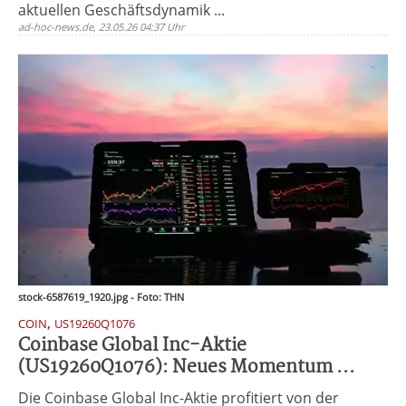
aktuellen Geschäftsdynamik ...
ad-hoc-news.de, 23.05.26 04:37 Uhr
stock-6587619_1920.jpg - Foto: THN
,
COIN
US19260Q1076
Coinbase Global Inc-Aktie
(US19260Q1076): Neues Momentum ...
Die Coinbase Global Inc-Aktie profitiert von der