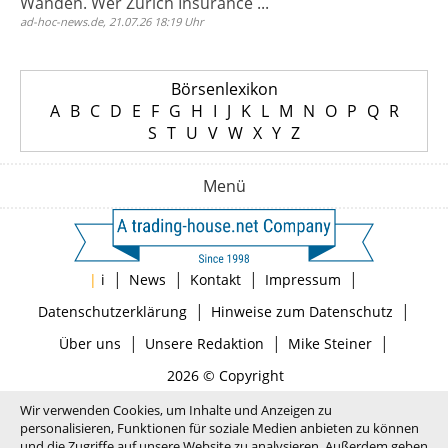
Wänden. Wer Zurich Insurance ...
ad-hoc-news.de, 21.07.26 18:19 Uhr
Börsenlexikon
A
B
C
D
E
F
G
H
I
J
K
L
M
N
O
P
Q
R
S
T
U
V
W
X
Y
Z
Menü
|
|
|
|
|
i
News
Kontakt
Impressum
|
|
Datenschutzerklärung
Hinweise zum Datenschutz
|
|
|
Über uns
Unsere Redaktion
Mike Steiner
2026 © Copyright
Wir verwenden Cookies, um Inhalte und Anzeigen zu
personalisieren, Funktionen für soziale Medien anbieten zu können
und die Zugriffe auf unsere Website zu analysieren. Außerdem geben