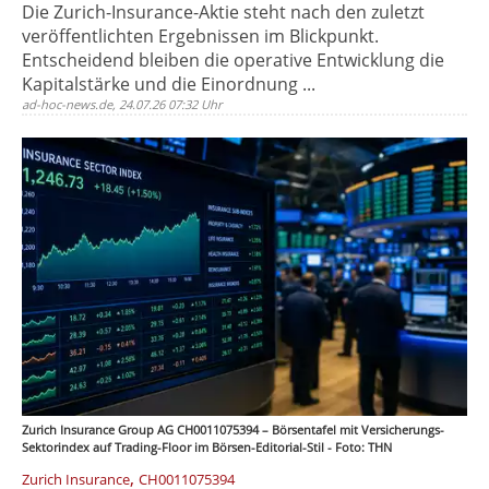
Die Zurich-Insurance-Aktie steht nach den zuletzt
veröffentlichten Ergebnissen im Blickpunkt.
Entscheidend bleiben die operative Entwicklung die
Kapitalstärke und die Einordnung ...
ad-hoc-news.de, 24.07.26 07:32 Uhr
Zurich Insurance Group AG CH0011075394 – Börsentafel mit Versicherungs-
Sektorindex auf Trading-Floor im Börsen-Editorial-Stil - Foto: THN
,
Zurich Insurance
CH0011075394