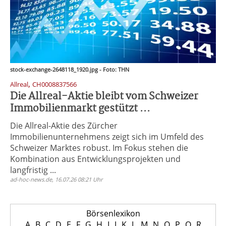
stock-exchange-2648118_1920.jpg - Foto: THN
,
Allreal
CH0008837566
Die Allreal-Aktie bleibt vom Schweizer
Immobilienmarkt gestützt ...
Die Allreal-Aktie des Zürcher
Immobilienunternehmens zeigt sich im Umfeld des
Schweizer Marktes robust. Im Fokus stehen die
Kombination aus Entwicklungsprojekten und
langfristig ...
ad-hoc-news.de, 16.07.26 08:21 Uhr
Börsenlexikon
A
B
C
D
E
F
G
H
I
J
K
L
M
N
O
P
Q
R