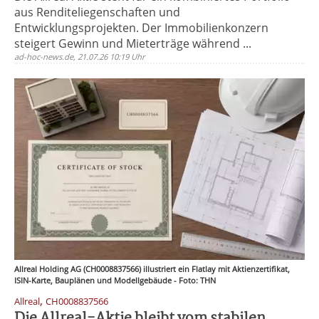
aus Renditeliegenschaften und
Entwicklungsprojekten. Der Immobilienkonzern
steigert Gewinn und Mieterträge während ...
ad-hoc-news.de, 21.07.26 10:19 Uhr
Allreal Holding AG (CH0008837566) illustriert ein Flatlay mit Aktienzertifikat,
ISIN-Karte, Bauplänen und Modellgebäude - Foto: THN
,
Allreal
CH0008837566
Die Allreal-Aktie bleibt vom stabilen